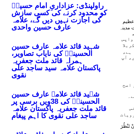
راولپنڈی: عزاداریِ امام حسینؑ
کو محدود کرنے کی کسی سازش
کی اجازت نہیں دیں گے، علامہ
 عظیم
عارف حسین واحدی
 مدینہ
ھ
واپس
شہید قائد علامہ عارف حسین
ربلا
 ہے،
الحسینیؒ کی نایاب تصاویر،
، آپ
ہمراہ قائد ملت جعفریہ
پاکستان علامہ سید ساجد علی
نقوی
 اصح
شہید قائد علامہ عارف حسین
ے۔
الحسینیؒ کی 38ویں برسی پر
قائد ملت جعفریہ پاکستان علامہ
نس
ساجد علی نقوی کا اہم پیغام
رویات
ْ تَنْظُرَ