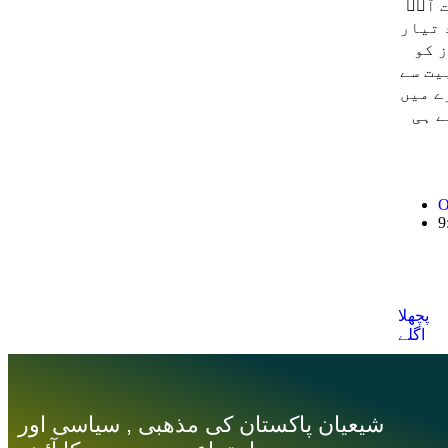
 آپؑ
 تیار
 کو
یت سے
ے میں
ے ہی
O
9
پچھلا
اگلے
شیعیان پاکستان کی مذهبی , سیاسی اور