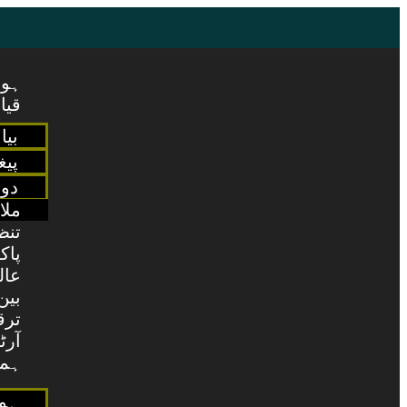
ہوم
قیا
بیا
پیغ
دو
ملا
تنظ
پاک
عال
بین
ترق
آرٹ
ہما
ہوم