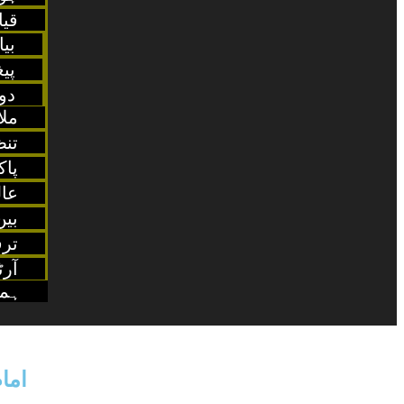
قی
بیا
پی
دو
ملا
تن
پاک
عال
بین
ترق
آرٹ
ہما
اما