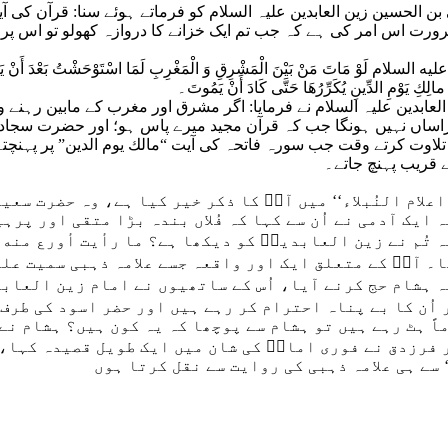
الحسين زین العابدین علیہ السلام کو فرماتے ہوئے سنا: قرآن کی آی
ورت اس امر کی ہے کہ جب تم ایک خزانے کا دروازہ کھولو تو اس پر 
ِ عليه السلام لَوْ مَاتَ مَنْ بَيْنَ الْمَشْرِقِ وَ الْمَغْرِبِ لَمَا اسْتَوْحَشْتُ بَعْدَ أَنْ ي
ِكِ يَوْمِ الدِّينِ يُكَرِّرُهَا حَتَّى كَادَ أَنْ يَمُوتَ۔
ابدین علیہ السلام نے فرمایا: اگر مشرق اور مغرب کے مابین رہنے و
راساں نہیں ہونگا جب کہ قرآن مجید میرے پاس ہو؛ اور حضرت سجاد 
 تلاوت کرتے وقت جب سورہ فاتحہ کی آیت “مالك يوم الدين” پر پہنچتے
 قریب پہنچ جاتے۔
علام النُبلاء‘‘ میں آپؑ کا ذکر خیر کیا ہے، وہ حضرت سعی
ایک آدمی نے اُن سے کہا کہ فُلاں بندہ بڑا متقی اور پرہ
 تُم نے زین العابدینؑ کو دیکھا ہے؟ ما رأيت أورع منه . 
۔ آپؑ کے متعلق ایک اور واقعہ جسے علامہ ذہبی سمیت علم
 ہشام حج کرنے آیا، اُس کے ساتھیوں نے امام زین العاب
اُن کا بے پناہ احترام کر رہے ہیں اور حضر اسود کی طرف 
اً ہٹ رہے ہیں تو ہشام سے پوچھا کہ یہ کون ہیں؟ ہشام نے 
عر فرزدق نے فوری امامؑ کی شان میں ایک طویل قصیدہ کہا، 
‘ سے ہی علامہ ذہبی کی روایت سے نقل کرتا ہوں