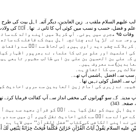
لب علیھم السلام ملقب بہ زین العابدین، دیگر آئمہ اہل بیت کی طرح
علم و فضل، حسب و نسب میں کوئی آپ کا ثانی نہ تھا۔ آپؑ کی ولادت
منورہ میں ۳۸ ہجری میں ہوئی جبکہ وفات ۹۵ ھجری میں ہوئی۔ آپ کربلا میں اپنے والد کے سات
وجہ سے نہ لڑ پائے، چنانچہ اہلِ بیت کے قافلے کے ساتھ 
کربلا کے چشم دید راوی ہیں، اِس لحاظ سے آپؑ سے واقعاتِ ک
کی اعلمیت اور علوِ مرتب کا علماء نے بھرپور اظہار کیا
 کہ علی بن الحسین بن علی بن ابی طالب مشہور تابعی ہیں
عابدین) سے معروف ہیں۔
لالت پر سب کا اتفاق ہے۔
یں سب سے افضل ہاشمی آپ تھے۔
آپ سے افضل کوئی نہیں تھا۔
 شیبہ نے زہری کی امام زین العابدین سے مروی احادیث کو
مدینہ کے سو گھرانوں کی مخفی انداز سے آپ کفالت فرمایا کرتے تھ
یثِ اہلِ بیت کو نقل کیا ہے۔ آپؑ کو قرآن مجید سے بہت اُ
کے حوالے سے آپؑ سے کئی احادیث نقل کیں، اُن میں سے دو 
ی نے اپنی الکافی کی کتاب ’’فضل القرآن‘‘ میں لایا ہے
ْنِ عليه السلام يَقُولُ آيَاتُ الْقُرْآنِ خَزَائِنُ فَكُلَّمَا فُتِحَتْ خِزَانَةٌ يَنْبَغِي لَكَ أَن