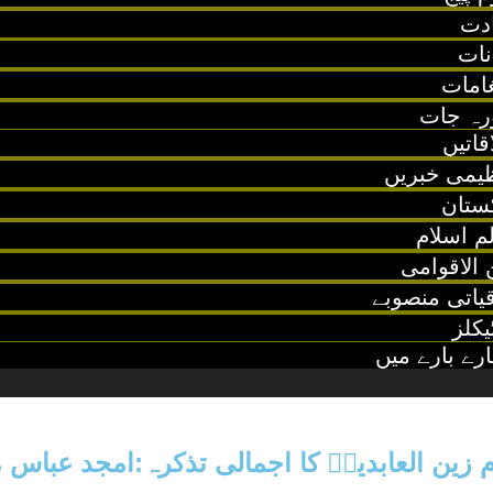
ادت
نات
غامات
رہ جات
قاتیں
ظیمی خبریں
ستان
م اسلام
 الاقوامی
یاتی منصوبے
یکلز
رے بارے میں
م زین العابدینؑ کا اجمالی تذکرہ:امجد عباس 