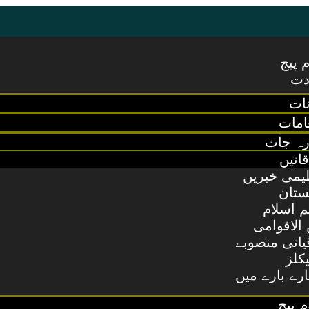
 پیج
دت
نات
امات
رہ جات
قاتیں
یمی خبریں
ستان
م اسلام
 الاقوامی
یاتی منصوبے
یکلز
رے بارے میں
 پیج