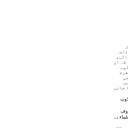
ہ
ذات
الے،
کہ ان
لیے
شرم
تی
مہ
ا خاتم
وتِ
روف
ماء نے