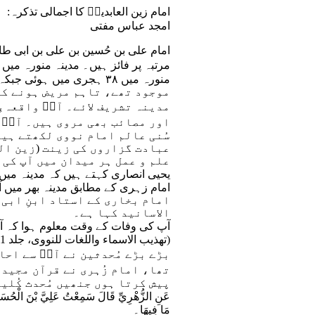
امام زین العابدینؑ کا اجمالی تذکرہ:
امجد عباس مفتی
امام علی بن حُسین بن علی بن ابی طا
مرتبہ پر فائز ہیں۔ مدینہ منورہ میں 
موجود تھے، تاہم مریض ہونے کی 
مدینہ تشریف لائے۔ آپؑ واقعہءِ 
اور مصائب بھی مروی ہیں۔ آپؑ 
سُنی عالم امام نووی لکھتے ہیں
عبادت گزاروں کی زینت (زین ال
علم و عمل ہر میدان میں آپ کی ج
یحیی انصاری کہتے ہیں کہ مدینہ م
امام زہری کے مطابق مدینہ بھر میں 
امام بخاری کے استاد ابنِ ابی
الاسانید کہا ہے۔
آپ کی وفات کے وقت معلوم ہوا کہ آپ 
(تھذیب الاسماء واللغات للنووی، جلد 1، صفحہ 343)
بڑے بڑے مُحدثین نے آپؑ سے احاد
تھا، امام زُہری نے قرآن مجید 
پیش کرتا ہوں جنھیں مُحدث کُلین
عَنِ الزُّهْرِيِّ قَالَ سَمِعْتُ عَلِيَّ بْنَ الْحُسَي
مَا فِيهَا۔