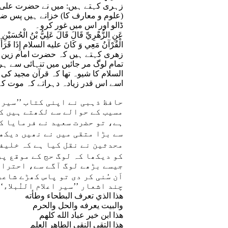
زہرى کہتے ہیں: میں نے حضرت على بن 
(علوم و معارف کا) خزانے ہیں پس ضر
ڈالو اور اس میں غور کرو۔
عَنِ الزُّهْرِيِّ قَالَ قَالَ عَلِيُّ بْنُ الْحُسَيْن
الْقُرْآنُ مَعِي وَ كَانَ عليه السلام إِذَا قَرَأَ مال
زھری کہتے ہیں کہ حضرت امام زین الع
تمام لوگ مر جائیں میں تنہائی سے ہ
السلام کا شيوہ تھا کہ قرآن مجید کی
اسے اس قدر زیادہ دہراتے کہ موت کے
حافظ ذہبی نے اپنی کتاب ’’سیر ا
مسیب کے حوالے سے لکھتے ہیں کہ 
ہے، تو حضرت سعید نے فرمایا کہ
سے بڑا متقی میں نے نھیں دیکھا
محدثین نے نقل کیا ہے کہ خلیفہ
کو دیکھا کہ لوگ حج کے موقع پر 
جیسے بڑھے لوگ آگے سے، احترام
اَن سُنی کر دی تو پاس کھڑے شا
چند اشعار ’’سیر اعلام النُبلاء‘
هذا الذي تعرف البطحاء وطأته
والبيت يعرفه والحل والحرم
هذا ابن خير عباد الله كلهم
هذا التقي النقي الطاهر العلم