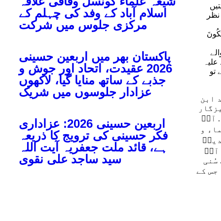
شیعہ علماء کونسل وفاقی علاقہ
تیں
اسلام آباد کے وفد کی چہلم کے
نظر
مرکزی جلوس میں شرکت
َكُونَ
الے
پاکستان بھر میں اربعین حسینی
عليہ
2026 عقیدت، اتحاد اور جوش و
 تو
جذبے کے ساتھ منایا گیا، لاکھوں
عزادار جلوسوں میں شریک
د ابن
یزگار
آپؑ
اربعین حسینی 2026: عزاداری
اء و
فکر حسینی کی ترویج کا ذریعہ
دینؑ
ہے، قائد ملت جعفریہ آیت اللہ
آپؑ
سید ساجد علی نقوی
سُنی
جس کے