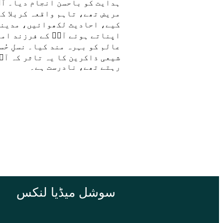
ہدایت کو باحسن انجام دیا۔ آپؑ 
مریض تھے، تاہم واقعہ کربلا کے
کیے، احادیث لکھوائیں، مدینہ 
اپناتے ہوئے آپؑ کے فرزند اما
عالم کو بہرہ مند کیا۔ نسلِ حُس
شیعی ذاکرین کا یہ تاثر کہ آپ
رہتے تھے، نادرست ہے۔
سوشل میڈیا لنکس