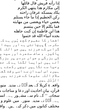
إذا رأته قريش قال قائلها
إلى مكارم هذا ينتهي الكرم
يكاد يمسكه عرفان راحته
ركن الحطيم إذا ما جاء يستلم
يغضي حياء ويغضى من مهابته
فما يكلم إلا حين يبتسم
هذا ابن فاطمة إن كنت جاهله
بجده أنبياء الله قد ختموا
اشعار کا مفہوم کچھ یُوں ہے کہ 
مکرمہ ) پہچانتی ہے اور بیت ال
گرامی کے فرزند ہیں جو اللہ کے
پاکیزہ ، صاف ستھرے اور سید و 
کی بزرگی و جواں مردی پر بزرگی
آتے ہیں توایسا لگتا ہے کہ حجر
وحیا سے نگاہیں نیچی رکھتے ہی
ہیں، اس لیے ان سے اسی وقت گف
سلام اللہ علیھا کے فرزند ہیں، 
الرُسُل ہیں ۔
واقعہءِ کربلا کے بعد آپؑ نے مدینہ م
قرآن، بیانِ احادیث اور دعا و مناج
سجادیہ‘‘ کے نام سے مشہور ہے۔ انسا
ہے۔ آپؑ نے مدینہ منورہ میں علوم و م