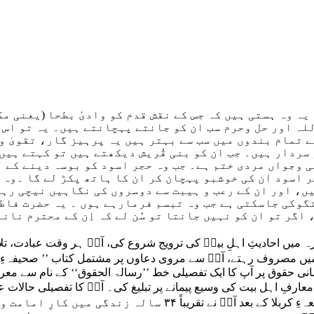
یہ وہ ہستی ہیں کہ جس کے نقش قدم کو وادیٔ بطحا (یعنی مک
لہ اور حل وحرم سب ان کو جانتے پہچانتے ہیں۔ یہ تو اس 
 تمام بندوں میں سب سے بہتر ہیں یہ پرہیز گار، تقویٰ و
سردار ہیں۔ جب ان کو بنی قُریش دیکھتے ہیں تو کہتے ہیں 
 وجواں مردی ختم ہے۔ جب وہ حجر اسود کو بوسہ دینے کے 
 اسود ان کی خوشبو پہچان کر ان کا ہاتھ پکڑ لے گا ۔وہ 
ں، اور ان کے رعب و ہیبت سے دوسروں کی نگاہیں نیچی رہ
تگوکی جاسکتی ہے جب وہ تبسم فرمارہے ہوں ۔ یہ حضرت فاط
اگر تو ان کو نہیں جانتا تو سُن لے کہ اِن کے محترم نان
نورہ میں احادیثِ اہلِ بیتؑ کی ترویج شروع کی، آپؑ ہر وقت عبادت، تلا
ات میں مصروف رہتے، آپؑ سے مروی دعاوں پر مشتمل کتاب ’’ صحیفہءِ
نی حقوق پر آپ کا ایک تفصیلی خط ’’رسالۃ الحقوق‘‘ کے نام سے مع
عارفِ اہل بیت کی وسیع پیمانے پر تبلیغ کی۔ آپؑ کا تفصیلی حالات عل
مختلف کتابوں میں ذکر کیے ہیں۔ واقعہءِ کربلا کے بعد آپؑ نے تقریباً ۳۴ سالہ زندگی میں کارِ امامت و