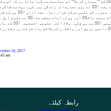
کو ’’بیمارِ کربلا‘‘ اِس مناسبت سے کہا جاتا ہے کہ اُس وقت
 بعد آپؑ نے بڑی مجاہدانہ زندگی بسر کی، بہت سے شاگرد
منورہ کو علمی مرکز قرار دیا۔ بعد ازاں آپؑ ہی کے طرز
م محمد باقرؑ اور پوتے امام جعفر صادقؑ نے علومِ اہلِ ب
ینی آپؑ سے ہی چلی۔ سلام اللہ علیھم اجمعین۔آپؑ کے بار
ؑ دائمی مریض اور واقعہءِ کربلا کو یاد کر کے ہر وقت روت
ctober 18, 2017
:43 am
info@jafariapress.com​