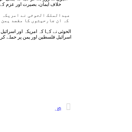
خلاف ایمان، بصیرت اور عزم کے
عبدالملک الحوثی نے امریکہ ا
کہ ان جارحیتوں کا مقصد یمن 
الحوثی نے کہا کہ امریکہ اور اسرائی
اسرائیل فلسطین اور یمن پر حملے کری
اگلے