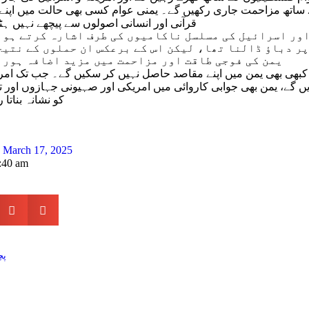
 ساتھ مزاحمت جاری رکھیں گے۔ یمنی عوام کسی بھی حالت میں اپنے ا
قرآنی اور انسانی اصولوں سے پیچھے نہیں ہٹ
ور اسرائیل کی مسلسل ناکامیوں کی طرف اشارہ کرتے ہوئ
پر دباؤ ڈالنا تھا، لیکن اس کے برعکس ان حملوں کے نتیج
یمن کی فوجی طاقت اور مزاحمت میں مزید اضافہ ہورہ
ل کبھی بھی یمن میں اپنے مقاصد حاصل نہیں کر سکیں گے۔ جب تک امری
ں گے، یمن بھی جوابی کاروائی میں امریکی اور صہیونی جہازوں اور ت
کو نشانہ بناتا 
March 17, 2025
:40 am
پچ