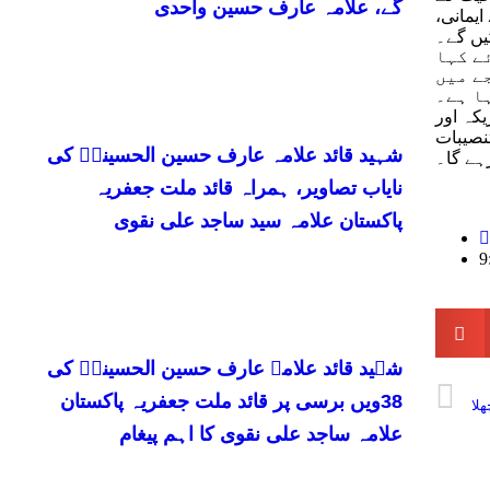
گے، علامہ عارف حسین واحدی
یمانی،
یں گے۔
ے کہا
ے میں
ا ہے۔
کہ اور
نصیبات
شہید قائد علامہ عارف حسین الحسینیؒ کی
رہے گا۔
نایاب تصاویر، ہمراہ قائد ملت جعفریہ
پاکستان علامہ سید ساجد علی نقوی
9
شہید قائد علامہ عارف حسین الحسینیؒ کی
38ویں برسی پر قائد ملت جعفریہ پاکستان
ھلا
علامہ ساجد علی نقوی کا اہم پیغام