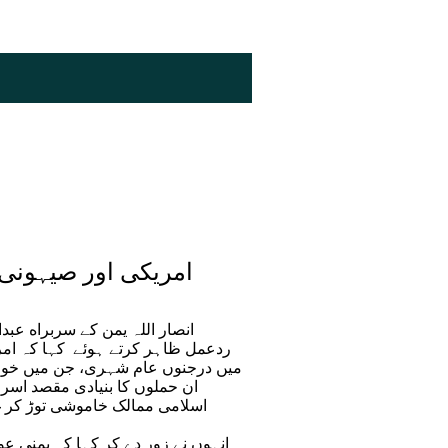
امریکی اور صیہونی 
انصار اللہ یمن کے سربراه عبد
ردعمل ظاہر کرتے ہوئے کہا کہ امری
میں درجنوں عام شہری، جن میں خواتی
ان حملوں کا بنیادی مقصد اسر
اسلامی ممالک خاموشی توڑ کر غ
انہوں نے زور دے کر کہا کہ یمنی ع