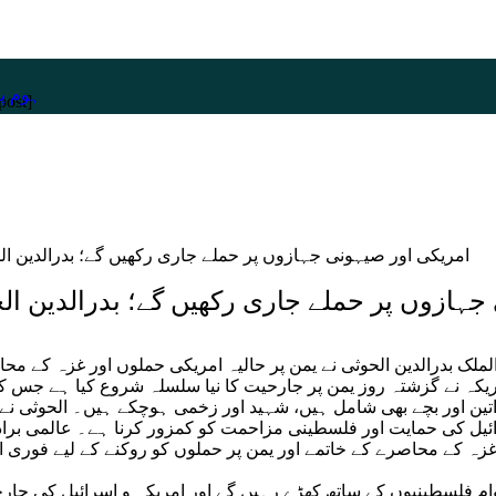
ہوم پی
post]
جہازوں پر حملے جاری رکھیں گے؛ بدرالدین ال
الملک بدرالدین الحوثی نے یمن پر حالیہ امریکی حملوں اور غزہ کے مح
کہ نے گزشتہ روز یمن پر جارحیت کا نیا سلسلہ شروع کیا ہے جس کے
ن اور بچے بھی شامل ہیں، شہید اور زخمی ہوچکے ہیں۔ الحوثی نے 
ائیل کی حمایت اور فلسطینی مزاحمت کو کمزور کرنا ہے۔ عالمی براد
زہ کے محاصرے کے خاتمے اور یمن پر حملوں کو روکنے کے لیے فوری ا
وام فلسطینیوں کے ساتھ کھڑے رہیں گے اور امریکہ و اسرائیل کی جار