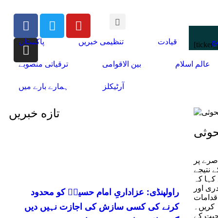
ج
قیادت
تنظیمی خبریں
پاکستان
[ticker_
عالم اسلام
بین الاقوامی
ترقیاتی منصوبے
آرٹیکلز
ہمارے بارے میں
تازه خبریں
حوثی
اصرے پر
 نتیجے
کہا کہ
ری اور
راولپنڈی: عزاداریِ امام حسینؑ کو محدود
قدامات
کرنے کی کسی سازش کی اجازت نہیں دیں
کریں۔
حیت کے