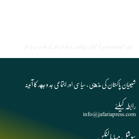
اربعین حسینی 2026: عزاداری فکر حسینی کی ترویج کا ذریعہ ہے، قائد ملت جعفریہ آیت اللہ سید ساجد علی نقوی
شیعیان پاکستان کی مذهبی , سیاسی اور اجتماعی جد و جهد کا آئینہ
info@jafariapress.com​
سوشل میڈیا لنکس