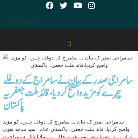
[ticker_post]
سامراجی صدر کے بیان نے سامراج کے دوغلے
چہرے کو مزید واضح کردیا،قائد ملت جعفریہ
پاکستان
سامراجی صدر کے بیان نے سامراج کے دوغلے چہرے کو مزید
واضح کردیا، قائد ملت جعفریہ پاکستان علامہ سید ساجد نقوی
ایران نے نہ صرف صہیونی غرور خاک میں ملایا بلکہ سامراجیت