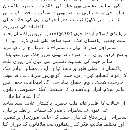
کی انسانیت دشمنی بھی عیاں کی، قائد ملت جعفریہ پاکستان
سامراجی پشت پناہی سے صہیونی دہشتگرد نے خطے کو تباہی
کے دہانے پر لاکھڑا کیا، اب ادھر اُدھرکی باتوں کی بجائے عملی
اقدامات کی ضرورت
راولپنڈی /اسلام آباد17 جون2025ئ(جعفریہ پریس پاکستان )قائد
ملت جعفریہ پاکستان علامہ سید ساجد علی نقوی کہتے ہیں کہ
سامراجی صدر کے بیان نے سامراج کے دوغلے چہرے کو مزید
واضح کردیا، ایران نے نہ صرف صہیونی غرور خاک میں ملایا بلکہ
سامراجیت کی انسانیت دشمنی بھی عیاں کی، پوری ملت
پاکستان نے عملی طور پر ثابت کیا وہ اپنے ہمسائیہ برادر ملک
کے عوام کیساتھ کھڑے ہیں، جمعہ کو بھرپور طریقے سے صہیونی
جارحیت کیخلاف یوم احتجاج منایا جائے گا، اجتماعات جمعہ میں
عالم اسلام، ایران و پاکستان کی سلامتی کیلئے خصوصی دعائوں
کا اہتمام کیا جائے۔
ان خیالات کا اظہار قائد ملت جعفریہ پاکستان علامہ سید ساجد
علی نقوی نے سامراجی صدر کے سماجی رابطے پر بیان،
سامراجی وزیر دفاع کے بیان، خطے کی حالیہ صورتحال پر تبصرہ
اور مختلف مکاتب فکر کے رہنمائوں سے ملاقاتوں کے دوران کیا