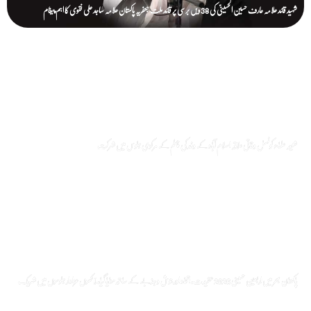
شہید قائد علامہ عارف حسین الحسینیؒ کی 38ویں برسی پر قائد ملت جعفریہ پاکستان علامہ ساجد علی نقوی کا اہم پیغام
شیعہ علماء کونسل وفاقی علاقہ اسلام آباد کے وفد کی چہلم کے مرکزی جلوس میں شرکت
پاکستان بھر میں اربعین حسینی 2026 عقیدت، اتحاد اور جوش و جذبے کے ساتھ منایا گیا، لاکھوں عزادار جلوسوں میں شریک