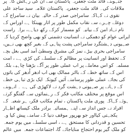
جنہوںنے قائد ملت جعفریہ پاکستان سے ان کی رہائش گاہ پر
ملاقات کی۔ قائد ملت جعفریہ پاکستان علامہ سید ساجد علی
نقوی نے کہاکہ سامراجی صدر کے حالیہ بیان نے سامراج کے
دوغلے چہرے سے نقاب مکمل طور پر اتار پھینکا ہے اوراس کے
نام نہاد امن کے بیانیہ کو مسمار کرکے رکھ دیاہے، براہ راست
ایرانی عوام کو دھمکی نے انسانیت دشمنی کو بھی واضح کردیا کہ
صہیونی دہشتگرد سامراجی پشت پناہی کے بغیر کچھ بھی نہیں،
سامراجی بحری بیڑے نمز کی مشرق وسطیٰ آمد اسی بغل بچے
کے تحفظ اور انسانیت پر مظالم کے سلسلے کی کڑی ہے ، امت
مسلمہ کو اس معاملے پر اب عملی طور پر آگے بڑھنا چاہیے بلکہ
اس کے ساتھ خطے کے بااثر ممالک بھی اب ادھر اُدھر کی باتوں
کی بجائے عملی طور پرسامنے آئیں کیونکہ ایک بڑی تباہی خطے
کے دہانے پر صہیونی دہشت گرد نے لاکھڑی کی ہے ۔ انہوںنے
اس موقع پر مختلف مکاتب فکر کے رہنمائوں سے گفتگو کرتے
ہوئے کہاکہ پوری ملت پاکستان ، تمام مکاتب فکر، ہر شعبہ کے
افراد نے جس انداز سے اپنے ہمسائیہ برادر ملک کیساتھ اظہار
یکجہتی کیااور جو بھرپور موقف دنیا کے سامنے پیش کیا وہ
تحسین و قدردانی کا مستحق ہے ، اسی سلسلے میں یوم جمعہ
کو ملک گیر یوم احتجاج منایاجائے گا، اجتماعات جمعہ میں عالم