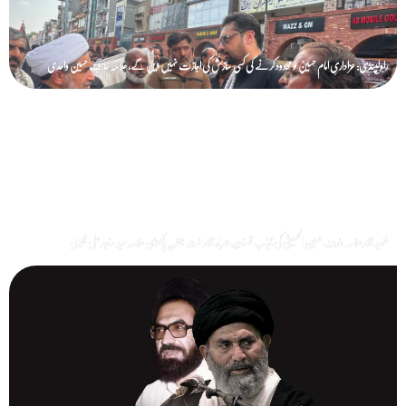
راولپنڈی: عزاداریِ امام حسینؑ کو محدود کرنے کی کسی سازش کی اجازت نہیں دیں گے، علامہ عارف حسین واحدی
شہید قائد علامہ عارف حسین الحسینیؒ کی نایاب تصاویر، ہمراہ قائد ملت جعفریہ پاکستان علامہ سید ساجد علی نقوی