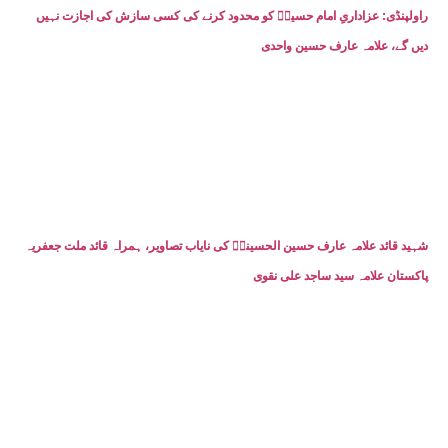
راولپنڈی: عزاداریِ امام حسینؑ کو محدود کرنے کی کسی سازش کی اجازت نہیں
دیں گے، علامہ عارف حسین واحدی
شہید قائد علامہ عارف حسین الحسینیؒ کی نایاب تصاویر، ہمراہ قائد ملت جعفریہ
پاکستان علامہ سید ساجد علی نقوی