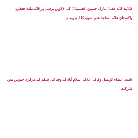
شہید قائد علامہ عارف حسین الحسینیؒ کی 38ویں برسی پر قائد ملت جعفریہ
پاکستان علامہ ساجد علی نقوی کا اہم پیغام
شیعہ علماء کونسل وفاقی علاقہ اسلام آباد کے وفد کی چہلم کے مرکزی جلوس میں
شرکت