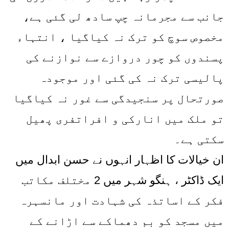
جانب سے مجرمانہ چپ سادھ لی گئی ہے،
مخصوص سوچ کو ترک نہ کیاگیا ، انتہاء
پسندوں کو چور دروازے سے نوازنے کی
پالیسی ترک نہ کی گئی اور موجودہ
صورتحال پر سنجیدگی سے غور نہ کیاگیا
تو ملک میں انارکی و افراتفری پھیل
سکتی ہے۔
ان خیالات کا اظہار انہوں نے حسن ابدال میں
ایک ڈاکٹر ، ہنگو شہر میں 2 مختلف مکاتب
فکر کے اساتذہ کی شہادت اور مانسہرہ
میں مسجد کو بم دھماکے سے اڑانے کے