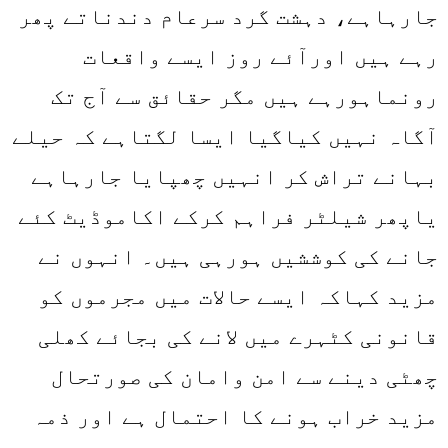
جارہاہے، دہشت گرد سرعام دندناتے پھر
رہے ہیں اورآئے روز ایسے واقعات
رونماہورہے ہیں مگر حقائق سے آج تک
آگاہ نہیں کیاگیا ایسا لگتاہے کہ حیلے
بہانے تراش کر انہیں چھپایا جارہاہے
یاپھر شیلٹر فراہم کرکے اکاموڈیٹ کئے
جانے کی کوششیں ہورہی ہیں۔ انہوں نے
مزید کہاکہ ایسے حالات میں مجرموں کو
قانونی کٹہرے میں لانے کی بجائے کھلی
چھٹی دینے سے امن وامان کی صورتحال
مزید خراب ہونے کا احتمال ہے اور ذمہ