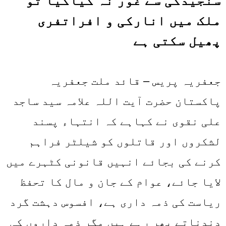
سنجیدگی سے غور نہ کیاگیا تو
ملک میں انارکی و افراتفری
پھیل سکتی ہے
جعفریہ پریس – قائد ملت جعفریہ
پاکستان حضرت آیت اللہ علامہ سید ساجد
علی نقوی نے کہاہے کہ انتہاء پسند
لشکروں اور قاتلوں کو شیلٹر فراہم
کرنے کی بجائے انہیں قانونی کٹہرے میں
لایا جائے، عوام کے جان و مال کا تحفظ
ریاست کی ذمہ داری ہے، افسوس دہشت گرد
دندناتے پھر رہے ہیں مگر ذمہ داروں کی