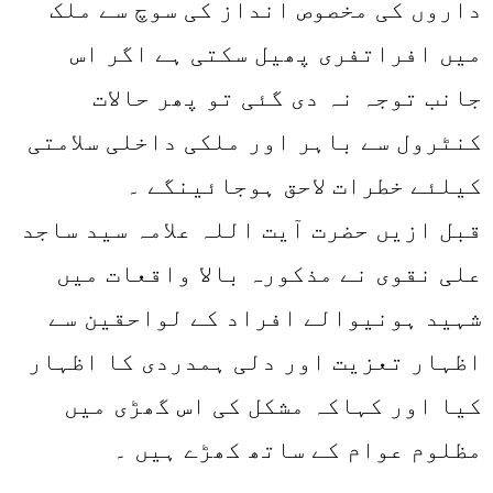
داروں کی مخصوص انداز کی سوچ سے ملک
میں افراتفری پھیل سکتی ہے اگر اس
جانب توجہ نہ دی گئی تو پھر حالات
کنٹرول سے باہر اور ملکی داخلی سلامتی
کیلئے خطرات لاحق ہوجائینگے ۔
قبل ازیں حضرت آیت اللہ علامہ سید ساجد
علی نقوی نے مذکورہ بالا واقعات میں
شہید ہونیوالے افراد کے لواحقین سے
اظہار تعزیت اور دلی ہمدردی کا اظہار
کیا اور کہاکہ مشکل کی اس گھڑی میں
مظلوم عوام کے ساتھ کھڑے ہیں ۔