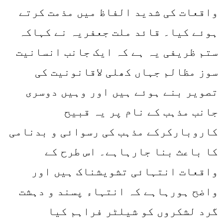
واقعات کی شدید الفاظ میں مذمت کرتے
ہوئے کیا۔ قائد ملت جعفریہ نے کہاکہ
ستم ظریفی یہ ہے کہ ایک جانب انسانیت
سوز مظالم جہاں کھلی لاقانونیت کی
تصویر بنے ہوئے ہیں اور وہیں دوسری
جانب مذہب کے نام پر یہ قبیح
کاروبارکرکے مذہب کی رسوائی و بدنامی
کا باعث بنا جارہاہے۔ اس طرح کے
واقعات انتہائی تشویشناک ہیں اور
واضح ہورہاہے کہ انتہاء پسند و دہشت
گرد لشکروں کو شیلٹر فراہم کیا