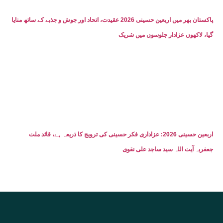
پاکستان بھر میں اربعین حسینی 2026 عقیدت، اتحاد اور جوش و جذبے کے ساتھ منایا
گیا، لاکھوں عزادار جلوسوں میں شریک
اربعین حسینی 2026: عزاداری فکر حسینی کی ترویج کا ذریعہ ہے، قائد ملت
جعفریہ آیت اللہ سید ساجد علی نقوی