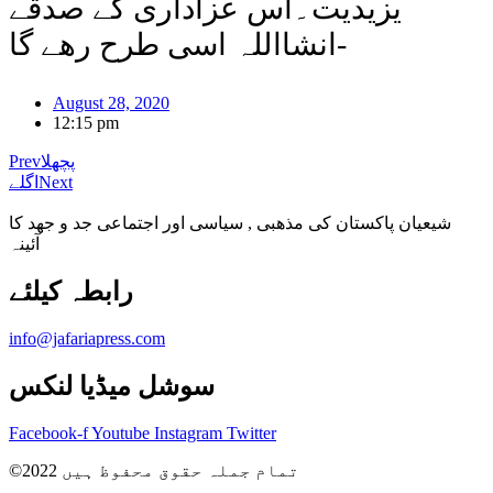
یزیدیت۔اس عزاداری کے صدقے
انشااللہ اسی طرح رھے گا-
August 28, 2020
12:15 pm
پچھلا
Prev
Next
اگلے
شیعیان پاکستان کی مذهبی , سیاسی اور اجتماعی جد و جهد کا
آئینہ
info@jafariapress.com​
سوشل میڈیا لنکس
Facebook-f
Youtube
Instagram
Twitter
©2022 تمام جملہ حقوق محفوظ ہیں