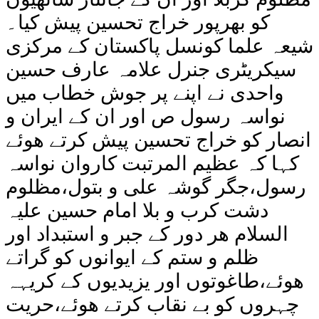
کو بھرپور خراج تحسین پیش کیا۔
شیعہ علما کونسل پاکستان کے مرکزی
سیکریٹری جنرل علامہ عارف حسین
واحدی نے اپنے پر جوش خطاب میں
نواسہ رسول ص اور ان کے ایران و
انصار کو خراج تحسین پیش کرتے ھوئے
کہا کہ عظیم المرتبت کاروان نواسہ
رسول،جگر گوشہ علی و بتول،مظلوم
دشت کرب و بلا امام حسین علیہ
السلام ھر دور کے جبر و استبداد اور
ظلم و ستم کے ایوانوں کو گراتے
ھوئے،طاغوتوں اور یزیدیوں کے کریہہ
چہروں کو بے نقاب کرتے ھوئے،حریت