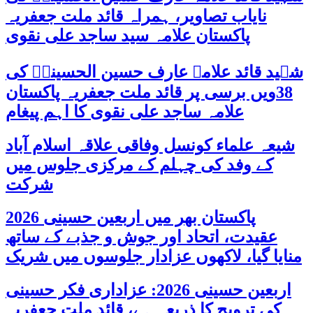
نایاب تصاویر، ہمراہ قائد ملت جعفریہ
پاکستان علامہ سید ساجد علی نقوی
شہید قائد علامہ عارف حسین الحسینیؒ کی
38ویں برسی پر قائد ملت جعفریہ پاکستان
علامہ ساجد علی نقوی کا اہم پیغام
شیعہ علماء کونسل وفاقی علاقہ اسلام آباد
کے وفد کی چہلم کے مرکزی جلوس میں
شرکت
پاکستان بھر میں اربعین حسینی 2026
عقیدت، اتحاد اور جوش و جذبے کے ساتھ
منایا گیا، لاکھوں عزادار جلوسوں میں شریک
اربعین حسینی 2026: عزاداری فکر حسینی
کی ترویج کا ذریعہ ہے، قائد ملت جعفریہ