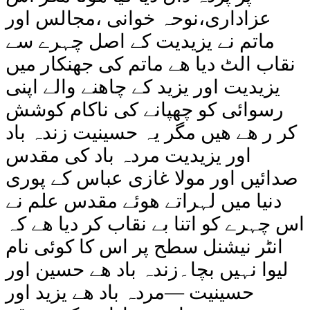
عزاداری،نوحہ خوانی ،مجالس اور
ماتم نے یزیدیت کے اصل چہرے سے
نقاب الٹ دیا ھے ماتم کی جھنکار میں
یزیدیت اور یزید کے چاھنے والے اپنی
رسوائی کو چھپانے کی ناکام کوشش
کر ر ھے ھیں مگر یہ حسینیت زندہ باد
اور یزیدیت مردہ باد کی مقدس
صدائیں اور مولا غازی عباس کے پوری
دنیا میں لہراتے ھوئے مقدس علم نے
اس چہرے کو اتنا بے نقاب کر دیا ھے کہ
انٹر نیشنل سطح پر اس کا کوئی نام
لیوا نہیں بچا۔زندہ باد ھے حسین اور
حسینیت —مردہ باد ھے یزید اور