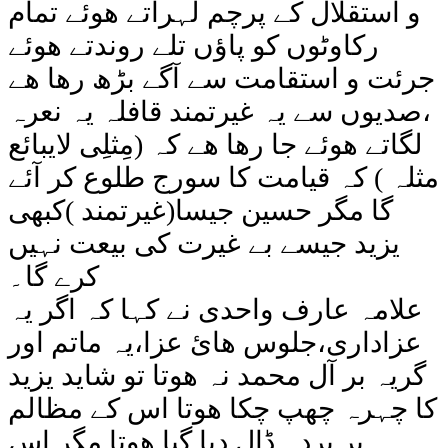
و استقلال کے پرچم لہراتے ھوئے تمام
رکاوٹوں کو پاؤں تلے روندتے ھوئے
جرئت و استقامت سے آگے بڑھ رھا ھے
،صدیوں سے یہ غیرتمند قافلہ یہ نعرہ
لگاتے ھوئے جا رھا ھے کہ (مِثلِی لایبائع
مثلہ ) کہ قیامت کا سورج طلوع کر آئے
گا مگر حسین جیسا(غیرتمند )کبھی
یزید جیسے بے غیرت کی بیعت نہیں
کرے گا۔
علامہ عارف واحدی نے کہا کہ اگر یہ
عزاداری،جلوس ھائ عزا،یہ ماتم اور
گریہ بر آل محمد نہ ھوتا تو شاید یزید
کا چہرہ چھپ چکا ھوتا اس کے مظالم
پر پردہ ڈال دیا گیا ھوتا مگر اس