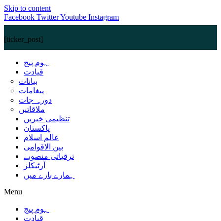
Skip to content
Facebook
Twitter
Youtube
Instagram
[ticker_post]
ہوم پیج
قیادت
بیانات
پیغامات
دورہ جات
ملاقاتیں
تنظیمی خبریں
پاکستان
عالم اسلام
بین الاقوامی
ترقیاتی منصوبے
آرٹیکلز
ہمارے بارے میں
Menu
ہوم پیج
قیادت