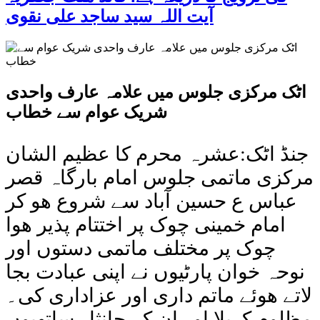
آیت اللہ سید ساجد علی نقوی
اٹک مرکزی جلوس میں علامہ عارف واحدی
شریک عوام سے خطاب
جنڈ اٹک:عشرہ محرم کا عظیم الشان
مرکزی ماتمی جلوس امام بارگاہ قصر
عباس ع حسین آباد سے شروع ھو کر
امام خمینی چوک پر اختتام پذیر ھوا
چوک پر مختلف ماتمی دستوں اور
نوحہ خوان پارٹیوں نے اپنی عبادت بجا
لاتے ھوئے ماتم داری اور عزاداری کی۔
مظلوم کربلا اور ان کے جانثار ساتھیوں