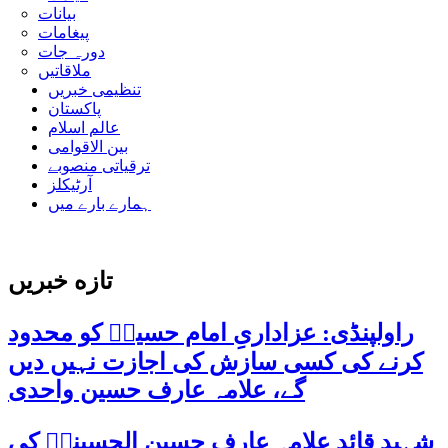
بیانات
پیغامات
دورہ جات
ملاقاتیں
تنظیمی خبریں
پاکستان
عالم اسلام
بین الاقوامی
ترقیاتی منصوبے
آرٹیکلز
ہمارے بارے میں
تازه خبریں
راولپنڈی: عزاداریِ امام حسینؑ کو محدود
کرنے کی کسی سازش کی اجازت نہیں دیں
گے، علامہ عارف حسین واحدی
شہید قائد علامہ عارف حسین الحسینیؒ کی