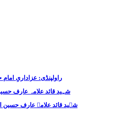
راولپنڈی: عزاداریِ اما
شہید قائد علامہ عارف حسین
شہید قائد علامہ عارف حسین الحسینیؒ کی 38ویں برسی پر قائد ملت جعفریہ پاکستان 