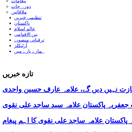
پیغامات
دورہ جات
ملاقاتیں
تنظیمی خبریں
پاکستان
عالم اسلام
بین الاقوامی
ترقیاتی منصوبے
آرٹیکلز
ہمارے بارے میں
تازه خبریں
ازت نہیں دیں گے، علامہ عارف حسین واحدی
 جعفریہ پاکستان علامہ سید ساجد علی نقوی