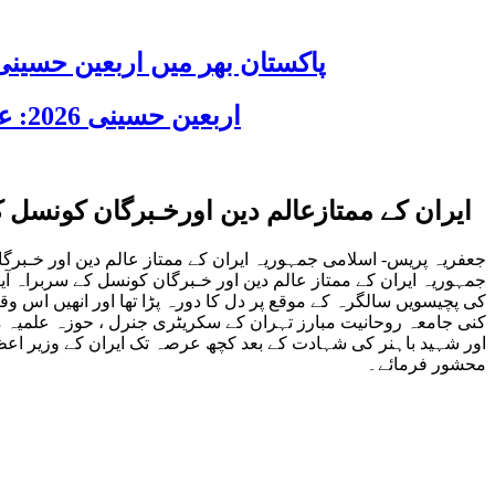
پاکستان بھر میں اربعین حسینی 2026 عقیدت، اتحاد اور جوش و جذبے کے ساتھ منایا گیا، لاکھوں عزادار جلوسوں میں
اربعین حسینی 2026: عزاداری فکر حسینی کی ترویج کا ذریعہ ہے، قائد ملت جعفریہ آیت اللہ سید ساجد علی نقوی
ایران کے ممتازعالم دین اورخـبرگان کونسل کے سربراہ حض
کنی جامعہ روحانیت مبارز تہران کے سکریٹری جنرل ، حوزہ علمیہ م
اور شہید باہنر کی شہادت کے بعد کچھ عرصہ تک ایران کے وزیر اع‏ظم
محشور فرمائے۔