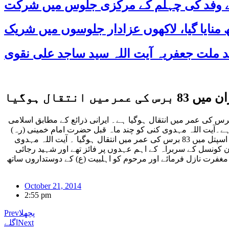
 کے وفد کی چہلم کے مرکزی جلوس میں شرکت
قال ہوگيا
یہ پریس- اسلامی جمہوریہ ایران کے ممتاز عالم دین اور خـبرگان کونسل کے سربراہ حضرت آیت اللہ مہدوی کنی کا تہران میں 83 برس کی عمر میں انتقال ہوگيا ہے۔ ایرانی ذرائع کے مطابق اسلامی
آیت اللہ مہدوی کنی کا تہران میں 83 برس کی عمر میں انتقال ہوگيا ہے۔آیت اللہ مہدوی کنی کو چند ماہ قبل حضرت امام خمینی (رہ)
کی پچیسویں سالگرہ کے موقع پر دل کا دورہ پڑا تھا اور انھیں اس وقت علاج کے لئے اسپتال میں داخل کیا گیا تھا ان کا آج صبح شہید رجائی اسپتل میں 83 برس کی عمر میں انتقال ہوگيا ۔ آیت اللہ مہدوی
 کونسل کے سربراہ کے اہم عہدوں پر فائز تھے اور شہید رجائی
 مغفرت نازل فرمائے اور مرحوم کو اہلبیت (ع) کے دوستداروں ساتھ
October 21, 2014
2:55 pm
پچھلا
Prev
Next
اگلے