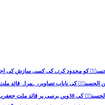
م حسینؑ کو محدود کرنے کی کسی سازش کی اج
 الحسینیؒ کی نایاب تصاویر، ہمراہ قائد ملت
علامہ ساجد علی نقوی کا اہم پیغام