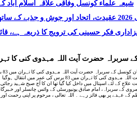
شیعہ علماء کونسل وفاقی علاقہ اسلام آباد
 شریک
رت آیت اللہ مہدوی کنی کا تہران میں 83 برس کی عمرمیں انت
جعفر
جمہوریہ ایران کے ممتاز عالم دین اور خـبرگان کونسل کے سربراہ 
روی کے سربراہ، امام صادق یونیورسٹی کے وائس چانسلر اور خـبرگان
 کے عہدے پر بھی فائز رہے ۔ اللہ تعالی ، مرحوم پر اپنی رحمت اور