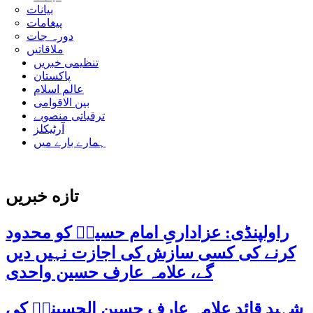
بیانات
پیغامات
دورہ جات
ملاقاتیں
تنظیمی خبریں
پاکستان
عالم اسلام
بین الاقوامی
ترقیاتی منصوبے
آرٹیکلز
ہمارے بارے میں
تازه خبریں
راولپنڈی: عزاداریِ امام حسینؑ کو محدود
کرنے کی کسی سازش کی اجازت نہیں دیں
گے، علامہ عارف حسین واحدی
شہید قائد علامہ عارف حسین الحسینیؒ کی