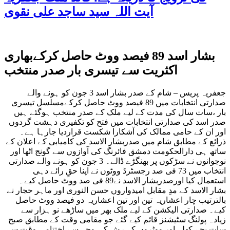
آیت اللہ سید ساجد علی نقوی
بشار اسد 89 فیصد ووٹ حاصل کرکےبھاری
اکثریت سے تیسری بار صدر منتخب
جعفریہ پریس – شام کے صدر بشار اسد 3 جون کو ہونے والے
صدارتی انتخابات میں 89 فیصد ووٹ حاصل کرکےمسلسل تیسری
بار ،سات سال کی مدت کے لیے ملک کے صدر منتخب ہوگئے ہیں
صدر اسد کی صدارتی انتخابات میں فتح کو تکفیری دہشت گردوں
اور ان کے حامی ممالک کی آشکارا شکست قراردیا جارہا ہے۔
ذرائع کے مطابق شام میں صدربشار الاسد کی کامیابی کے اعلان کے
ساتھ ہی دارالحکومت دمشق فائرنگ کی آوازوں سے گونج اٹھا اور
نوجوانوں نے سڑکوں پر بھنگڑے ڈالے۔ 3 جون کو ہونے والے صدارتی
انتخاب میں 73 فی صد رجسٹرڈ ووٹوں نے اپنا حقِ رائے دہی
استعمال کیا اورصدربشار الاسد نے89 فی صد ووٹ حاصل کیے۔
بشار الاسد کے مدِ مقابل امیدواروں حسن النوری اور ماہر حجار نے
بالترتیب چار اعشاریہ تین اور تین اعشاریہ دو فیصد ووٹ حاصل
کیے۔ صدارتی الیکشن کے لیے ملک بھر میں ساڑھے نو ہزار سے
زیادہ پولنگ سٹیشنز قائم کیے گئے جو مقامی وقت کے مطابق صبح
سات بجے کھلے اور ووٹروں کے رش کی وجہ سے اختتامی وقت سے