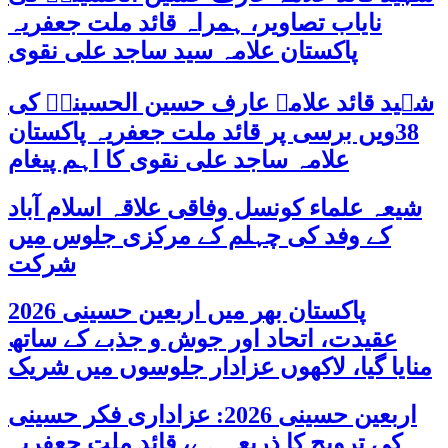
نایاب تصاویر، ہمراہ قائد ملت جعفریہ
پاکستان علامہ سید ساجد علی نقوی
شہید قائد علامہ عارف حسین الحسینیؒ کی
38ویں برسی پر قائد ملت جعفریہ پاکستان
علامہ ساجد علی نقوی کا اہم پیغام
شیعہ علماء کونسل وفاقی علاقہ اسلام آباد
کے وفد کی چہلم کے مرکزی جلوس میں
شرکت
پاکستان بھر میں اربعین حسینی 2026
عقیدت، اتحاد اور جوش و جذبے کے ساتھ
منایا گیا، لاکھوں عزادار جلوسوں میں شریک
اربعین حسینی 2026: عزاداری فکر حسینی
کی ترویج کا ذریعہ ہے، قائد ملت جعفریہ