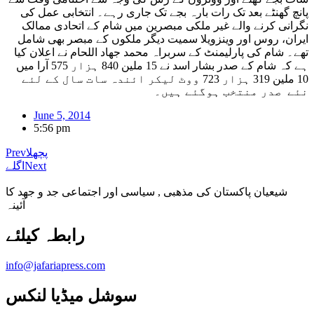
پانچ گھنٹے بعد تک رات بارہ بجے تک جاری رہے۔ انتخابی عمل کی
نگرانی کرنے والے غیر ملکی مبصرین میں شام کے اتحادی ممالک
ایران، روس اور وینزویلا سمیت دیگر ملکوں کے مبصر بھی شامل
تھے۔ شام کی پارلیمنٹ کے سربراہ محمد جهاد اللحام نے اعلان کیا
ہے کہ شام کے صدر بشار اسد نے 15 ملین 840 ہزار 575 آرا میں
10 ملین 319 ہزار 723 ووٹ لیکر ائندہ سات سال کے لئے
نئے صدر منتخب ہوگئے ہیں۔
June 5, 2014
5:56 pm
پچھلا
Prev
Next
اگلے
شیعیان پاکستان کی مذهبی , سیاسی اور اجتماعی جد و جهد کا
آئینہ
info@jafariapress.com​
سوشل میڈیا لنکس