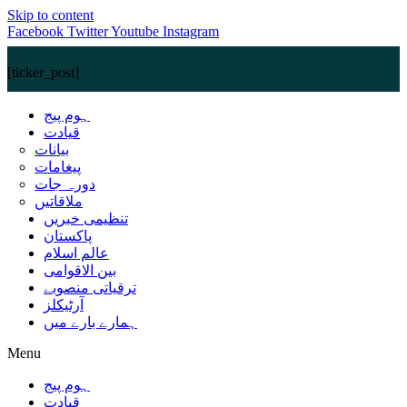
Skip to content
Facebook
Twitter
Youtube
Instagram
[ticker_post]
ہوم پیج
قیادت
بیانات
پیغامات
دورہ جات
ملاقاتیں
تنظیمی خبریں
پاکستان
عالم اسلام
بین الاقوامی
ترقیاتی منصوبے
آرٹیکلز
ہمارے بارے میں
Menu
ہوم پیج
قیادت