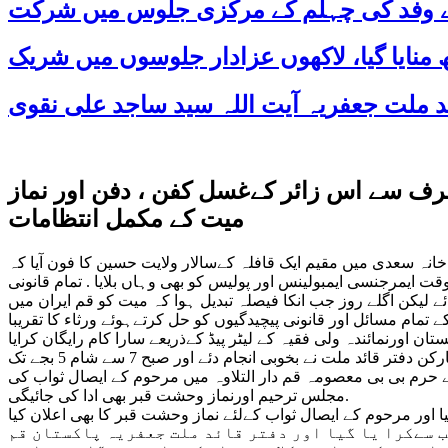
 کے وفد کی چہلم کے مرکزی جلوس میں شرکت
طرف سے اس زائر کےغسل کفن ، دفن اور نماز
میت کے مکمل انتظامات
و فون پر مسافر خانہ سعدی میں مقیم ایک قافلہ کےسالار ولایت حسین کا فون آیا کہ
یمرجنسی ایمبولینس اور پولیس کو بھی وہاں بلایا . تمام قانونی
ے لیکن اگلے روز جب انکا فیصلہ تبدیل ہوا کہ میت کو قم ایران میں
 تمام مسائل اور قانونی پیچیدگیوں کو حل کرتےہوئے ورثاء کا تقریبا
زائر کا جنازہ حرم معصومہ قم میں ہوا جسمیں علماء طلاب اور زائرین کی کثیرتعداد شریک تھی . اور غسل کفن اور دفن کے تمام کام کارکن دفتر قائد ملت نے بخوبی انجام دئے اور صبح 7 سے شام 5 بجے تک
ے حرم بی بی معصومہ قم دار التلاوہ میں مرحوم کے ایصال ثواب کی
مجلس ترحیم اورنماز وحشت قبر بھی ادا کی جائیگی.
ب سےکرا یا گیا اور دفتر قائد ملت جعفریہ پاکستان قم