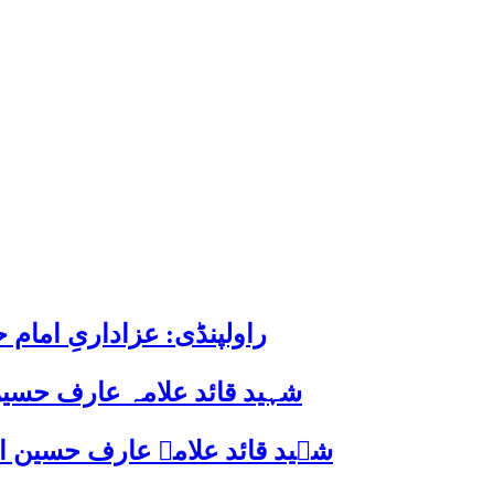
راولپنڈی: عزاداریِ اما
شہید قائد علامہ عارف حسین
شہید قائد علامہ عارف حسین الحسینیؒ کی 38ویں برسی پر قائد ملت جعفریہ پاکستان 