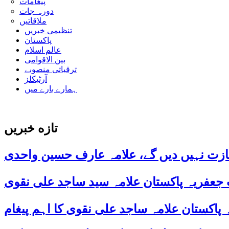
پیغامات
دورہ جات
ملاقاتیں
تنظیمی خبریں
پاکستان
عالم اسلام
بین الاقوامی
ترقیاتی منصوبے
آرٹیکلز
ہمارے بارے میں
تازه خبریں
ازت نہیں دیں گے، علامہ عارف حسین واحدی
 جعفریہ پاکستان علامہ سید ساجد علی نقوی