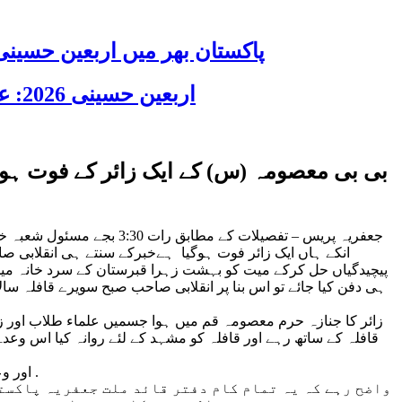
پاکستان بھر میں اربعین حسینی 2026 عقیدت، اتحاد اور جوش و جذبے کے ساتھ منایا گیا، لاکھوں عزادار جلوسوں میں
اربعین حسینی 2026: عزاداری فکر حسینی کی ترویج کا ذریعہ ہے، قائد ملت جعفریہ آیت اللہ سید ساجد علی نقوی
بی بی معصومہ (س) کے ایک زائر کے فوت ہون
جعفریہ پریس – تفصیلات ک
انکے ہاں ایک زائر فوت ہوگیا ہےخبرکے سنتے ہی انقلابی صا
پیچیدگیاں حل کرکے میت کو بہشت زہرا قبرستان کے سرد خانہ میں پہن
ہی دفن کیا جائے تو اس بنا پر انقلابی صاحب صبح سویرے قافلہ سالار
قافلہ کے ساتھ رہے اور قافلہ کو مشہد کے لئے روانہ کیا اس وع
اور وعدہ کے مطابق شام کو مولانا عمران کاظمی آف حیدر آباد نے خطاب کیا اور مرحوم کے ایصال ثواب کےلئے نماز وحشت قبر کا بھی اعلان کیا .
واضح رہے کہ یہ تمام کام دفتر قائد ملت جعفریہ پاکستا