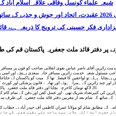
شیعہ علماء کونسل وفاقی علاقہ اسلام آباد
 شریک
ے پر دفتر قائد ملت جعفریہ پاکستان قم کی 
ے مطابق رات 3:30 بجے مسئول شعبہ خدمت زائرین آقای ناصر عباس نقوی انقلابی صاحب ک
حب مسئول شعبہ خدمت زائرین مسافر خانہ سعدی پہنچے اور اسی وقت ا
چایا . پہلے تو لواحقین کا فیصلہ تھا کہ میت کو پاکستان لے جایاجائ
 اور چند زائرین کے ہمراہ ہوئے اور تھانہ ، قانون پزشکی اور کورٹ کے
20 لاکھ تومان کاخرچہ بچایا اور دفتر قائد ملت جعفریہ پاکستان اورنمائندہ ولی فقیہ کے لیٹر پیڈ کےذریعے سارا کام رایگان کرایا.
دہ کے ساتھ کہ شام بعد از مغربین دفتر قائد ملت جعفریہ کی طرف س
ن حضرت آیت اللہ علامہ سید ساجد علی نقوی شعبہ کی جان