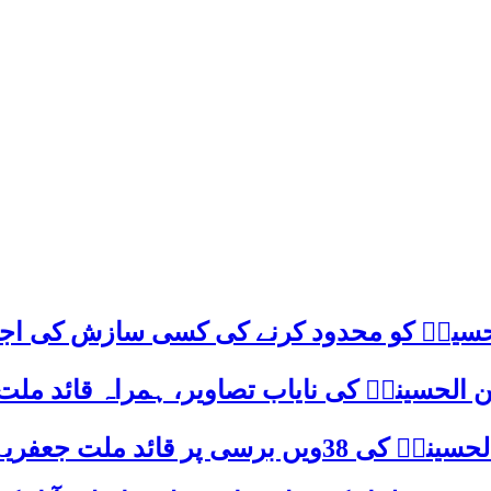
م حسینؑ کو محدود کرنے کی کسی سازش کی اج
 الحسینیؒ کی نایاب تصاویر، ہمراہ قائد ملت
علامہ ساجد علی نقوی کا اہم پیغام