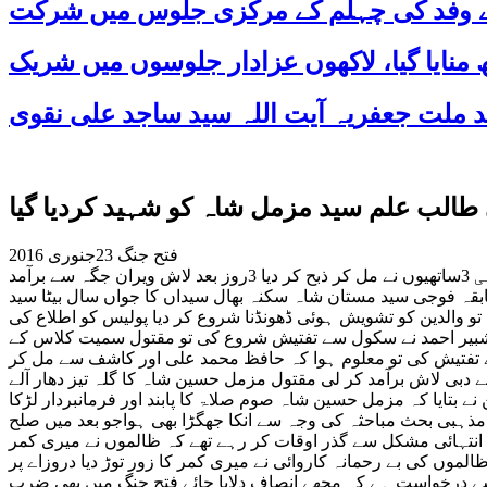
 کے وفد کی چہلم کے مرکزی جلوس میں شرکت
 طالب علم سید مزمل شاہ کو شہید کردیا گیا
فتح جنگ 23جنوری 2016
دہشت گردی کی لرزہ خیز واردات مذہبی منافرت کی بنا پر فتح جنگ ہائی سکول نمبر2میں جماعت دہم کے طالب علم کو اپنے ہی 3ساتھیوں نے مل کر ذبح کر دیا 3روز بعد لاش ویران جگہ سے برآمد
 ہے تفصیلات کے مطابق سابقہ فوجی سید مستان شاہ سکنہ بھال سیداں کا جواں سال بیٹا سید
علم تھا 20جنوری 2016کو گھر سے سکول گیا اور واپس نہ آیا تو والدین کو تشویش ہوئی ڈھونڈنا شروع کر دیا پولیس کو اطلاع کی
ظ شبیر احمد نے سکول سے تفتیش شروع کی تو مقتول سمیت کلاس کے
 تفتیش کی تو معلوم ہوا کہ حافظ محمد علی اور کاشف سے مل کر
 دبی لاش برآمد کر لی مقتول مزمل حسین شاہ کا گلہ تیز دھار آلے
ے بتایا کہ مزمل حسین شاہ صوم صلاۃ کا پابند اور فرمانبردار لڑکا
نقید کرتے ہیں مذہبی بحث مباحثہ کی وجہ سے انکا جھگڑا بھی ہواجو بعد میں صلح
 دل سے بغض نہ گیا مقتول کے والد نے کہا کہ23سال پاک فوج میں ملازمت کی میرے 2بیٹے اور 3 بیٹیاں ہیں انتہائی مشکل سے گذر اوقات کر رہے تھے کہ ظالموں نے میری کمر
 سب سے لاڈلا تھا ظالموں کی بے رحمانہ کاروائی نے میری کمر کا زور توڑ دیا دروزاے پر
 سے درخواست ہے کہ مجھے انصاف دلایا جائے فتح جنگ میں بھی ضرب