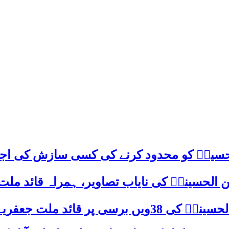
م حسینؑ کو محدود کرنے کی کسی سازش کی اج
 الحسینیؒ کی نایاب تصاویر، ہمراہ قائد ملت
علامہ ساجد علی نقوی کا اہم پیغام