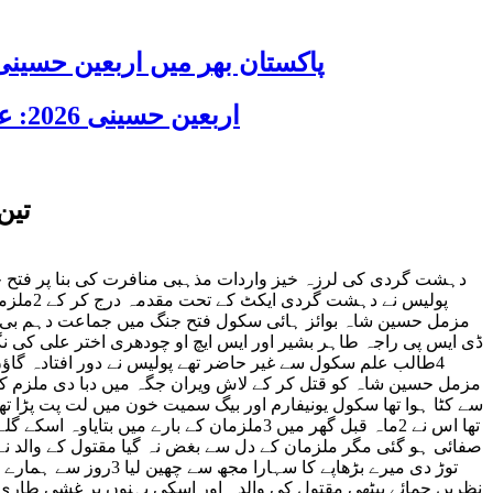
پاکستان بھر میں اربعین حسینی 2026 عقیدت، اتحاد اور جوش و جذبے کے ساتھ منایا گیا، لاکھوں عزادار جلوسوں میں
اربعین حسینی 2026: عزاداری فکر حسینی کی ترویج کا ذریعہ ہے، قائد ملت جعفریہ آیت اللہ سید ساجد علی نقوی
تین
پولیس 
ڈی ایس پی راجہ طاہر بشیر اور ایس ایچ او چودھری اختر علی کی 
4طالب علم سکول سے غیر حاضر تھے پولیس نے دور افتادہ گ
مزمل حسین شاہ کو قتل کر کے لاش ویران جگہ میں دبا دی ملزم کی ن
سے کٹا ہوا تھا سکول یونیفارم اور بیگ سمیت خون میں لت پت پڑا تھا
تھا اس نے 2ماہ قبل گھر میں 3ملزمان کے با
توڑ دی میرے بڑھاپے 
نظریں جمائے بیٹھی مقتول کی والدہ اور اسکی بہنوں پر غشی طاری 