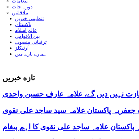
پیغامات
دورہ جات
ملاقاتیں
تنظیمی خبریں
پاکستان
عالم اسلام
بین الاقوامی
ترقیاتی منصوبے
آرٹیکلز
ہمارے بارے میں
تازه خبریں
ازت نہیں دیں گے، علامہ عارف حسین واحدی
 جعفریہ پاکستان علامہ سید ساجد علی نقوی