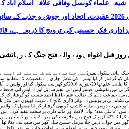
شیعہ علماء کونسل وفاقی علاقہ اسلام آباد
 شریک
 روز قبل اغواء ہونے والے فتح جنگ کے رہائشی
نے دہشت گردی ایکٹ کے تحت مقدمہ درج کر کے 2ملزمان کو گرفتار کر لیا تیسرے کی تلاش جاری
مزمل حسین شاہ بوائز ہائی سکول فتح جنگ میں جماعت دہم بی کا طالب 
نگرانی میں تفتیشی آفیسر ایس آئی انجم سہیل اور اے ایس آئی حاف
اؤں سے جماعت دہم کے طالب علم حافظ احمد شعیب کو گرفتار کر کے
شاندہی پر پولیس نے بوائز ڈگری کالج کے قریب کھیتوں میں مٹی تلے
 پولیس نے دوسرے ملزم کاشف کو بھی گرفتار کر لیا مقتول کے والدین ن
رے میں بتایاوہ اسکے گلے میں ’’یاعلی مدد‘‘ والے لاکٹ اور ماتم داری پر سخت ت
صفائی ہو گئی مگر ملزمان کے
کا سہارا مجھ سے چھین لیا 3روز سے ہمارے گھر میں چولہا نہیں جلا مزمل حسین شاہ گھر میں
ہے میری آرمی چیف ،وزیر اعظم ،وزیر اعلیٰ پنجاب اور وزیر داخلہ