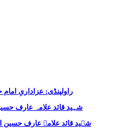
راولپنڈی: عزاداریِ اما
شہید قائد علامہ عارف حسین
شہید قائد علامہ عارف حسین الحسینیؒ کی 38ویں برسی پر قائد ملت جعفریہ پاکستان 