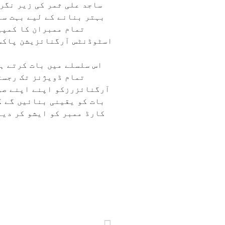
ساجد علی ثمر کی زیر نگر
بہتر بنانے کے لیے بہت سے
تمام ممبران کا کمپی
اسٹوڈنٹس آرگنائزیشن پاکست
اس سلسلے میں بات کرتے ہ
تمام ڈویژنز تک رجسٹ
آرگنائزرزکو اپنے اپنے صو
بات کو یقینی بنائیں گے ک
کارڈ ممبر کو ایشو کر دیا