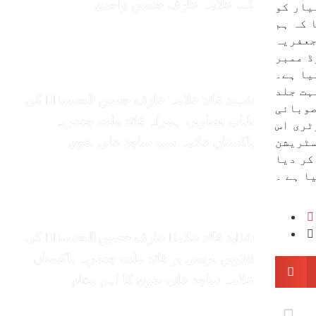
گے، علامہ عارف حسین واحدی
یار کو
 کہ ہم
جعفریہ
ڈ ممبر
یا ہے۔
ہت جلد
شہید قائد علامہ عارف حسین الحسینیؒ کی
صوبائی
نایاب تصاویر، ہمراہ قائد ملت جعفریہ
ٹری اس
سٹریشن
پاکستان علامہ سید ساجد علی نقوی
کر دیا
ا ہے ۔
شہید قائد علامہ عارف حسین الحسینیؒ کی
38ویں برسی پر قائد ملت جعفریہ پاکستان
علامہ ساجد علی نقوی کا اہم پیغام