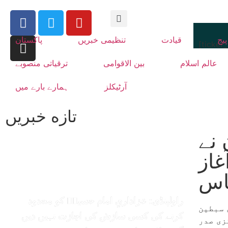
یج
قیادت
تنظیمی خبریں
پاکستان
[ticker
عالم اسلام
بین الاقوامی
ترقیاتی منصوبے
آرٹیکلز
ہمارے بارے میں
تازه خبریں
 نے
غاز
باس
راولپنڈی: عزاداریِ امام حسینؑ کو محدود
 سبطین
کرنے کی کسی سازش کی اجازت نہیں دیں
زی صدر