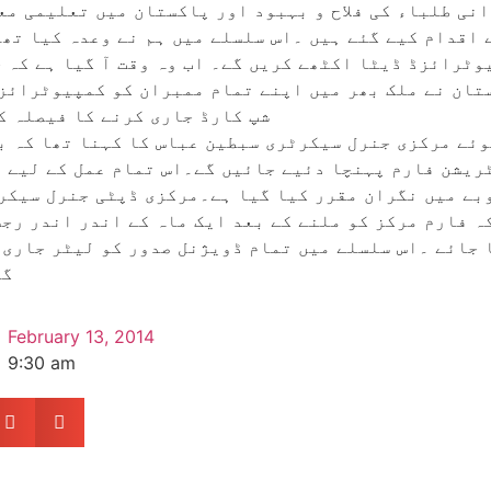
انی طلباء کی فلاح و بہبود اور پاکستان میں تعلیمی مع
 اقدام کیے گئے ہیں ۔اس سلسلے میں ہم نے وعدہ کیا تھا
وٹرائزڈ ڈیٹا اکٹھے کریں گے۔ اب وہ وقت آ گیا ہے کہ 
ان نے ملک بھر میں اپنے تمام ممبران کو کمپیوٹرائز
شپ کارڈ جاری کرنے کا فیصلہ ک
وئے مرکزی جنرل سیکرٹری سبطین عباس کا کہنا تھا کہ ب
ریشن فارم پہنچا دئیے جائیں گے۔اس تمام عمل کے لیے 
بے میں نگران مقرر کیا گیا ہے۔مرکزی ڈپٹی جنرل سیکر
ہ فارم مرکز کو ملنے کے بعد ایک ماہ کے اندر اندر رج
 جائے ۔اس سلسلے میں تمام ڈویژنل صدور کو لیٹر جاری 
گی
February 13, 2014
9:30 am