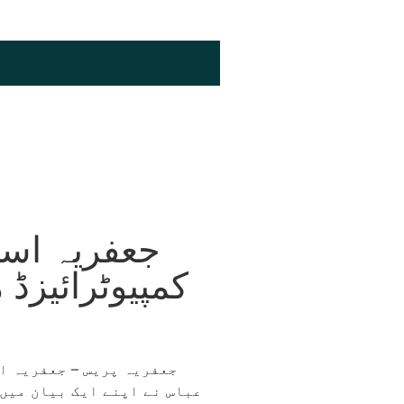
جعفریہ اسٹ
کمپیوٹرائیزڈ 
جعفریہ پریس – جعفریہ ا
عباس نے اپنے ایک بیان میں 