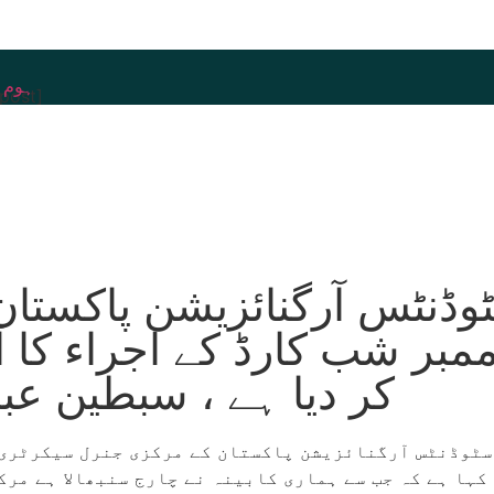
ہوم پ
_post]
وڈنٹس آرگنائزیشن پاکستان
ممبر شب کارڈ کے اجراء کا آ
کر دیا ہے ، سبطین ع
سٹوڈنٹس آرگنائزیشن پاکستان کے مرکزی جنرل سیکرٹری
کہا ہے کہ جب سے ہماری کابینہ نے چارج سنبھالا ہے مرک