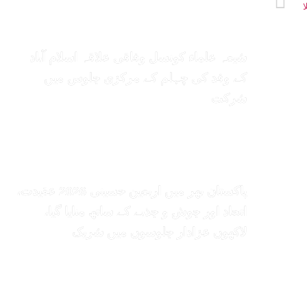
ا
شیعہ علماء کونسل وفاقی علاقہ اسلام آباد
کے وفد کی چہلم کے مرکزی جلوس میں
شرکت
پاکستان بھر میں اربعین حسینی 2026 عقیدت،
اتحاد اور جوش و جذبے کے ساتھ منایا گیا،
لاکھوں عزادار جلوسوں میں شریک