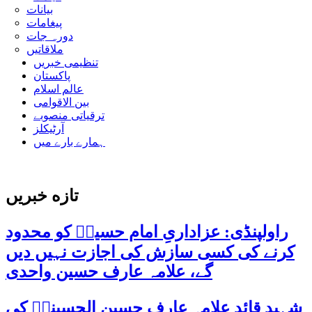
بیانات
پیغامات
دورہ جات
ملاقاتیں
تنظیمی خبریں
پاکستان
عالم اسلام
بین الاقوامی
ترقیاتی منصوبے
آرٹیکلز
ہمارے بارے میں
تازه خبریں
راولپنڈی: عزاداریِ امام حسینؑ کو محدود
کرنے کی کسی سازش کی اجازت نہیں دیں
گے، علامہ عارف حسین واحدی
شہید قائد علامہ عارف حسین الحسینیؒ کی