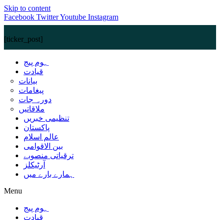
Skip to content
Facebook
Twitter
Youtube
Instagram
[ticker_post]
ہوم پیج
قیادت
بیانات
پیغامات
دورہ جات
ملاقاتیں
تنظیمی خبریں
پاکستان
عالم اسلام
بین الاقوامی
ترقیاتی منصوبے
آرٹیکلز
ہمارے بارے میں
Menu
ہوم پیج
قیادت