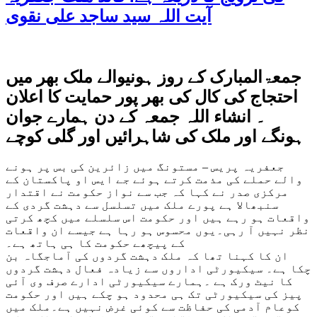
آیت اللہ سید ساجد علی نقوی
جمعۃالمبارک کے روز ہونیوالے ملک بھر میں
احتجاج کی کال کی بھر پور حمایت کا اعلان
۔ انشاء اللہ جمعہ کے دن ہمارے جوان
ہونگے اور ملک کی شاہرائیں اور گلی کوچے
جعفریہ پریس – مستونگ میں زائرین کی بس پر ہونے
والے حملے کی مذمت کرتے ہوئے جے ایس او پاکستان کے
مرکزی صدر نے کہا کہ جب سے نواز حکومت نے اقتدار
سنبھالا ہے پورے ملک میں تسلسل سے دہشت گردی کے
واقعات ہو رہے ہیں اور حکومت اس سلسلے میں کچھ کرتی
نظر نہیں آ رہی۔یوں محسوس ہو رہا ہے جیسے ان واقعات
کے پیچھے حکومت کا ہی ہاتھ ہے۔
ان کا کہنا تھا کہ ملک دہشت گردوں کی آماجگاہ بن
چکا ہے۔ سیکیورٹی اداروں سے زیادہ فعال دہشت گردوں
کا نیٹ ورک ہے ۔ہمارے سیکیورٹی ادارے صرف وی آئی
پیز کی سیکیورٹی تک ہی محدود ہو چکے ہیں اور حکومت
کوعام آدمی کی حفاظت سے کوئی غرض نہیں ہے۔ملک میں