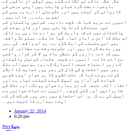
جگہ جگہ ناکے تو لگائے گئے ہیں لیکن ان ناکوں کے
باوجود دہشت گرد جہاں چاہتے ہیں اپنی مرضی کی
کاروائی کر لیتے ہیں اور حکومتی ادارے بے بسی کی
تصویر بنے رہ جاتے ہیں۔
انہوں نے مزید کہا کہ کچھ نادیدہ قوتیں پاکستان کو
غیر مستحکم کرنا چاہتی ہیں اور جان بوجھ کر
پاکستان میں فرقہ واریت کو ہو ا دی جا رہی ہے تاکہ
اس ملک کا امن و امان تباہ کیا جا سکے۔مستونگ واقعہ
بھی اسی سلسلے کی ایک کڑی ہے۔ہم اس واقعہ کی بھر
پور مذمت کرتے ہیں اور حکومت وقت سے مطالبہ کرتے
ہیں کہ ذمہ داروں کو منظر عام پر لا کر قرار واقعی
سزا دی جائے۔ انہوں نے شیعہ علماء کونسل پاکستان
کے زیر اہتمام جمعۃالمبارک کے روز ہونیوالے ملک
بھر میں احتجاج کی کال کی بھر پور حمایت کا اعلان
کرتے ہوئے کہا کہ ملت تشیع کا ہر جوان اپنے قومی
قیادت کی آواز پر لبیک کہنے کیلئے تیار ہے اور
انشاء اللہ جمعہ کے دن ہمارے جوان ہونگے اور ملک کی
شاہرائیں اور گلی کوچے ۔انہوں نے تمام جوانوں سے
اپیل کی ہے کہ وہ اس احتجاج میں بھر پور شرکت کر کے
اپنے بیداری کا ثبوت دیں ۔
January 22, 2014
6:20 pm
پچھلا
Prev