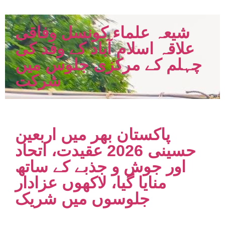
شیعہ علماء کونسل وفاقی
علاقہ اسلام آباد کے وفد کی
چہلم کے مرکزی جلوس میں
شرکت
پاکستان بھر میں اربعین
حسینی 2026 عقیدت، اتحاد
اور جوش و جذبے کے ساتھ
منایا گیا، لاکھوں عزادار
جلوسوں میں شریک