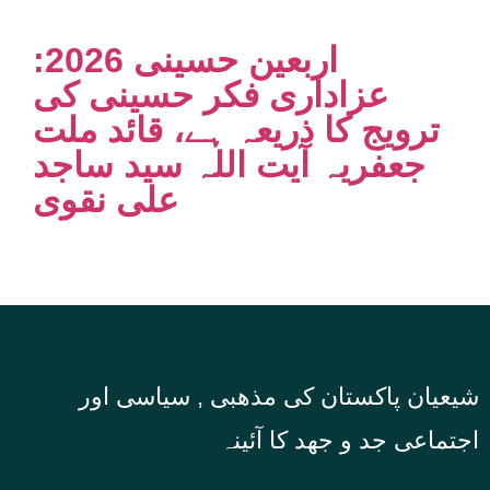
اربعین حسینی 2026:
عزاداری فکر حسینی کی
ترویج کا ذریعہ ہے، قائد ملت
جعفریہ آیت اللہ سید ساجد
علی نقوی
شیعیان پاکستان کی مذهبی , سیاسی اور
اجتماعی جد و جهد کا آئینہ