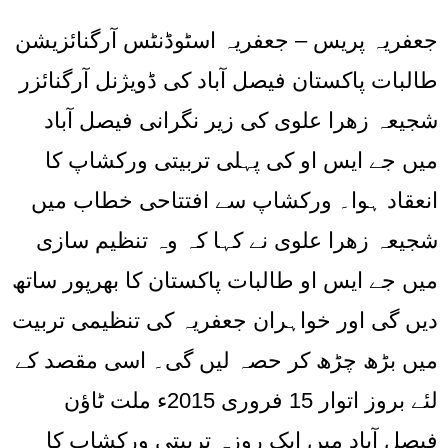
جعفریہ پریس – جعفریہ اسٹوڈنٹس آرگنائزیشن
طالبات پاکستان فیصل آباد کی ڈویژنل آرگنائزر
شجیعہ زھرا علوی کی زیر نگرانی فیصل آباد
میں جے ایس او کی پہلی تربیتی ورکشاپ کا
انعقاد ہوا۔ ورکشاپ سے افتتاحی خطاب میں
شجیعہ زھرا علوی نے کہا کہ وہ تنظیم سازی
میں جے ایس او طالبات پاکستان کا بھرپور ساتھ
دیں گی اور خواہران جعفریہ کی تنظیمی تربیت
میں بڑھ چڑھ کر حصہ لیں گی۔ اسی مقصد کے
لئے بروز اتوار 15 فروری 2015ء ملت ٹاؤن
فیصل آباد میں ایک روزہ تربیتی ورکشاپ کا