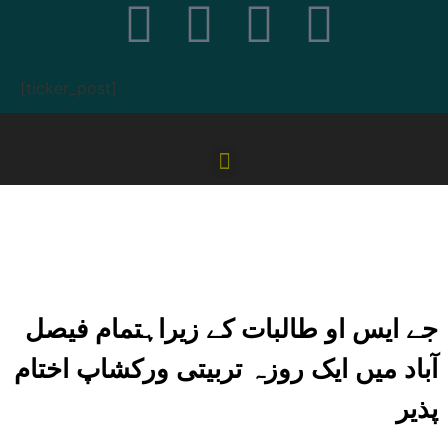
[ticker_post]
جے ایس او طالبات کے زیراہتمام فیصل
آباد میں ایک روزہ تربیتی ورکشاپ اختام
پذیر