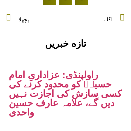
اگلے
پچھلا
تازه خبریں
راولپنڈی: عزاداریِ امام
حسینؑ کو محدود کرنے کی
کسی سازش کی اجازت نہیں
دیں گے، علامہ عارف حسین
واحدی