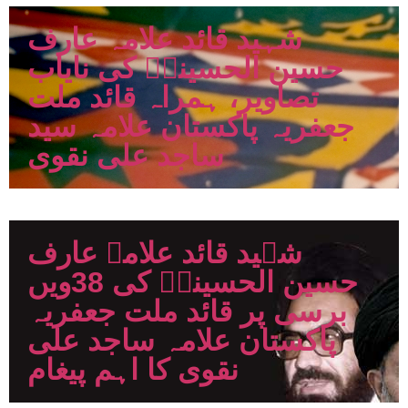
شہید قائد علامہ عارف
حسین الحسینیؒ کی نایاب
تصاویر، ہمراہ قائد ملت
جعفریہ پاکستان علامہ سید
ساجد علی نقوی
شہید قائد علامہ عارف
حسین الحسینیؒ کی 38ویں
برسی پر قائد ملت جعفریہ
پاکستان علامہ ساجد علی
نقوی کا اہم پیغام