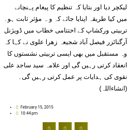
لیکچر دیا اور بتایا کہ تنظیم کا پیغام پہنچانے
میں کیا طریقہ اپنایا جائے کہ و ہ مؤثر ثابت ہو۔
تربیتی ورکشاپ کے اختتامی خطاب میں ڈویژنل
آرگنائزر فیصل آباد شجیعہ زھرا علوی نے کہا کہ
وہ مستقبل میں بھی ایسی تربیتی نشستوں کا
انعقاد کرتی رہیں گی اور علامہ سید ساجد علی
نقوی کی ہدایات پر عمل کرتی رہیں گی۔
(انشاءاللہ)
February 15, 2015
10:44 pm