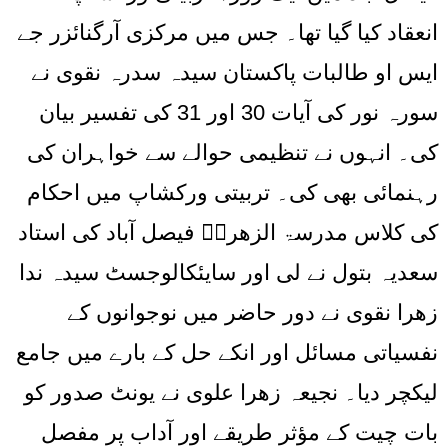
انعقاد کیا گیا تھا۔ جس میں مرکزی آرگنائزر جے
ایس او طالبات پاکستان سیدہ سدرہ نقوی نے
سورہ نور کی آیات 30 اور 31 کی تفسیر بیان
کی۔ انہوں نے تنظیمی حوالے سے خواہران کی
رہنمائی بھی کی۔ تربیتی ورکشاپ میں احکام
کی کلاس مدرسۃ الزھراؑ فیصل آباد کی استاد
سعدیہ بتول نے لی اور سایئکالوجسٹ سیدہ ندا
زھرا نقوی نے دور حاضر میں نوجوانوں کے
نفسیاتی مسائل اور انکے حل کے بارے میں جامع
لیکچر دیا۔ نجیعہ زھرا علوی نے یونٹ صدور کو
بات چیت کے مؤثر طریقے اور آداب پر مفصل