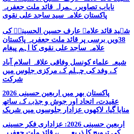
نایاب تصاویر، ہمراہ قائد ملت جعفریہ
پاکستان علامہ سید ساجد علی نقوی
شہید قائد علامہ عارف حسین الحسینیؒ کی
38ویں برسی پر قائد ملت جعفریہ پاکستان
علامہ ساجد علی نقوی کا اہم پیغام
شیعہ علماء کونسل وفاقی علاقہ اسلام آباد
کے وفد کی چہلم کے مرکزی جلوس میں
شرکت
پاکستان بھر میں اربعین حسینی 2026
عقیدت، اتحاد اور جوش و جذبے کے ساتھ
منایا گیا، لاکھوں عزادار جلوسوں میں شریک
اربعین حسینی 2026: عزاداری فکر حسینی
کی ترویج کا ذریعہ ہے، قائد ملت جعفریہ