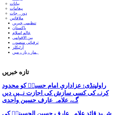
بیانات
پیغامات
دورہ جات
ملاقاتیں
تنظیمی خبریں
پاکستان
عالم اسلام
بین الاقوامی
ترقیاتی منصوبے
آرٹیکلز
ہمارے بارے میں
تازه خبریں
راولپنڈی: عزاداریِ امام حسینؑ کو محدود
کرنے کی کسی سازش کی اجازت نہیں دیں
گے، علامہ عارف حسین واحدی
شہید قائد علامہ عارف حسین الحسینیؒ کی