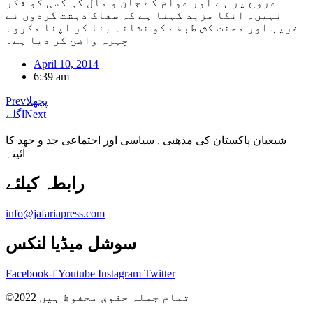
عروج پر ہے اور عوام کے جان و مال کی کسی کو فکر
نہیں۔ انکا مزید کہنا ہے کہ سفاک دہشت گردوں نے
غریب اور محنت کش طبقے کو نشانہ بنا کر اپنا مکروہ
چہرہ واضح کر دیا ہے۔
April 10, 2014
6:39 am
پچھلا
Prev
Next
اگلے
شیعیان پاکستان کی مذهبی , سیاسی اور اجتماعی جد و جهد کا
آئینہ
info@jafariapress.com​
سوشل میڈیا لنکس
Facebook-f
Youtube
Instagram
Twitter
©2022 تمام جملہ حقوق محفوظ ہیں