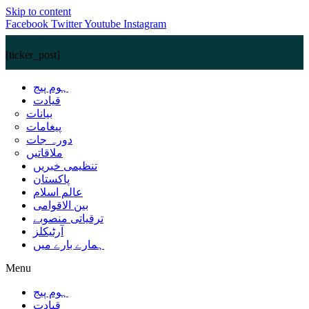
Skip to content
Facebook
Twitter
Youtube
Instagram
[ticker_post]
ہوم پیج
قیادت
بیانات
پیغامات
دورہ جات
ملاقاتیں
تنظیمی خبریں
پاکستان
عالم اسلام
بین الاقوامی
ترقیاتی منصوبے
آرٹیکلز
ہمارے بارے میں
Menu
ہوم پیج
قیادت