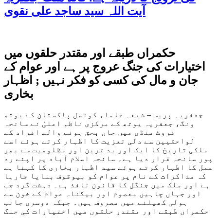
آیت اللہ سید ساجد علی نقوی
حکمراں طبقے اور مقتدر حلقوں میں
اختیارات کی جنگ عروج پر ہے اور عوام کے
جان و مال کی کسی کو فکر نہیں ; اظہار
بخاری
جعفریہ پریس – شیعہ علماء کونسل پاکستان کے یوتھ
ونگ، جعفریہ یوتھ کے مرکزی ناظم اعلیٰ نے سانحہ
فروٹ منڈی میں جاں بحق ہونے والے افراد کے
لواحقیین سے دلی تعزیت کا اظہار کرتے ہوئے اسے
ملکی تاریخ کا ایک اور بد ترین اور مظلومیت سے بھر
پور سانحہ قرار دیا ہے۔ سانحہ اسلام آباد پر اپنے رد
عمل کا اظہار کرتے ہوئے سید اظہار بخاری کا کہنا ہے
کہ مذاکرات کے نام پر عوام کو بیوقوف بنایا جارہا
ہے اور ملک میں جنگل کا قانون نافذ ہے۔ دہشت گرد جب
اور جہاں چاہیں معصوم اور بیگناہ عوام کے خون سے
ہولی کھیلنے میں مصروف ہیں۔ جبکہ دوسری جانب
حکمراں طبقے اور مقتدر حلقوں میں اختیارات کی جنگ