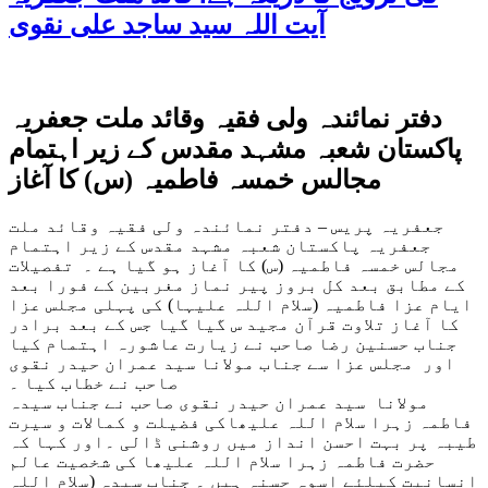
آیت اللہ سید ساجد علی نقوی
دفتر نمائندہ ولی فقیہ وقائد ملت جعفریہ
پاکستان شعبہ مشہد مقدس کے زیر اہتمام
مجالس خمسہ فاطمیہ (س) کا آغاز
جعفریہ پریس – دفتر نمائندہ ولی فقیہ وقائد ملت
جعفریہ پاکستان شعبہ مشہد مقدس کے زیر اہتمام
مجالس خمسہ فاطمیہ (س) کا آغاز ہو گیا ہے ۔ تفصیلات
کے مطابق بعد کل بروز پیر نماز مغربین کے فورا بعد
ایام عزا فاطمیہ (سلام اللہ علیہا) کی پہلی مجلس عزا
کا آغاز تلاوت قرآن مجید س گیا گیا جس کے بعد برادر
جناب حسنین رضا صاحب نے زیارت عاشورہ اہتمام کیا
اور مجلس عزا سے جناب مولانا سید عمران حیدر نقوی
صاحب نے خطاب کیا ۔
مولانا سید عمران حیدر نقوی صاحب نے جناب سیدہ
فاطمہ زہرا سلام اللہ علیھاکی فضیلت و کمالات و سیرت
طیبہ پر بہت احسن انداز میں روشنی ڈالی ۔اور کہا کہ
حضرت فاطمہ زہرا سلام اللہ علیھا کی شخصیت عالم
انسانیت کیلئے اسوہ حسنہ ہیں ۔ جناب سیدہ (سلام اللہ