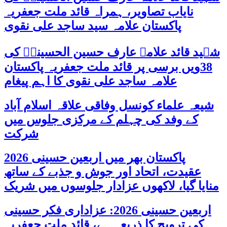
نایاب تصاویر، ہمراہ قائد ملت جعفریہ
پاکستان علامہ سید ساجد علی نقوی
شہید قائد علامہ عارف حسین الحسینیؒ کی
38ویں برسی پر قائد ملت جعفریہ پاکستان
علامہ ساجد علی نقوی کا اہم پیغام
شیعہ علماء کونسل وفاقی علاقہ اسلام آباد
کے وفد کی چہلم کے مرکزی جلوس میں
شرکت
پاکستان بھر میں اربعین حسینی 2026
عقیدت، اتحاد اور جوش و جذبے کے ساتھ
منایا گیا، لاکھوں عزادار جلوسوں میں شریک
اربعین حسینی 2026: عزاداری فکر حسینی
کی ترویج کا ذریعہ ہے، قائد ملت جعفریہ