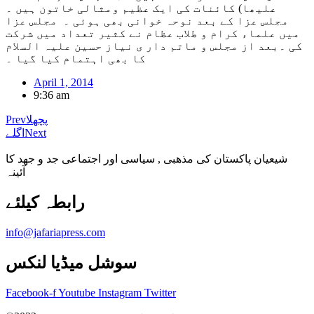
علیھا) کائنات کی ایک عظیم ومثالی خاتون ہیں ۔
مجلس عزا کے بعد نوحہ خوانی بھی ہوئی ۔ مجلس عزا
میں علماء کرام و طلاب عظام نے کثیر تعداد میں شرکت
کی ۔بعد از مجلس و ماتم دار ی نیاز حسین علیہ السلام
کا بھی اہتمام کیا گیا ۔
April 1, 2014
9:36 am
پچھلا
Prev
Next
اگلے
شیعیان پاکستان کی مذهبی , سیاسی اور اجتماعی جد و جهد کا
آئینہ
info@jafariapress.com​
سوشل میڈیا لنکس
Facebook-f
Youtube
Instagram
Twitter