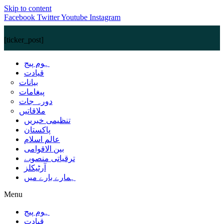
Skip to content
Facebook
Twitter
Youtube
Instagram
[ticker_post]
ہوم پیج
قیادت
بیانات
پیغامات
دورہ جات
ملاقاتیں
تنظیمی خبریں
پاکستان
عالم اسلام
بین الاقوامی
ترقیاتی منصوبے
آرٹیکلز
ہمارے بارے میں
Menu
ہوم پیج
قیادت