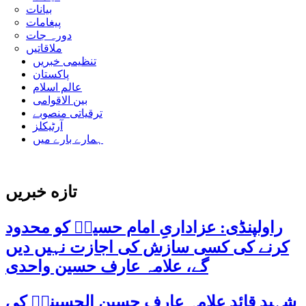
بیانات
پیغامات
دورہ جات
ملاقاتیں
تنظیمی خبریں
پاکستان
عالم اسلام
بین الاقوامی
ترقیاتی منصوبے
آرٹیکلز
ہمارے بارے میں
تازه خبریں
راولپنڈی: عزاداریِ امام حسینؑ کو محدود
کرنے کی کسی سازش کی اجازت نہیں دیں
گے، علامہ عارف حسین واحدی
شہید قائد علامہ عارف حسین الحسینیؒ کی