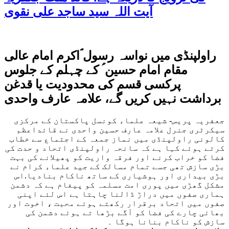
آیت اللہ سید ساجد علی نقوی
راولپنڈی میں نواسہ رسول ؐاکرم امام عالی
مقام امام حسین ؑ کے چہلم کے جلوس
پرکسی قسم کی محدودیت یا قدغن
برداشت نہیں کریں گے، علامہ عارف واحدی
جعفریہ پریس- شیعہ علماء کونسل پاکستان کے مرکزی
سیکرٹری جنرل علامہ عارف حسین واحدی نے قائداعظم
کالونی راولپنڈی میں نماز جمعہ کے اجتماع سے خطاب
کرتے ہوئے کہا ہے کہ سانحہ راولپنڈی اتحاد و حدت کی
فضا کو خراب کرنے اور فرقہ واریت کو پھیلانے کی بہت
بڑی سازش تھی جسے تمام مسالک کے جید علماء کرام نے
بڑی بیداری اور ہوشیاری کے ساتھ ناکام بنادیا.اس
مشکل گھڑی میں پوری امت مسلمہ کو پیغام ہے کہ دشمن
ہماری صفوں میں دراڑ ڈالنا چاہتا ہے اس لئے اپنی
صفوں میں اتحاد برقرار رکھتے ہوئے محبت ، اخوت اور
بھائی چارے کی فضا کو آگے بڑھا تے ہوئے دشمن کی
سازش کو ناکام بنانا ہوگا ۔