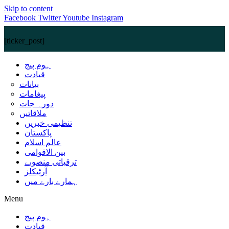
Skip to content
Facebook
Twitter
Youtube
Instagram
[ticker_post]
ہوم پیج
قیادت
بیانات
پیغامات
دورہ جات
ملاقاتیں
تنظیمی خبریں
پاکستان
عالم اسلام
بین الاقوامی
ترقیاتی منصوبے
آرٹیکلز
ہمارے بارے میں
Menu
ہوم پیج
قیادت