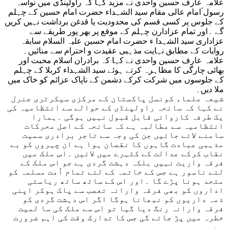
علامہ عارف حسین واحدی نے مزید کہا کہ راولپنڈی میں نواسہ
رسول ؐامام عالی مقام سید الشہداء حضرت امام حسین کے چہلم
کے جلوس پر کسی قسم کی محدودیت یا قدغن برداشت نہیں کریں
گے ۔اور تمام عزادارن چہلم کے موقع پر بھر پور طریقے سے
عزاداری سید الشہدا ء حضرت امام حسین علیہ السلام سابقہ
روایات کے مطابق نہایت مذہبی عقیدت و احترام سے منائیں۔
علامہ عارف حسین واحدی نے کہا کہ برادران اسلام محبت اور
بھائی چارگی کا مظاہرہ کرتے ہوئے سید الشہداء کربلا کے چہلم
کے جلوسوں میں شرکت کرکے دشمن کے ناپاک عزائم کو خاک میں
ملا دیں۔
شیعہ علماء کونسل پاکستان کے مرکزی سیکرٹری جنرل
نے کہا کہ سانحہ راولپنڈی کے حوالے سے انتظامیہ کی
یک طرفہ کاروائی قابل قبول نہیں ہوگی ۔ہمارا
انتظامیہ سے مطالبہ ہے کہ سانحہ کے اصل محرکات
سامنے لائے جائیں جن کی وجہ سے تاجر برادری سمیت
مذہبی عبادت گاہوں کا نقصان ہوا ہے ان چہروں کو بے
نقاب کرکے عدالت کے کٹہرے میں لائیں ۔اس ملک میں
فرقہ واریت نہیں بلکہ دہشت گردی ہے جو اس ملک کے
لئے ناسور ہے جس کے خاتمہ کے لئے تمام اُمت مسلمہ کو
متحد ہونا پڑے گا ۔اور اس کے ساتھ ساتھ ریاستی
اداروں کو بھی فرقہ وارانہ تعصب سے پاک ہوکر اپنی
ذمہ داریوں کو نبھانا ہوگا اگر اس دہشت گردی کو
فرقہ وارانہ رنگ دیا گیا تو اس سے ملک کی سا لمیت
خطرہ میں پڑ جائے گی جس کا تدارک وقت کی اہم ضرورت
ہے ۔