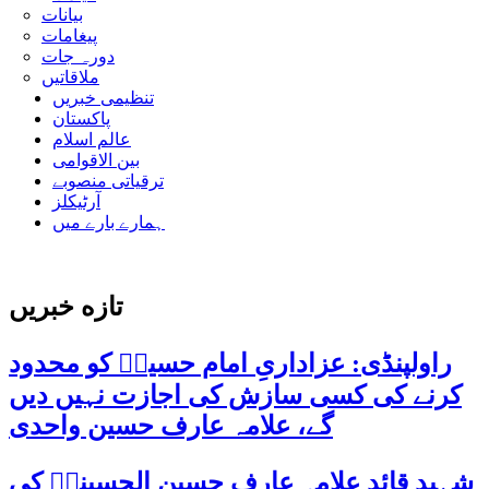
بیانات
پیغامات
دورہ جات
ملاقاتیں
تنظیمی خبریں
پاکستان
عالم اسلام
بین الاقوامی
ترقیاتی منصوبے
آرٹیکلز
ہمارے بارے میں
تازه خبریں
راولپنڈی: عزاداریِ امام حسینؑ کو محدود
کرنے کی کسی سازش کی اجازت نہیں دیں
گے، علامہ عارف حسین واحدی
شہید قائد علامہ عارف حسین الحسینیؒ کی