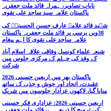
نایاب تصاویر، ہمراہ قائد ملت جعفریہ
پاکستان علامہ سید ساجد علی نقوی
شہید قائد علامہ عارف حسین الحسینیؒ کی
38ویں برسی پر قائد ملت جعفریہ پاکستان
علامہ ساجد علی نقوی کا اہم پیغام
شیعہ علماء کونسل وفاقی علاقہ اسلام آباد
کے وفد کی چہلم کے مرکزی جلوس میں
شرکت
پاکستان بھر میں اربعین حسینی 2026
عقیدت، اتحاد اور جوش و جذبے کے ساتھ
منایا گیا، لاکھوں عزادار جلوسوں میں شریک
اربعین حسینی 2026: عزاداری فکر حسینی
کی ترویج کا ذریعہ ہے، قائد ملت جعفریہ