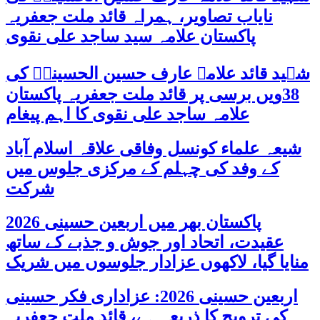
نایاب تصاویر، ہمراہ قائد ملت جعفریہ
پاکستان علامہ سید ساجد علی نقوی
شہید قائد علامہ عارف حسین الحسینیؒ کی
38ویں برسی پر قائد ملت جعفریہ پاکستان
علامہ ساجد علی نقوی کا اہم پیغام
شیعہ علماء کونسل وفاقی علاقہ اسلام آباد
کے وفد کی چہلم کے مرکزی جلوس میں
شرکت
پاکستان بھر میں اربعین حسینی 2026
عقیدت، اتحاد اور جوش و جذبے کے ساتھ
منایا گیا، لاکھوں عزادار جلوسوں میں شریک
اربعین حسینی 2026: عزاداری فکر حسینی
کی ترویج کا ذریعہ ہے، قائد ملت جعفریہ