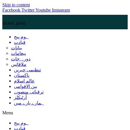
Skip to content
Facebook
Twitter
Youtube
Instagram
[ticker_post]
ہوم پیج
قیادت
بیانات
پیغامات
دورہ جات
ملاقاتیں
تنظیمی خبریں
پاکستان
عالم اسلام
بین الاقوامی
ترقیاتی منصوبے
آرٹیکلز
ہمارے بارے میں
Menu
ہوم پیج
قیادت