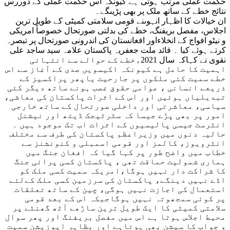
حکمت عملی مرتب ہوتی ہے کیونکہ اس حکمت عملی کے دوررس
نتائج خطے کے ساتھ ملک پر بھی پڑیںگے۔
ان خیالات کا اظہار انہوںنے قومی سلامتی کمیٹی کے طویل ترین
اجلاس، مفصل بریفنگ، خطے کی بدلتی صورتحال خصوصاً امریکی
و نیٹو افواج کے انخلاءاور افغانستان کی اندرونی صورتحال پر تبصرہ
کرتے ہوئے کیا ۔ قائد ملت جعفریہ پاکستان علامہ سید ساجد علی
نقوی نے کہاکہ سال 2021ءخطے کے حوالے سے انتہائی
اہمیت کا حامل ہے کیونکہ اکیسویں صدی کے آغاز سے اس
خطے سمیت کئی ملکوں پر جارحیت یاپھر پراکسیز کے
ذریعے انسانی ، عوامی حقوق غصب ہونے ساتھ دیگر کئی
تبدیلیاں ہوئیں اور اس کے اثرات پاکستان کی معاشی،
سیاسی، معاشرتی اور داخلی صورتحال کے ساتھ خارجی
امور پر بھی پڑے جیسا کہ سٹرٹیجک ڈیتھ اور نیشنل
انٹرسٹ جیسی پالیسیوں کے اثرات اب تک موجود ہیں ۔
حالیہ دنوں میں وزیراعظم پاکستان کی طرف سے مختلف
انٹرویوز، کالمز اور قومی اسمبلی و کنونشنز سے
خطاب میں واضح طور پر کہا گیا کہ افغان جنگ میں
ہماری شمولیت حماقت تھی ، پاکستان کسی پرائی جنگ
کا شراکت دار نہیں ہوگا،امریکہ سمیت کسی ملک کو
اڈے نہیں دینگے، پاکستان کی سرزمین کسی ملک کےلئے
استعمال کی اجازت نہیں ہوگی، چین کے ساتھ تعلقات
پر کوئی سمجھوتہ نہیں ہوگاجبکہ اس کے بعد قومی
سلامتی کمیٹی کا ایک طویل ترین ساڑھے آٹھ گھنٹے پر
محیط اجلاس ہوتا ہے اس میں مفصل بریفنگ اور پھر سوال
و جواب کا سیشن بھی ہوتاہے اور بظاہر اپوزیشن سمیت