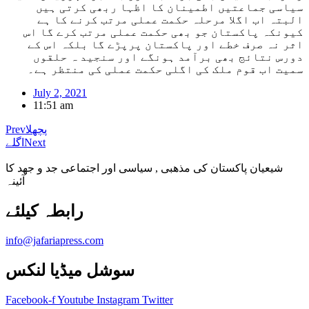
سیاسی جماعتیں اطمینان کا اظہا ربھی کرتی ہیں
البتہ اب اگلا مرحلہ حکمت عملی مرتب کرنے کا ہے
کیونکہ پاکستان جو بھی حکمت عملی مرتب کرے گا اس
اثر نہ صرف خطے اور پاکستان پرپڑے گا بلکہ اس کے
دورس نتائج بھی برآمد ہونگے اور سنجید ہ حلقوں
سمیت اب قوم ملک کی اگلی حکمت عملی کی منتظر ہے۔
July 2, 2021
11:51 am
پچھلا
Prev
Next
اگلے
شیعیان پاکستان کی مذهبی , سیاسی اور اجتماعی جد و جهد کا
آئینہ
info@jafariapress.com​
سوشل میڈیا لنکس
Facebook-f
Youtube
Instagram
Twitter