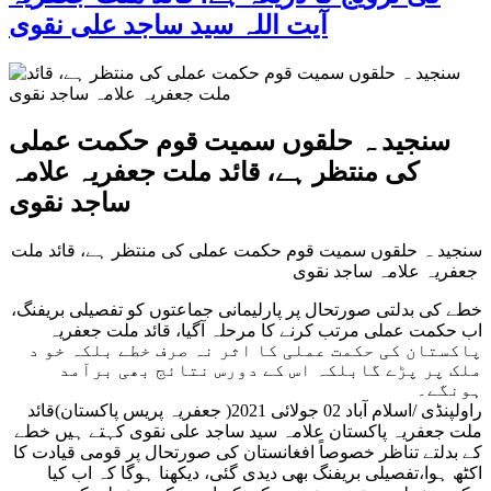
آیت اللہ سید ساجد علی نقوی
سنجید ہ حلقوں سمیت قوم حکمت عملی
کی منتظر ہے، قائد ملت جعفریہ علامہ
ساجد نقوی
سنجید ہ حلقوں سمیت قوم حکمت عملی کی منتظر ہے، قائد ملت
جعفریہ علامہ ساجد نقوی
خطے کی بدلتی صورتحال پر پارلیمانی جماعتوں کو تفصیلی بریفنگ،
اب حکمت عملی مرتب کرنے کا مرحلہ آگیا، قائد ملت جعفریہ
پاکستان کی حکمت عملی کا اثر نہ صرف خطے بلکہ خو د
ملک پر پڑے گابلکہ اس کے دورس نتائج بھی برآمد
ہونگے۔
راولپنڈی /اسلام آباد 02 جولائی 2021( جعفریہ پریس پاکستان)قائد
ملت جعفریہ پاکستان علامہ سید ساجد علی نقوی کہتے ہیں خطے
کے بدلتے تناظر خصوصاً افغانستان کی صورتحال پر قومی قیادت کا
اکٹھ ہوا،تفصیلی بریفنگ بھی دیدی گئی، دیکھنا ہوگا کہ اب کیا