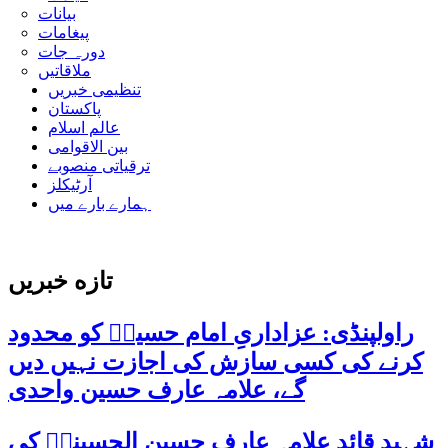
بیانات
پیغامات
دورہ جات
ملاقاتیں
تنظیمی خبریں
پاکستان
عالم اسلام
بین الاقوامی
ترقیاتی منصوبے
آرٹیکلز
ہمارے بارے میں
تازه خبریں
راولپنڈی: عزاداریِ امام حسینؑ کو محدود
کرنے کی کسی سازش کی اجازت نہیں دیں
گے، علامہ عارف حسین واحدی
شہید قائد علامہ عارف حسین الحسینیؒ کی