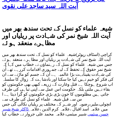
آیت اللہ سید ساجد علی نقوی
شیعہ علماء کو نسل کے تحت سندھ بھر میں
آیت اللہ شیخ نمر کی شہادت پر ریلیاں اور
مظاہرے منعقد ہو ئے
کراچی (اسٹاف رپوٹر)شیعہ علماء کو نسل کے تحت سندھ بھر میں
آیت اللہ شیخ نمر کی شہادت پر ریلیاں اور مظاہرے منعقد ہو ئے
جس میں شیعہ علماء کو نسل کے رہنماؤں نے خطاب میں کہا کہ
شیخ نمر حقوق کے تحفظ کے لیے جمہوری اقدامات کررہے تھے اُن
کی شہادت یقیناًبہت بڑا عالمیہ ہے اُن کے جسم کو ماڑنے سے ان
کی فکر کو خیم نہیں کیا جا سکتا اور بادشاہت کہ زوال کا سلسلہ
اب شروع ہوچکا ہے قتل وغارت کے زریعے کبھی بھی حکومتوں کو
بقاء نہیں ملتی بلکہ حکومت اس عمل سے اپنی تباہی کی طرف
جاتی ہیں مظلوموں کا خون بڑی بڑی حکومتوں کو گرا دیتا ہے ا
س سے قبل شیعہ علماء کو نسل کی طرف سے
انچولی،ملیر،رضویہ اور شہر کے مختلف پر ریلیاں نکالی گی جس
میں علامہ اسد اقبال ،علامہ کرم الدین ،علامہ
ڈاکٹر شیخ شبیر
حسن میثمی
شبیر میثمی،علامہ محمد علی جروار نے خطاب کیا