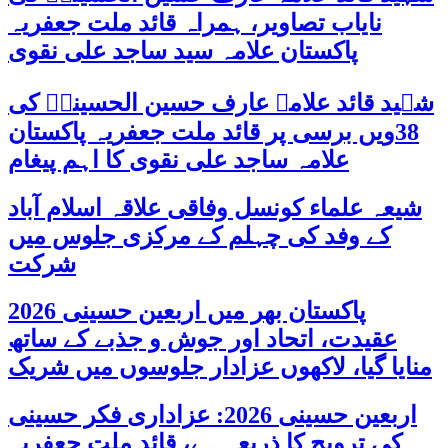
نایاب تصاویر، ہمراہ قائد ملت جعفریہ
پاکستان علامہ سید ساجد علی نقوی
شہید قائد علامہ عارف حسین الحسینیؒ کی
38ویں برسی پر قائد ملت جعفریہ پاکستان
علامہ ساجد علی نقوی کا اہم پیغام
شیعہ علماء کونسل وفاقی علاقہ اسلام آباد
کے وفد کی چہلم کے مرکزی جلوس میں
شرکت
پاکستان بھر میں اربعین حسینی 2026
عقیدت، اتحاد اور جوش و جذبے کے ساتھ
منایا گیا، لاکھوں عزادار جلوسوں میں شریک
اربعین حسینی 2026: عزاداری فکر حسینی
کی ترویج کا ذریعہ ہے، قائد ملت جعفریہ