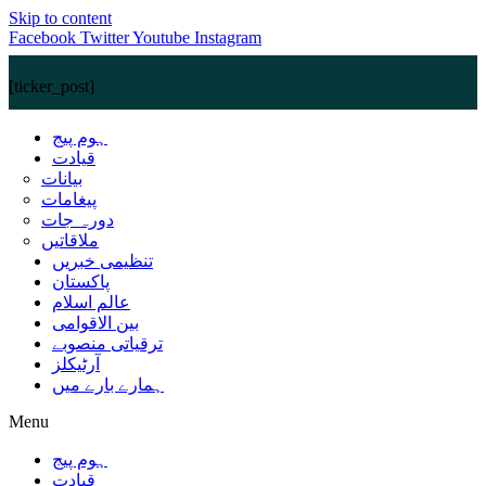
Skip to content
Facebook
Twitter
Youtube
Instagram
[ticker_post]
ہوم پیج
قیادت
بیانات
پیغامات
دورہ جات
ملاقاتیں
تنظیمی خبریں
پاکستان
عالم اسلام
بین الاقوامی
ترقیاتی منصوبے
آرٹیکلز
ہمارے بارے میں
Menu
ہوم پیج
قیادت