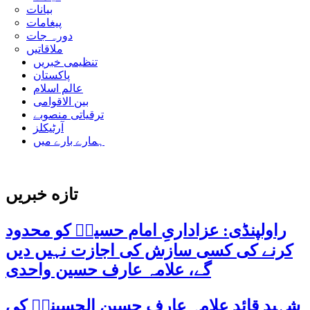
بیانات
پیغامات
دورہ جات
ملاقاتیں
تنظیمی خبریں
پاکستان
عالم اسلام
بین الاقوامی
ترقیاتی منصوبے
آرٹیکلز
ہمارے بارے میں
تازه خبریں
راولپنڈی: عزاداریِ امام حسینؑ کو محدود
کرنے کی کسی سازش کی اجازت نہیں دیں
گے، علامہ عارف حسین واحدی
شہید قائد علامہ عارف حسین الحسینیؒ کی