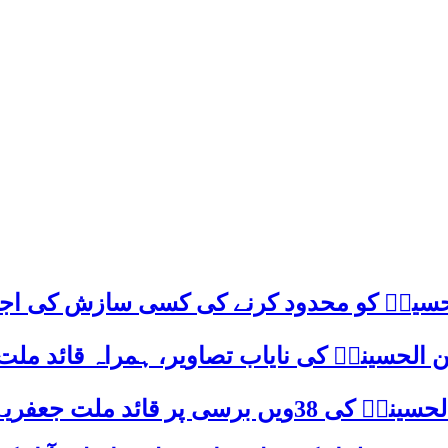
م حسینؑ کو محدود کرنے کی کسی سازش کی اج
 الحسینیؒ کی نایاب تصاویر، ہمراہ قائد ملت
علامہ ساجد علی نقوی کا اہم پیغام