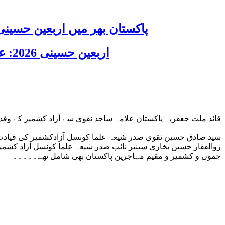
پاکستان بھر میں اربعین حسینی 2026 عقیدت، اتحاد اور جوش و جذبے کے ساتھ منایا گیا، لاکھوں عزادار جلوسوں میں
اربعین حسینی 2026: عزاداری فکر حسینی کی ترویج کا ذریعہ ہے، قائد ملت جعفریہ آیت اللہ سید ساجد علی نقوی
قائد ملت جعفریہ پاکستان علامہ ساجد نقوی سے آزاد کشمیر کے وفد
سید صادق حسین نقوی صدر شیعہ علما کونسل آزادکشمیر کی قیادت می
زوالفقار حسین بخاری سینیر نائب صدر شیعہ علما کونسل آزاد کشم
جموں و کشمیر و مقیم مہاجرین پاکستان بھی شامل تھے۔۔۔۔۔