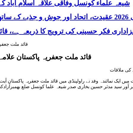
شیعہ علماء کونسل وفاقی علاقہ اسلام آباد
 شریک
قائد ملت جعفریہ پاکستان علامہ
 کی ملاقات
ں ایک نمائندہ وفد نے راولپنڈی میں قائد ملت جعفریہ پاکستان آی
یر آور سید مدثر حسین بخاری صدر شیعہ علما کونسل ضلع بھمبرآزادک