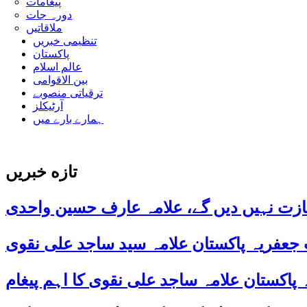
پیغامات
دورہ جات
ملاقاتیں
تنظیمی خبریں
پاکستان
عالم اسلام
بین الاقوامی
ترقیاتی منصوبے
آرٹیکلز
ہمارے بارے میں
تازه خبریں
ازت نہیں دیں گے، علامہ عارف حسین واحدی
 جعفریہ پاکستان علامہ سید ساجد علی نقوی