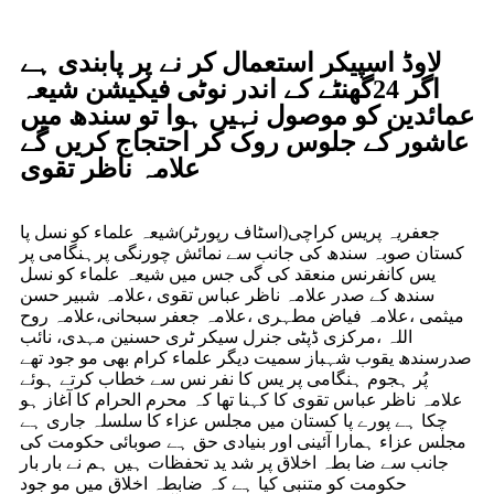
لاوڈ اسپیکر استعمال کر نے پر پابندی ہے
اگر 24گھنٹے کے اندر نوٹی فیکیشن شیعہ
عمائدین کو موصول نہیں ہوا تو سندھ میں
عاشور کے جلوس روک کر احتجاج کریں گے
علامہ ناظر تقوی
جعفریہ پریس کراچی(اسٹاف رپورٹر)شیعہ علماء کو نسل پا
کستان صوبہ سندھ کی جانب سے نمائش چورنگی پرہنگامی پر
یس کانفرنس منعقد کی گی جس میں شیعہ علماء کو نسل
سندھ کے صدر علامہ ناظر عباس تقوی ،علامہ شبیر حسن
میثمی ،علامہ فیاض مطہری ،علامہ جعفر سبحانی،علامہ روح
اللہ ،مرکزی ڈپٹی جنرل سیکر ٹری حسنین مہدی، نائب
صدرسندھ یقوب شہباز سمیت دیگر علماء کرام بھی مو جود تھے
پُر ہجوم ہنگامی پر یس کا نفر نس سے خطاب کرتے ہوئے
علامہ ناظر عباس تقوی کا کہنا تھا کہ محرم الحرام کا آغاز ہو
چکا ہے پورے پا کستان میں مجلس عزاء کا سلسلہ جاری ہے
مجلس عزاء ہمارا آئینی اور بنیادی حق ہے صوبائی حکومت کی
جانب سے ضا بطہ اخلاق پر شد ید تحفظات ہیں ہم نے بار بار
حکومت کو متنبی کیا ہے کہ ضابطہ اخلاق میں مو جود