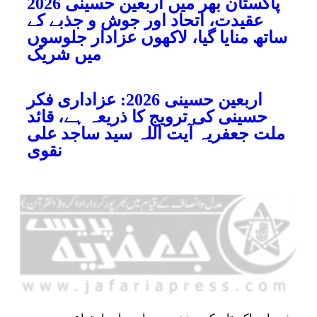
پاکستان بھر میں اربعین حسینی 2026
عقیدت، اتحاد اور جوش و جذبے کے
ساتھ منایا گیا، لاکھوں عزادار جلوسوں
میں شریک
اربعین حسینی 2026: عزاداری فکر
حسینی کی ترویج کا ذریعہ ہے، قائد
ملت جعفریہ آیت اللہ سید ساجد علی
نقوی