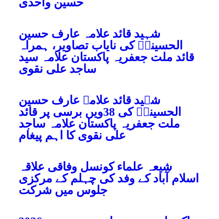
حسین واحدی
شہید قائد علامہ عارف حسین
الحسینیؒ کی نایاب تصاویر، ہمراہ
قائد ملت جعفریہ پاکستان علامہ سید
ساجد علی نقوی
شہید قائد علامہ عارف حسین
الحسینیؒ کی 38ویں برسی پر قائد
ملت جعفریہ پاکستان علامہ ساجد
علی نقوی کا اہم پیغام
شیعہ علماء کونسل وفاقی علاقہ
اسلام آباد کے وفد کی چہلم کے مرکزی
جلوس میں شرکت