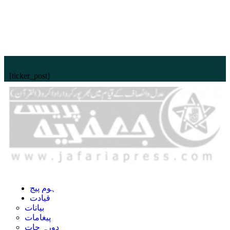
[ticker_post]
ہوم پیج
قیادت
بیانات
پیغامات
دورہ جات