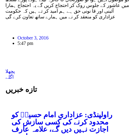
میں عاشور کے جلوس روک کر احتجاج کریں گے یہ احتجاج ہمارا
آئینی اور قا نونی حق ہے ہم امید کر تے ہیں کہ حکومت
عزاداری کو منعقد کر نے میں ہمارے ساتھ تعاون کرے گی
October 3, 2016
5:47 pm
پچھلا
اگلے
تازه خبریں
راولپنڈی: عزاداریِ امام حسینؑ کو
محدود کرنے کی کسی سازش کی
اجازت نہیں دیں گے، علامہ عارف