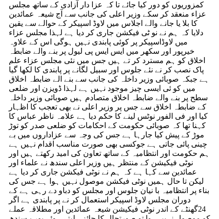
کمزوریوں کو دور کیا جائے تا کہ عزا دار آزادی کے ساتھ مجلس
عزاء منعقد کر سکے وزیر اعلی کی جانب سے آج شیعہ عمائدین
کا بلا یا جانے والے اجلاس میں لاوڈ اسپیکر کے حوالے سے یقین
دلایا کہ ہم نے نو ٹی فیکشن جاری کر دیا ہے لہذا مجلس عزاء
میں لاوڈاسپیکر پر کوئی پابندی نہیں ہوگی اس کے علاوہ
خیرپور اور سکھر میں ایس ایس پی لیول پر بنے والے ضابطہ
اخلاق کو ہم مسترد کر تے ہیں جس میں نئی مجلس عزاء علم
پاک نصب کر نے نئے جلوس اور سبیل لگانے پر پابندی کا لکھا گیا
ہے جبکہ صوبائی وزیر داخلہ کی جانب سے بنے الے ضابطہ اخلاق
میں کو ئی ایسی چیز موجود نہیں ہے لہذا ڈویزن اور ضلعی
سطح پر بنے والے ضابطہ اخلاق متصادم ہیں صوبائی وزیر داخلہ
کے ضابطہ اخلاق سے جس پر وزیر اعلی نے بھی تعجب کا اظہار
کیا اور فی الفور نوٹس لینے کا حکم دیا ہے علامہ ناظر عباس کا
کہنا تھا کہ صوبائی حکومت کے احکامات کو ضلعی صدر کو توڑ
موڑ کے پیش کیا جارہا ہے جس کی وجہ سے عزاداروں میں بے
چینی پائی جاتی ہے جوکسی بھی صورت مناسب اقدام نہیں ہے
ہم حکومت اور انتظامیہ کے ساتھ تعاون کی امید رکھتے ہیں اور
نوٹی فیکیشن کے منتظر ہیں وزیر اعلی سندھ نے علماء اور
عمائدین سے کہا ہے کہ ہم نے نوٹی فیکشن جاری کر دیا ہے
لیکن تا حال ہمیں نوٹی فیکشن موصول نہیں ہوا ہے جس کی
بناء پر انتظامیہ با نیان جلوس اور مجلس کو دباو دے رہی ہے کے
دوران مجلس لاوڈ اسپیکر استعمال کر نے پر پابندی ہے اگر
24گھنٹے کے اندر نوٹی فیکیشن شیعہ عمائدین اور مطلاقہ عملے
کو موصول نہیں ہوا تو صورتحال کا جائزہ لیتے ہوئے پورے سندھ