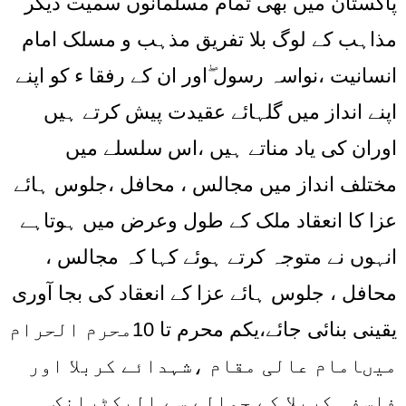
پاکستان میں بھی تمام مسلمانوں سمیت دیگر
مذاہب کے لوگ بلا تفریق مذہب و مسلک امام
انسانیت ،نواسہ رسول ۖاور ان کے رفقا ء کو اپنے
اپنے انداز میں گلہائے عقیدت پیش کرتے ہیں
اوران کی یاد مناتے ہیں ،اس سلسلے میں
مختلف انداز میں مجالس ، محافل ،جلوس ہائے
عزا کا انعقاد ملک کے طول وعرض میں ہوتاہے
انہوں نے متوجہ کرتے ہوئے کہا کہ مجالس ،
محافل ، جلوس ہائے عزا کے انعقاد کی بجا آوری
یقینی بنائی جائے،یکم محرم تا 10محرم الحرام
میںامام عالی مقام ،شہدائے کربلا اور
فلسفہ کربلا کے حوالے سے الیکٹرانک