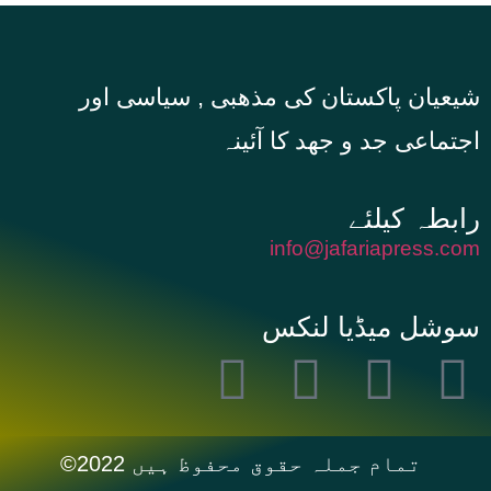
شیعیان پاکستان کی مذهبی , سیاسی اور
اجتماعی جد و جهد کا آئینہ
info@jafariapress.com​
سوشل میڈیا لنکس
©2022 تمام جملہ حقوق محفوظ ہیں