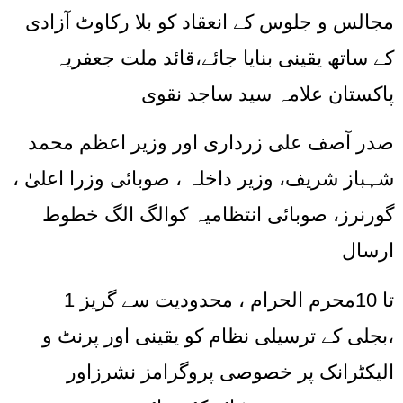
مجالس و جلوس کے انعقاد کو بلا رکاوٹ آزادی
کے ساتھ یقینی بنایا جائے،قائد ملت جعفریہ
پاکستان علامہ سید ساجد نقوی
صدر آصف علی زرداری اور وزیر اعظم محمد
شہباز شریف، وزیر داخلہ ، صوبائی وزرا اعلیٰ ،
گورنرز، صوبائی انتظامیہ کوالگ الگ خطوط
ارسال
1 تا 10محرم الحرام ، محدودیت سے گریز
،بجلی کے ترسیلی نظام کو یقینی اور پرنٹ و
الیکٹرانک پر خصوصی پروگرامز نشرزاور