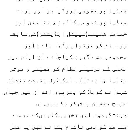
میڈیا پر خصوصی پروگرامز اور پرنٹ
میڈیا پر خصوصی کالمز ، مضامین اور
خصوصی ضمیمے(سپیشل ایڈیشنز)کی سابقہ
روایات کو برقرار رکھا جائے اور
محدودیت سے گریز کیاجائے ان ایام میں
بجلی کے ترسیلی نظام کو یقینی و موثر
بنایا جائے تاکہ ایک طرف عقیدت مندان
شہدائے کربلا کو بھرپور انداز میں جہاں
خراج تحسین پیش کر سکیں وہیں
دہشتگردوں اور تخریب کاروںکے مذموم
مقاصد کو بھی ناکام بنانے میں یہ عمل