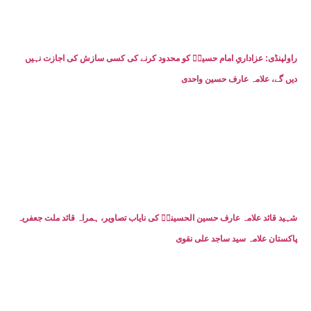
راولپنڈی: عزاداریِ امام حسینؑ کو محدود کرنے کی کسی سازش کی اجازت نہیں
دیں گے، علامہ عارف حسین واحدی
شہید قائد علامہ عارف حسین الحسینیؒ کی نایاب تصاویر، ہمراہ قائد ملت جعفریہ
پاکستان علامہ سید ساجد علی نقوی