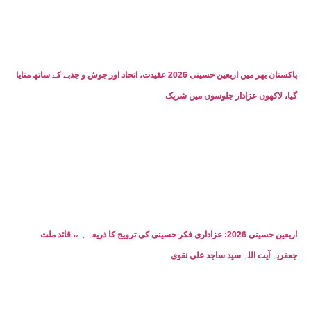
پاکستان بھر میں اربعین حسینی 2026 عقیدت، اتحاد اور جوش و جذبے کے ساتھ منایا
گیا، لاکھوں عزادار جلوسوں میں شریک
اربعین حسینی 2026: عزاداری فکر حسینی کی ترویج کا ذریعہ ہے، قائد ملت
جعفریہ آیت اللہ سید ساجد علی نقوی