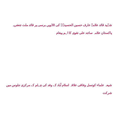
شہید قائد علامہ عارف حسین الحسینیؒ کی 38ویں برسی پر قائد ملت جعفریہ
پاکستان علامہ ساجد علی نقوی کا اہم پیغام
شیعہ علماء کونسل وفاقی علاقہ اسلام آباد کے وفد کی چہلم کے مرکزی جلوس میں
شرکت