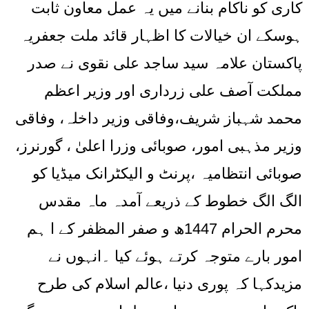
کاری کو ناکام بنانے میں یہ عمل معاون ثابت
ہوسکے ان خیالات کا اظہار قائد ملت جعفریہ
پاکستان علامہ سید ساجد علی نقوی نے صدر
مملکت آصف علی زرداری اور وزیر اعظم
محمد شہباز شریف،وفاقی وزیر داخلہ، وفاقی
وزیر مذہبی امور، صوبائی وزرا اعلیٰ ، گورنرز،
صوبائی انتظامیہ ،پرنٹ و الیکٹرانک میڈیا کو
الگ الگ خطوط کے ذریعے آمدہ ماہ مقدس
محرم الحرام 1447ھ و صفر المظفر کے ا ہم
امور بارے متوجہ کرتے ہوئے کیا ۔انہوں نے
مزیدکہا کہ پوری دنیا ،عالم اسلام کی طرح