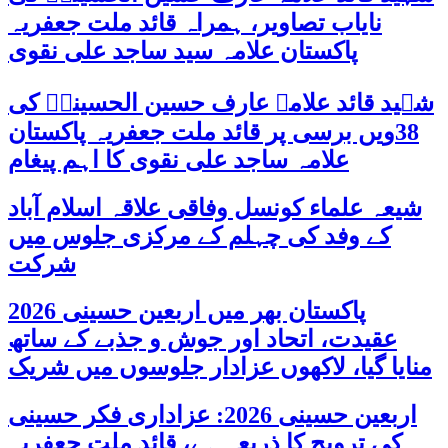
نایاب تصاویر، ہمراہ قائد ملت جعفریہ
پاکستان علامہ سید ساجد علی نقوی
شہید قائد علامہ عارف حسین الحسینیؒ کی
38ویں برسی پر قائد ملت جعفریہ پاکستان
علامہ ساجد علی نقوی کا اہم پیغام
شیعہ علماء کونسل وفاقی علاقہ اسلام آباد
کے وفد کی چہلم کے مرکزی جلوس میں
شرکت
پاکستان بھر میں اربعین حسینی 2026
عقیدت، اتحاد اور جوش و جذبے کے ساتھ
منایا گیا، لاکھوں عزادار جلوسوں میں شریک
اربعین حسینی 2026: عزاداری فکر حسینی
کی ترویج کا ذریعہ ہے، قائد ملت جعفریہ