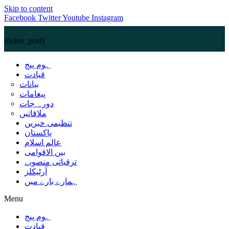
Skip to content
Facebook
Twitter
Youtube
Instagram
[ticker_post]
ہوم پیج
قیادت
بیانات
پیغامات
دورہ جات
ملاقاتیں
تنظیمی خبریں
پاکستان
عالم اسلام
بین الاقوامی
ترقیاتی منصوبے
آرٹیکلز
ہمارے بارے میں
Menu
ہوم پیج
قیادت