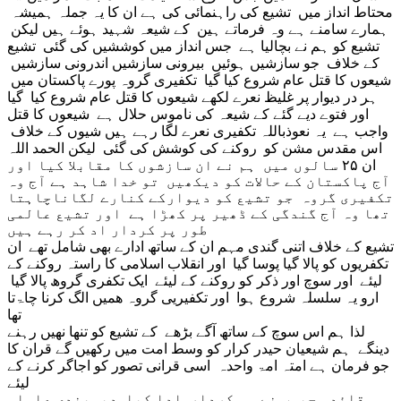
محتاط انداز میں تشیع کی راہنمائی کی ہے ان کا یہ جملہ ہمیشہ
ہمارے سامنے ہے وہ فرماتے ہین کے شیعہ شہید ہوئے ہیں لیکن
تشیع کو ہم نے بچالیا ہے جس انداز میں کوششیں کی گئی تشیع
کے خلاف جو سازشیں ہوئیں بیرونی سازشیں اندرونی سازشیں
شیعوں کا قتل عام شروع کیا گیا تکفیری گروہ پورے پاکستان میں
ہر در دیوار پر غلیظ نعرے لکھے شیعوں کا قتل عام شروع کیا گیا
اور فتوے دیے گئے کے شیعہ کی ناموس حلال ہے شیعوں کا قتل
واجب ہے یہ نعوذباللہ تکفیری نعرے لگا رہے ہیں شیوں کے خلاف
اس مقدس مشن کو روکنے کی کوشش کی گئی لیکن الحمد اللہ
ان ۲۵ سالوں میں ہم نے ان سازشوں کا مقابلا کیا اور
آج پاکستان کے حالات کو دیکھیں تو خدا شاہد ہے آج وہ
تکفیری گروہ جو تشیع کو دیوارکے کنارے لگاناچاہتا
تھا وہ آج گندگی کے ڈھیر پر کھڑا ہے اور تشیع عالمی
طور پر کردار اد کر رہے ہیں
تشیع کے خلاف اتنی گندی مہم ان کے ساتھ ادارے بھی شامل تھے ان
تکفریوں کو پالا گیا پوسا گیا اور انقلاب اسلامی کا راستہ روکنے کے
لیئے اور سوچ اور ذکر کو روکنے کے لیئے ایک تکفری گروھ پالا گیا
ارو یہ سلسلہ شروع ہوا اور تکفیریی گروہ ھمیں الگ کرنا چاۃتا
تھا
لذا ہم اس سوچ کے ساتھ آگے بڑھے کے تشیع کو تنھا نھیں رہنے
دینگے ہم شیعیان حیدر کرار کو وسط امت میں رکھیں گے قران کا
جو فرمان ہے امتہ امۃ واحدہ اسی قرانی تصور کو اجاگر کرنے کے
لیئے
قائد محبوب نے وہ کردار ادا کیا دیوبندی علماء