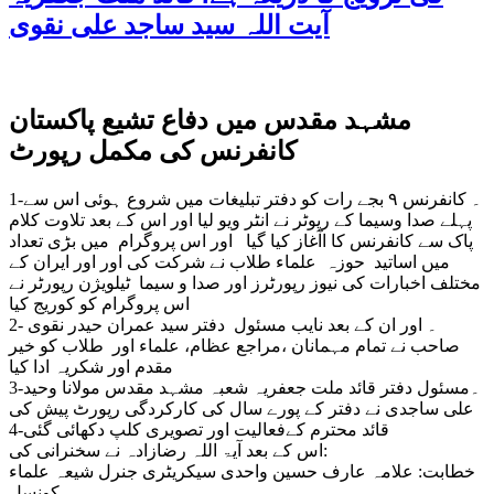
آیت اللہ سید ساجد علی نقوی
مشہد مقدس میں دفاع تشیع پاکستان
کانفرنس کی مکمل رپورٹ
1-۔ کانفرنس ۹ بجے رات کو دفتر تبلیغات میں شروع ہوئی اس سے
پہلے صدا وسیما کے رپوٹر نے انٹر ویو لیا اور اس کے بعد تلاوت کلام
پاک سے کانفرنس کا اآغاز کیا گیا اور اس پروگرام میں بڑی تعداد
میں اساتید حوزہ علماء طلاب نے شرکت کی اور اور ایران کے
مختلف اخبارات کی نیوز رپورٹرز اور صدا و سیما ٹیلویژن رپورٹر نے
اس پروگرام کو کوریج کیا
2- ۔ اور ان کے بعد نایب مسئول دفتر سید عمران حیدر نقوی
صاحب نے تمام مہمانان ،مراجع عظام، علماء اور طلاب کو خیر
مقدم اور شکریہ ادا کیا
3-۔مسئول دفتر قائد ملت جعفریہ شعبہ مشہد مقدس مولانا وحید
علی ساجدی نے دفتر کے پورے سال کی کارکردگی رپورٹ پیش کی
4-قائد محترم کےفعالیت اور تصویری کلپ دکھائی گئی
اس کے بعد آیۃ اللہ رضازادہ نے سخنرانی کی:
خطابت: علامہ عارف حسین واحدی سیکریٹری جنرل شیعہ علماء
کونسل