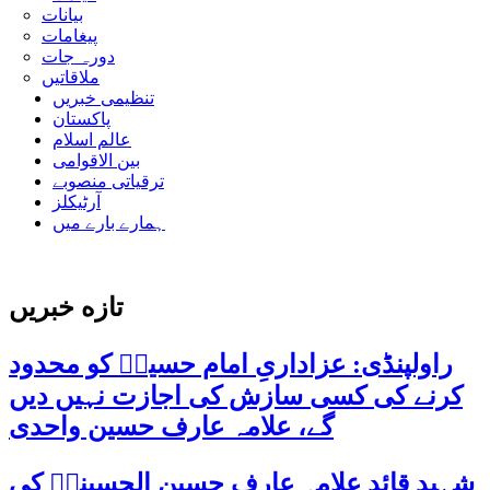
بیانات
پیغامات
دورہ جات
ملاقاتیں
تنظیمی خبریں
پاکستان
عالم اسلام
بین الاقوامی
ترقیاتی منصوبے
آرٹیکلز
ہمارے بارے میں
تازه خبریں
راولپنڈی: عزاداریِ امام حسینؑ کو محدود
کرنے کی کسی سازش کی اجازت نہیں دیں
گے، علامہ عارف حسین واحدی
شہید قائد علامہ عارف حسین الحسینیؒ کی