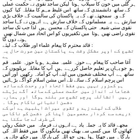
ہر گلی میں خون کا سیلاب ہوتا لیکن ساجد نقوی نے حکمت عملی
کے ساتھ دانشمندی کے ساتھ اس غلیظ مہم کا مقابلہ کیا کیوں
کے وہ سمجھتے تھے کے یہ پاکستان کی سالمیت کے خلاف بڑی
سازش ہے یہ مسلمانوں کے خلاف سازش ہے انہوں نے کہا ساجد
نقوی سنی شیعہ حتی پاکستان کے محسن ہیں لذا جب تک ساجد
نقوی راضی نھیں ہوتا میں تکفیریوں کو اس اتحاد میں شمال نھیں
ہونے دوں گا
قائد محترم کا پیغام علماء اور طلاب کے لیئے :
تشیع کے اوپر مشکل وقت ہے پاکستان مین صورت حال یہ
ہے
آغا صاحب کا پیغام ہے حوزہ علمیہ مشہد ہو یا حوزہ علمیہ قم
ہو جو یہاں پر تعلیم حاصل کررہے ہیں آپ کا مقابلہ بریلویوں کے
ساتھ ہے آپ مختلف شعبوں میں اپنے آپ کو آمادہ رکھیں اور آئیں
اس پرچم اسلام کے سائے تلے اس مشن اسلام کو آگے بڑہائیں
ہم کمزور نہیں ہیں فقط اتحاد اور وحدت کے ساتھ
شجاعانہ انداز میں حکمت عملی کے ساتھ آگے بڑہٹے
رہیں انشاللہ پرچم تشیع سر بلند ہوگا اور ہمارہ
دشمن انتہائی ناکام ہوگا ۔
طلاب کے لیئے زہد و تقوی میراث اہلبیت ہے اس کے
ذریعے سے کردار معصومین اپنا کر دشمن کو ناکامی
کی طرف لے جا سکتا ہے
مجھے قائد کا یہ جملہ یاد ہے انہوں نے فرمایہ میں خشک روٹی
کھائوں گا میں کسی سے بھیک نھیں مانگوں گا میں فقط اللہ کی
بارگا ہ میں جھکا ہوا ہوں جو اللہ کی بارگاہ میں جکھ جائے وہ