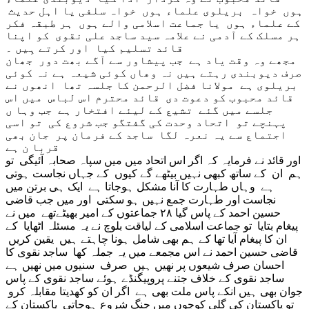
ہوں خواہ بریلوی علماء ہوں خواہ سلفی یا اہل حدیث
کے علماء ہوں یا جماعت اسلامی والے ہوں ہر طبقہ فکر
ہر مسلک کے آدمی نے علامہ سید ساجد علی نقوی کو اپنا
قائد تسلیم کیا اور کرتے ہِیں ۔
مجھے وہ وقت یاد ہے جب پیشاور سے آگے بھت دور جھان
صرف دیوبندی رہتے ہیں نہ وھاں کوئی شیعہ ہے نہ کوئی
بریلوی ہے مولانا فضل الرحمن کا جلسہ تھا انھوں نے
قائد محبوب کو دعوت دی قائد محترم اس لباس میں اس
جلسے میں گئے تشیع کے لیئے افتخار ہے جب وہا ں
پہنچے تو اتحاد وحدت کی گفتگو جب شروع کی تو اسی
اجتماع سے یہ نعرہ لگا ساجد کے فرمان پر جان بھی
قربا ن ہے
اور قائد نے فرمایہ کہ اگر اس اتحاد میں میں سپاہ صحابہ آئیگی تو
ہم ان کے ساتھ کبھی نہیں بیٹھے گے کیوں کے جہاں نجاست ہوتی
ہے وہاں طہارت کا آنا مشکل ہوجاتا ہے ایک ہی برتن میں
نجاست اور طہارت جمع نہیں ہو سکتی اور میں جب قاضی
حسین احمد کے پاس گیا ۲۸ جماعتوں کے امیر بھیٹےتھے میں نے
پیغام بتایا تو جماعت اسلامی کے لیاقت بلوچ نے یہ مسئلہ اٹھایا کے
ان کا پیغام آیا تھا کے ہم بھی شامل ہونا چاہتے ہیں یقین کریں
قاضی حسین احمد نے اس مجمعے میں یہ جملہ کھا ساجد نقوی کا
احسان صرف شیعوں پر نھیں ہیں صرف سنیوں میں نھیں ہے
ساجد نقوی کے خلاف جتنے پروپیگنڈے ہوئے ساجد نقوی کے پاس
جوان بھی ہیں انکے پاس ملت بھی ہے اگر ان کو کھدیتا مقابلہ کرو
تو پاکستان کی گلی کوچوں میں جنگ شروع ہوجاتی پاکستان کے