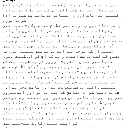
میں سب سے پہلے بزرگان خصوصا استاد بذرگوار آیۃ
اللہ رضا زادہ مد ظلہ العالی کے تشریف لانے پے اور
قیمتی ہدایات اور راہنمائی فرمانے پے شکریہ ادا
کرتا ہوں۔
آپ جس نظام میں رہ رہے ہیں نظام مقدس ولایت فقیہ میں
یقینا سعادت مندی ہے اور جس انداز میں ولی امر
مسلمین اور رہبر معظم انقلاب دنیا اسلام میںبلکہ
مستضعفین جہاں میں جس انداز میں اپنام پیغام حریت
و آزادی کا پیغام پہنچا رہے ہیںاور جس انداز میں
استمرار کا پرچم لہراتے ہوئے میں سمضتا ہوں یہ
تشیع کے لئے باعث افتخار ہے کہ آج کی اس ظلمت بھری
دنیا میں جہاں اکثریت اوروں کی ہے شیعہ بہت کم
تعداد میں دنیا میں موجودہیں لیکن نظام مقدس
اہلبیت کا پرچم تھامے ہوئے حضرت امام رحمۃ اللہ
علیہ نے جو خدمت کی اسلام کی اور جس انداز میں ولی
امر مسلمین اس پرچم کو لئے آگے بڑہ رہے ہیں ہم سب
کیلئے واقعا باعث سعادت ہے اور باعث فخر ہے اور
شاید دنیا کو اس حقائق کا پتا نہ ہو اور اندھیروں
میں ہو۔ چونکہ سامراجی قوتیں اور استعماری قوتیں
ابلیسی طاقتیں اس مقدس عرصے میں روڑے اٹکانے کے
لیئے ہر قسم کے ھت کنڈے استعمال کر رہے ہیں
اور یہاں میں عرض کروں گا سامراجی قوتیں سب سے بڑی
رکاوٹ اپنے استبداداور کبر اور قوت کے لیئے تشیع
کو اپنے لیئے رکاوٹ سمجھتی ہیں