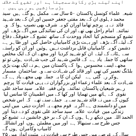
اپنے لیئے بڑی رکاوٹ سمجہتا ہے اور تشیع کے خلاف
بڑی سازشیں ہو رہی ہیں ۔
شیعہ علماء کونسل پاکستان ۵۰ سال سے مکمل ہو گئے ہیں سید
محمد دہلوی ان کے بعد مفتی جعفر حسین اور ان کے بعد شہید
قائد نے یہ پرچم تھاما اوران کو یہ شرف بھی نصیب ہوا کہ وہ
نمائندہ امام راحل بھی تھے اور ان کی نمائندگی میں آگے بڑھے اور
تشیع کو منسجم کیا اتحاد ووحدت کے ساتھ تشیع کے حقوقکے دفاع
کے لیئے آگے بڑھے اور بہت بڑی کامیابیاں حاصل کیں اور ظاہر ہے
دشمن کو یہ کامیابیاں قابل برداشت نہیں ہوئیں اور ان کو راستے
سے ہٹانے کے لیئے ان کو شہید کردیا اور مجھے ان کے ایک مخلص
ساتھی کا جملہ یاد ہے کے قائس شہید کی جب شہادت ہوئی تو تو
مجھے ایسے محسوس ہوا کے پاکستان مین ہم نے ایک بھت بڑی
بلڈنگ تعمیر کی تھی اور قائد کی شہادت سے وہ ساختمان مسمار
ہوکر رہ گئی ہے لیکن ان کا یہ جملہ بھی مجھے یاد ہے کے
شہادت کے بعد علماء زعماء اور بزرگواران نے یہی قیادت کا پرچم
رہبر شیعیان پاکستان نمائندہ ولی فقیہ علامہ سید ساجد علی
نقوی کے ہاتھ میں تھمایا اور کھا کے میں اطمینان کا سانس لیا
کیوں کے میں نے قائد شہید سے یہ جملے سنے تھے کہ اس شخص
میں او دانشمندی ہے اگر یہ قوم مجھے یہ اجازت دیتی میں اپنی
زندگی مین قیادت علامہ سید ساجد علی نقوی کو دے دیتا اور
الحمد اللہ میں دیکھ رہا ہوں کے ان کے بر حق جانشین نے تشیع کو
جس طرح سے سنبھالا ہے اور میں مطمئن ہوں اور انشاللہ
کامیاب وکامران ہوں گے
۲۵ سال کے عرصے میں جس طرح سے قیادت نے مثبت انداز میں