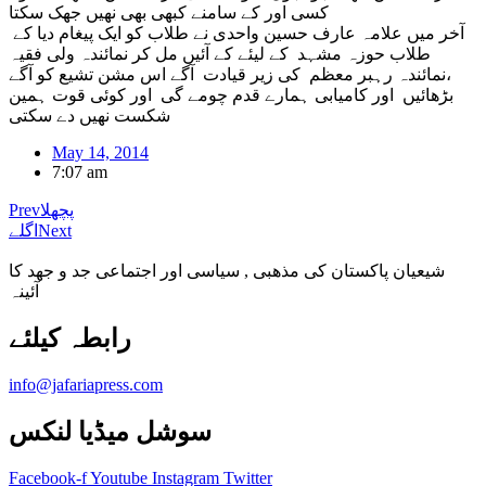
کسی اور کے سامنے کبھی بھی نھیں جھک سکتا
آخر میں علامہ عارف حسین واحدی نے طلاب کو ایک پیغام دیا کے
طلاب حوزہ مشہد کے لیئے کے آئیں مل کر نمائندہ ولی فقیہ
،نمائندہ رہبر معظم کی زیر قیادت آگے اس مشن تشیع کو آگے
بڑھائیں اور کامیابی ہمارے قدم چومے گی اور کوئی قوت ہمین
شکست نھیں دے سکتی
May 14, 2014
7:07 am
پچھلا
Prev
Next
اگلے
شیعیان پاکستان کی مذهبی , سیاسی اور اجتماعی جد و جهد کا
آئینہ
info@jafariapress.com​
سوشل میڈیا لنکس
Facebook-f
Youtube
Instagram
Twitter