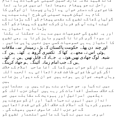
قائد شہید علامہ عارف حسین حسینی کی شہادت پے امام
راحل نے جو پیغام بھیجا تھا اس میں فرمایہ تھا
طاغوتوں کے دستر خواں پے اڑیاں چوسنا ان لوگوں کا
کام ہے لیکن شہید حسینی کی طرح اپنے سینے پے
گولیاں کھاکے تشیع کے مقدس پیغام کو آگے بڑھانے کے
لیئے اپنے آپ کو قربان کرکے تشیع کے پیغام کو آگے
بڑھانا یہ امتیاز ہے
اور یہ تشیع کی خصوصیات میں سے ہے نہ جھکنا نہ بکنا
نہ سودا گری کرنا نا کمپرو مایز کرنا یہ بھی تشیع
کا امتیاز ہے ہی خسوصیات کسی مین نحیں پایی جاتیں ۔
اور چند دن پھلے حکومت پاکستان کے بڑے زمیندار سے ملاقات
ہوئی اس نے مجھے یہ کھا کہ تکفیری گروھ یہ کھتے ہین کے
شیعہ لوگ جھادی نھیں ھوتے یہ جہاد کے قایل نھیں ہیں یہ کھتے
ہیں کے جب امام زمانہ آئینگے ہم جھاد کرینگے
میں نے ان کو جواب میں کھا کہ آغا صاحب اسلام کے خلاف
اگر کوئی طاغوتی طاقت قدم اٹھااتی ہے الحمد اللہ
وہاں شیعہ جوان ہی ہوتے ہیں جو ان کے دیوار بن جاتے
ہیں
میں نے کہا وہ جو جہادی بنے ہوئے ہیں وہ مسلمانوں
کے خلاف مسلسل اقدامات کر رہے ہیں لیکن حزب اللہ کو
دیکھیں اسرائیل اور یہودیت کے مقابلے میں جس
انداز میں انہوں نے جہاد کیا اور ان کو سوچنے پر
مجبور کردیا کے اسلام کے خلاف اگر کوئی قدم اٹھائیں
گے تو حزب اللہ خاموش نھیں بھیٹے گی ۔
اس وجہ سے میں نے کہا کے عالمی استعمار تشیع کو