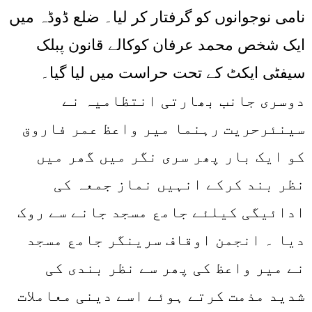
نامی نوجوانوں کو گرفتار کر لیا۔ ضلع ڈوڈہ میں
ایک شخص محمد عرفان کوکالے قانون پبلک
سیفٹی ایکٹ کے تحت حراست میں لیا گیا۔
دوسری جانب بھارتی انتظامیہ نے
سینئرحریت رہنما میر واعظ عمر فاروق
کو ایک بار پھر سری نگر میں گھر میں
نظر بند کرکے انہیں نماز جمعہ کی
ادائیگی کیلئے جامع مسجد جانے سے روک
دیا ۔ انجمن اوقاف سرینگر جامع مسجد
نے میر واعظ کی پھر سے نظر بندی کی
شدید مذمت کرتے ہوئے اسے دینی معاملات