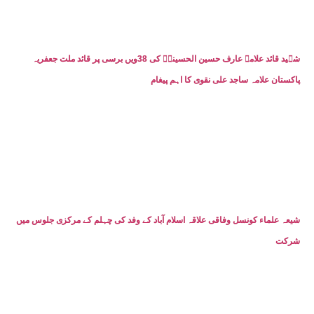
شہید قائد علامہ عارف حسین الحسینیؒ کی 38ویں برسی پر قائد ملت جعفریہ
پاکستان علامہ ساجد علی نقوی کا اہم پیغام
شیعہ علماء کونسل وفاقی علاقہ اسلام آباد کے وفد کی چہلم کے مرکزی جلوس میں
شرکت