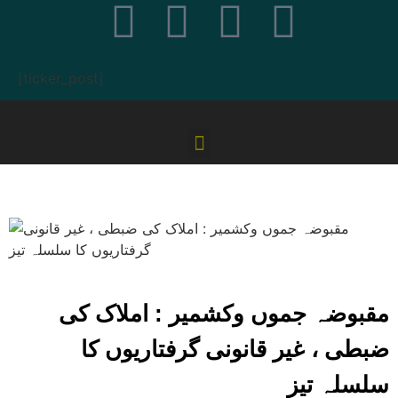
[ticker_post]
مقبوضہ جموں وکشمیر : املاک کی
ضبطی ، غیر قانونی گرفتاریوں کا
سلسلہ تیز