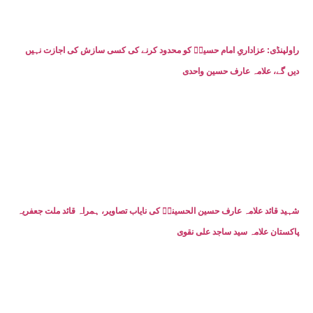
راولپنڈی: عزاداریِ امام حسینؑ کو محدود کرنے کی کسی سازش کی اجازت نہیں
دیں گے، علامہ عارف حسین واحدی
شہید قائد علامہ عارف حسین الحسینیؒ کی نایاب تصاویر، ہمراہ قائد ملت جعفریہ
پاکستان علامہ سید ساجد علی نقوی