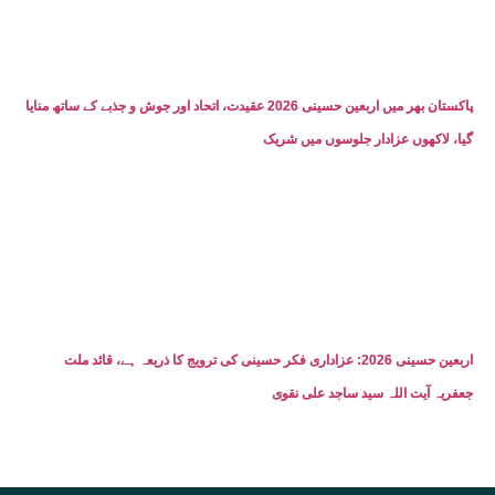
پاکستان بھر میں اربعین حسینی 2026 عقیدت، اتحاد اور جوش و جذبے کے ساتھ منایا
گیا، لاکھوں عزادار جلوسوں میں شریک
اربعین حسینی 2026: عزاداری فکر حسینی کی ترویج کا ذریعہ ہے، قائد ملت
جعفریہ آیت اللہ سید ساجد علی نقوی