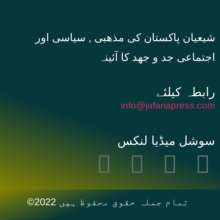
شیعیان پاکستان کی مذهبی , سیاسی اور
اجتماعی جد و جهد کا آئینہ
info@jafariapress.com​
سوشل میڈیا لنکس
©2022 تمام جملہ حقوق محفوظ ہیں