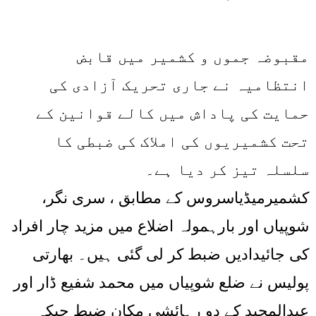
مقبوضہ جموں و کشمیر میں قابض
انتظامیہ نے جاری تحریک آزادی کی
حمایت کی پاداش میں کالے قوانین کے
تحت کشمیریوں کی املاک کی ضبطی کا
سلسلہ تیز کر دیا ہے۔
کشمیرمیڈیاسروس کے مطابق ، سری نگر،
شوپیاں اور بارہمولہ اضلاع میں مزید چار افراد
کی جائیدادیں ضبط کر لی گئی ہیں۔ بھارتی
پولیس نے ضلع شوپیاں میں محمد شفیع ڈار اور
عبدالمجید کے دو رہائشی مکان ضبط جبکہ