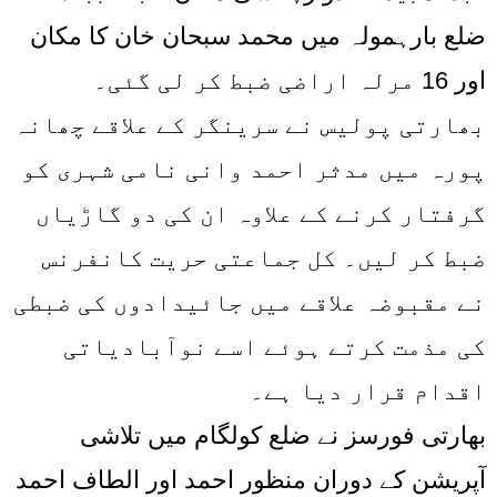
ضلع بارہمولہ میں محمد سبحان خان کا مکان
اور 16 مرلہ اراضی ضبط کر لی گئی۔
بھارتی پولیس نے سرینگر کے علاقے چھانہ
پورہ میں مدثر احمد وانی نامی شہری کو
گرفتار کرنے کے علاوہ ان کی دو گاڑیاں
ضبط کر لیں۔ کل جماعتی حریت کانفرنس
نے مقبوضہ علاقے میں جائیدادوں کی ضبطی
کی مذمت کرتے ہوئے اسے نوآبادیاتی
اقدام قرار دیا ہے۔
بھارتی فورسز نے ضلع کولگام میں تلاشی
آپریشن کے دوران منظور احمد اور الطاف احمد