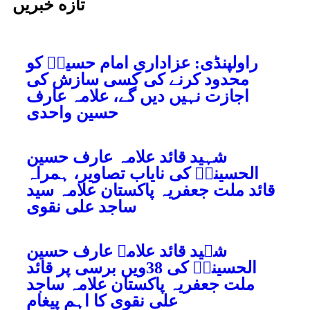
تازه خبریں
راولپنڈی: عزاداریِ امام حسینؑ کو
محدود کرنے کی کسی سازش کی
اجازت نہیں دیں گے، علامہ عارف
حسین واحدی
شہید قائد علامہ عارف حسین
الحسینیؒ کی نایاب تصاویر، ہمراہ
قائد ملت جعفریہ پاکستان علامہ سید
ساجد علی نقوی
شہید قائد علامہ عارف حسین
الحسینیؒ کی 38ویں برسی پر قائد
ملت جعفریہ پاکستان علامہ ساجد
علی نقوی کا اہم پیغام