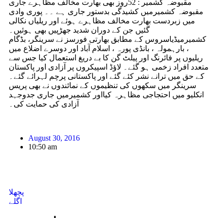
مقبوضہ کشمیر : 52روز بھی بھارت مخالف مظاہرے جاری
مقبوضہ کشمیرمیں کشیدگی بدستور جاری ہے ۔۔ پوری وادی
میں زبردست بھارت مخالف مظاہرے ہوئے اور ریلیاں نکالی
گئیں جن کے دوران شدید جھڑپیں بھی ہوئیں۔
کشمیرمیڈیاسروس کے مطابق بھارتی فورسز نے سرینگر، بڈگام
، بارہمولہ ، بانڈی پورہ ، اسلام آباد اور دوسرے اضلاع میں
ریلیوں پر فائرنگ اور پیلٹ گن کا بے دریغ استعمال کیا جس سے
متعدد افراد زخمی ہو گئے۔ لاؤڈ اسپیکروں پر آزادی اور پاکستان
کے حق میں ترانے نشر کئے گئے اور پاکستانی پرچم لہرائے گئے۔
سرینگر میں سکھوں کی تنظیموں کے نمائندوں نے بھی پریس
انکلیو میں احتجاجی مظاہرہ کیااور کشمیرمیں جاری جدوجہد
آزادی کی حمایت کی۔
August 30, 2016
10:50 am
پچھلا
اگلے