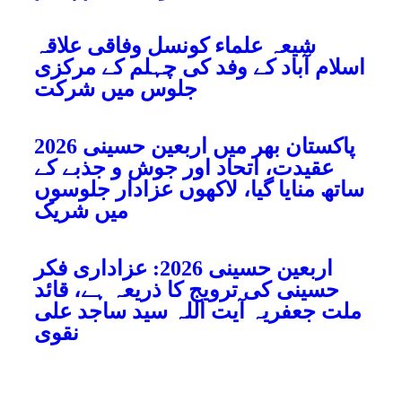
شیعہ علماء کونسل وفاقی علاقہ
اسلام آباد کے وفد کی چہلم کے مرکزی
جلوس میں شرکت
پاکستان بھر میں اربعین حسینی 2026
عقیدت، اتحاد اور جوش و جذبے کے
ساتھ منایا گیا، لاکھوں عزادار جلوسوں
میں شریک
اربعین حسینی 2026: عزاداری فکر
حسینی کی ترویج کا ذریعہ ہے، قائد
ملت جعفریہ آیت اللہ سید ساجد علی
نقوی