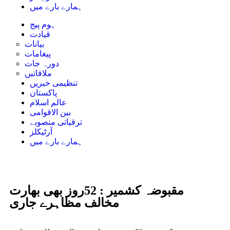
ہمارے بارے میں
ہوم پیج
قیادت
بیانات
پیغامات
دورہ جات
ملاقاتیں
تنظیمی خبریں
پاکستان
عالم اسلام
بین الاقوامی
ترقیاتی منصوبے
آرٹیکلز
ہمارے بارے میں
مقبوضہ کشمیر : 52روز بھی بھارت
مخالف مظاہرے جاری