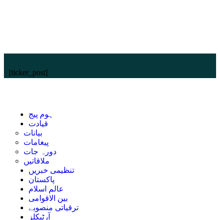
[ticker_post]
ہوم پیج
قیادت
بیانات
پیغامات
دورہ جات
ملاقاتیں
تنظیمی خبریں
پاکستان
عالم اسلام
بین الاقوامی
ترقیاتی منصوبے
آرٹیکلز