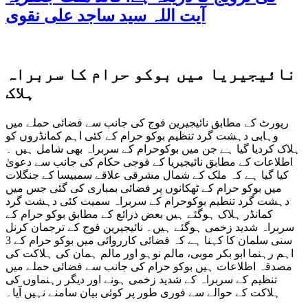
آیت اللہ سید ساجد علی نقوی
نائیجیریا میں بوکو حرام کا سربراہ
ہلاک
رپورٹ کے مطابق نائیجیرین فوج کی جانب سے فضائی حملے میں
وہابی دہشت گرد تنظیم بوکو حرام کے کئی اہم کمانڈروں کو
ہلاک کردیا گیا ہے جن میں بوکوحرام کے سربراہ بھی شامل ہیں ۔
اطلاعات کے مطابق نائیجیریا کے فوجی حکام کی جانب سے دعویٰ
کیا گیا ہے کہ ملک کے شمال مشرقی علاقے سمبیسا کے جنگلات
میں بوکو حرام کے ٹھکانوں پر فضائی بمباری کی گئی جس میں
دہشت گرد تنطیم بوکوحرام کے سربراہ سمیت کئی دہشت گرد
کمانڈر ہلاک ہوگئے ہیں بعض ذرائع کے مطابق بوکو حرام کے
سربراہ شدید زخمی ہوگئے ہیں۔ نائیجیرین فوج کے ترجمان کرنل
سنی سلمان کا کہنا ہے کہ فضائی کارروائی میں بوکو حرام کے 3
اہم رہنما ابو بکر موبی، مالم نوہو اور مالم ہمان کی ہلاکت کی
مصدقہ اطلاعات ہیں بوکو حرام کی جانب سے فضائی حملے میں
تنظیم کے سربراہ کے شدید زخمی ہونے اور دیگر رہنماوں کی
ہلاکت کے حوالے سے فوری طور پر کوئی بیان سامنے نہیں آیا۔