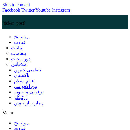
Skip to content
Facebook
Twitter
Youtube
Instagram
[ticker_post]
ہوم پیج
قیادت
بیانات
پیغامات
دورہ جات
ملاقاتیں
تنظیمی خبریں
پاکستان
عالم اسلام
بین الاقوامی
ترقیاتی منصوبے
آرٹیکلز
ہمارے بارے میں
Menu
ہوم پیج
قیادت