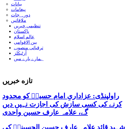
بیانات
پیغامات
دورہ جات
ملاقاتیں
تنظیمی خبریں
پاکستان
عالم اسلام
بین الاقوامی
ترقیاتی منصوبے
آرٹیکلز
ہمارے بارے میں
تازه خبریں
راولپنڈی: عزاداریِ امام حسینؑ کو محدود
کرنے کی کسی سازش کی اجازت نہیں دیں
گے، علامہ عارف حسین واحدی
شہید قائد علامہ عارف حسین الحسینیؒ کی