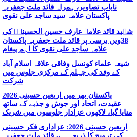
نایاب تصاویر، ہمراہ قائد ملت جعفریہ
پاکستان علامہ سید ساجد علی نقوی
شہید قائد علامہ عارف حسین الحسینیؒ کی
38ویں برسی پر قائد ملت جعفریہ پاکستان
علامہ ساجد علی نقوی کا اہم پیغام
شیعہ علماء کونسل وفاقی علاقہ اسلام آباد
کے وفد کی چہلم کے مرکزی جلوس میں
شرکت
پاکستان بھر میں اربعین حسینی 2026
عقیدت، اتحاد اور جوش و جذبے کے ساتھ
منایا گیا، لاکھوں عزادار جلوسوں میں شریک
اربعین حسینی 2026: عزاداری فکر حسینی
کی ترویج کا ذریعہ ہے، قائد ملت جعفریہ