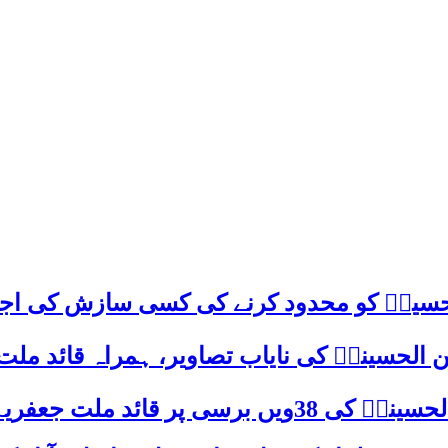
م حسینؑ کو محدود کرنے کی کسی سازش کی اج
 الحسینیؒ کی نایاب تصاویر، ہمراہ قائد ملت
علامہ ساجد علی نقوی کا اہم پیغام