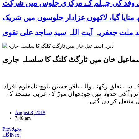
 کے وفد کی چہلم کے مرکزی جلوس میں شرکت
ماعیل خان میں ٹارگٹ کلنگ کا سلسلہ جاری
 ایک اور واقع, ببر پکہ سے تعلق رکھنے والے باقر حسین بلوچ نامعلوم افراد
ہ پروآ کی حدود میں چودھوان موڑ کے عربی مسجد کے
 منتقل کر دی گئی,
August 8, 2018
7:48 am
پچھلا
Prev
Next
اگلے