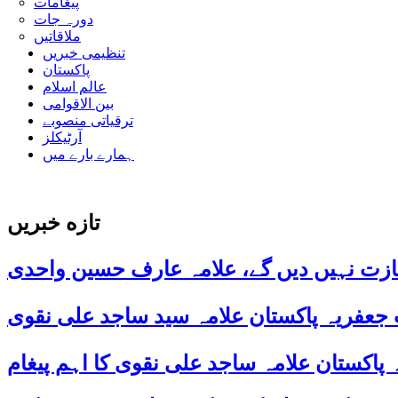
پیغامات
دورہ جات
ملاقاتیں
تنظیمی خبریں
پاکستان
عالم اسلام
بین الاقوامی
ترقیاتی منصوبے
آرٹیکلز
ہمارے بارے میں
تازه خبریں
ازت نہیں دیں گے، علامہ عارف حسین واحدی
 جعفریہ پاکستان علامہ سید ساجد علی نقوی