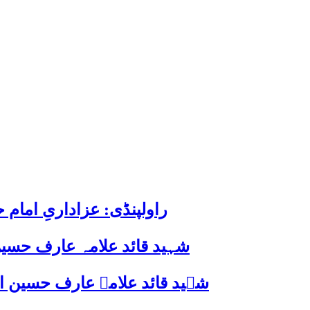
راولپنڈی: عزاداریِ اما
شہید قائد علامہ عارف حسین
شہید قائد علامہ عارف حسین الحسینیؒ کی 38ویں برسی پر قائد ملت جعفریہ پاکستان 