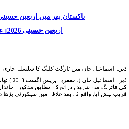
پاکستان بھر میں اربعین حسینی 2026 عقیدت، اتحاد اور جوش و جذبے کے ساتھ منایا گیا، لاکھوں عزادار جلوسوں میں
اربعین حسینی 2026: عزاداری فکر حسینی کی ترویج کا ذریعہ ہے، قائد ملت جعفریہ آیت اللہ سید ساجد علی نقوی
ڈیرہ اسماعیل خان میں ٹارگٹ کلنگ کا سلسلہ جاری
ڈیرہ اسم
کی فائرنگ سے شہید , ذرائع کے مطابق مذکورہ خاندان 
قریب پیش آیا, واقع کے بعد علاقہ میں سیکورٹی بڑھا 