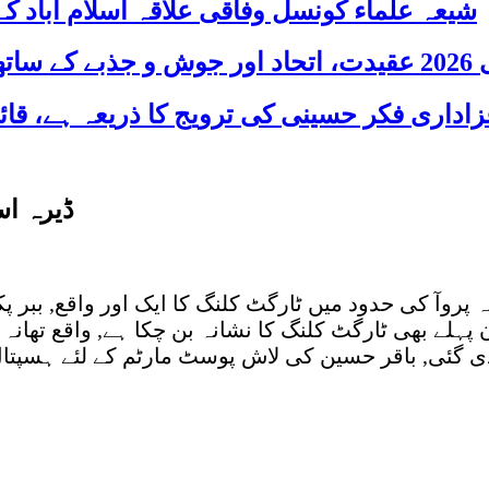
شیعہ علماء کونسل وفاقی علاقہ اسلام آباد
 شریک
ڈیرہ اس
اعیل خان (. جعفریہ پریس اگست 2018 ) تھانہ پروآ کی حدود میں ٹارگٹ کلنگ کا
پہلے بھی ٹارگٹ کلنگ کا نشانہ بن چکا ہے, واقع تھان
دی گئی, باقر حسین کی لاش پوسٹ مارٹم کے لئے ہسپتال