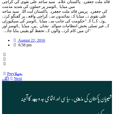
قائد ملت جعفریہ پاکستان علامہ سید ساجد علی نقوی کی کراچی
میں میڈیا ہائوسز پر حملوں کی شدید مذمت
کی جعفریہ پریس قائد ملت جعفریہ پاکستان آیت اللہ سید ساجد
علی نقوی نے میڈیا کے نمائندوں سے کراچی واقعے پر گفتگو کرتے
ہوئے کہا کہ”حکومت کی جانب سے میڈیا ہائوسز کی سیکیورٹی
کے غیر تسلی بخش انتظامات سوالیہ نشان ہیں، میڈیا ہائوسز اور
ان میں کام کرنے والوں کے تحفظ کو یقینی بنایا جائے۔‘‘
August 22, 2016
6:58 pm
پچھلا
Prev
Next
اگلے
شیعیان پاکستان کی مذهبی , سیاسی اور اجتماعی جد و جهد کا آئینہ