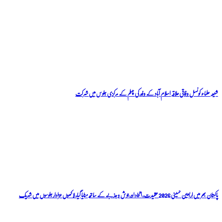
شیعہ علماء کونسل وفاقی علاقہ اسلام آباد کے وفد کی چہلم کے مرکزی جلوس میں شرکت
پاکستان بھر میں اربعین حسینی 2026 عقیدت، اتحاد اور جوش و جذبے کے ساتھ منایا گیا، لاکھوں عزادار جلوسوں میں شریک