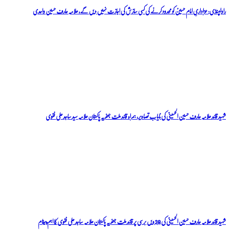
راولپنڈی: عزاداریِ امام حسینؑ کو محدود کرنے کی کسی سازش کی اجازت نہیں دیں گے، علامہ عارف حسین واحدی
شہید قائد علامہ عارف حسین الحسینیؒ کی نایاب تصاویر، ہمراہ قائد ملت جعفریہ پاکستان علامہ سید ساجد علی نقوی
شہید قائد علامہ عارف حسین الحسینیؒ کی 38ویں برسی پر قائد ملت جعفریہ پاکستان علامہ ساجد علی نقوی کا اہم پیغام