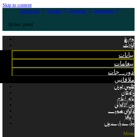
Skip to content
Facebook
Twitter
Youtube
Instagram
[ticker_post]
ہوم پیج
قیادت
بیانات
پیغامات
دورہ جات
ملاقاتیں
تنظیمی خبریں
پاکستان
عالم اسلام
بین الاقوامی
ترقیاتی منصوبے
آرٹیکلز
ہمارے بارے میں
Menu