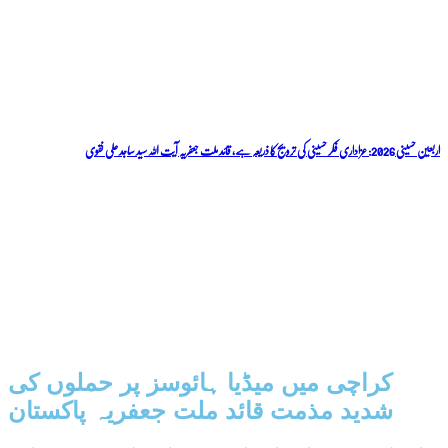
اربعین حسینی 2026: عزاداری فکر حسینی کی ترویج کا ذریعہ ہے، قائد ملت جعفریہ آیت اللہ سید ساجد علی نقوی
کراچی میں میڈیا ہائوسز پر حملوں کی
شدید مذمت قائد ملت جعفریہ پاکستان