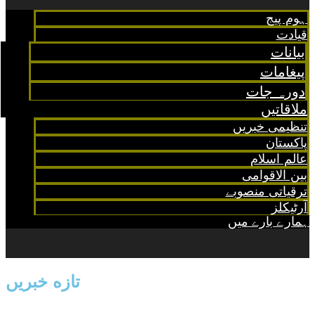
ہوم پیج
قیادت
بیانات
پیغامات
دورہ جات
ملاقاتیں
تنظیمی خبریں
پاکستان
عالم اسلام
بین الاقوامی
ترقیاتی منصوبے
آرٹیکلز
ہمارے بارے میں
تازه خبریں