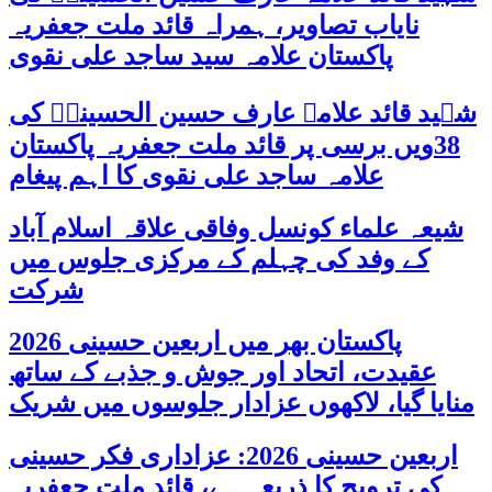
نایاب تصاویر، ہمراہ قائد ملت جعفریہ
پاکستان علامہ سید ساجد علی نقوی
شہید قائد علامہ عارف حسین الحسینیؒ کی
38ویں برسی پر قائد ملت جعفریہ پاکستان
علامہ ساجد علی نقوی کا اہم پیغام
شیعہ علماء کونسل وفاقی علاقہ اسلام آباد
کے وفد کی چہلم کے مرکزی جلوس میں
شرکت
پاکستان بھر میں اربعین حسینی 2026
عقیدت، اتحاد اور جوش و جذبے کے ساتھ
منایا گیا، لاکھوں عزادار جلوسوں میں شریک
اربعین حسینی 2026: عزاداری فکر حسینی
کی ترویج کا ذریعہ ہے، قائد ملت جعفریہ