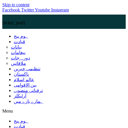
Skip to content
Facebook
Twitter
Youtube
Instagram
[ticker_post]
ہوم پیج
قیادت
بیانات
پیغامات
دورہ جات
ملاقاتیں
تنظیمی خبریں
پاکستان
عالم اسلام
بین الاقوامی
ترقیاتی منصوبے
آرٹیکلز
ہمارے بارے میں
Menu
ہوم پیج
قیادت