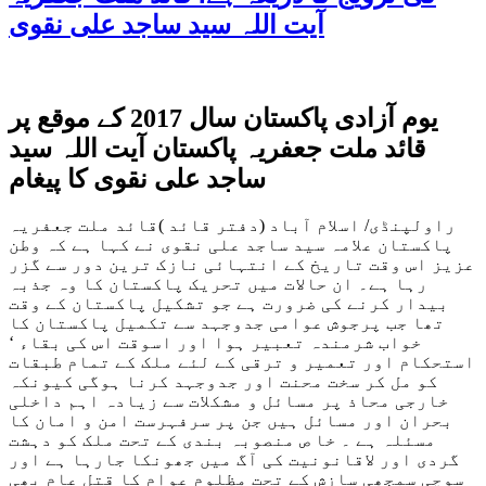
آیت اللہ سید ساجد علی نقوی
یوم آزادی پاکستان سال 2017 کے موقع پر
قائد ملت جعفریہ پاکستان آیت اللہ سید
ساجد علی نقوی کا پیغام
راولپنڈی/ اسلام آباد (دفتر قائد )قائد ملت جعفریہ
پاکستان علامہ سید ساجد علی نقوی نے کہا ہے کہ وطن
عزیز اس وقت تاریخ کے انتہائی نازک ترین دور سے گزر
رہا ہے۔ ان حالات میں تحریک پاکستان کا وہ جذبہ
بیدار کرنے کی ضرورت ہے جو تشکیل پاکستان کے وقت
تھا جب پرجوش عوامی جدوجہد سے تکمیل پاکستان کا
خواب شرمندہ تعبیر ہوا اور اسوقت اس کی بقاء ‘
استحکام اور تعمیر و ترقی کے لئے ملک کے تمام طبقات
کو مل کر سخت محنت اور جدوجہد کرنا ہوگی کیونکہ
خارجی محاذ پر مسائل و مشکلات سے زیادہ اہم داخلی
بحران اور مسائل ہیں جن پر سرفہرست امن و امان کا
مسئلہ ہے ۔ خا ص منصوبہ بندی کے تحت ملک کو دہشت
گردی اور لاقانونیت کی آگ میں جھونکا جارہا ہے اور
سوچی سمجھی سازش کے تحت مظلوم عوام کا قتل عام بھی