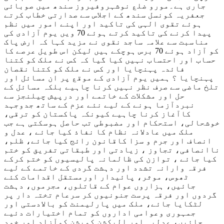
جاری ہے۔مورو ضلع نوشہروفیروز سندھ میں صوبائی
جعفریہ کونسل سندھ کے اجلاس سے صدارتی خطاب کرتے
ہوئے تقوی الہی کی تاکید اور اپنے امور میں نظم
پیدا کرنے کی تاکید کرتے ہوئے 70 ویں یوم آزادی کی
مناسبت سے علامہ ساجد نقوی نے مزید کہا کہ ارض پاک
کو آزاد ہوئے 70 برس ہوچکے ہیں لیکن اس طویل عرصے کا
حساب اور احتساب نہیں کیا گیا کہ کس نے ملک کو کتنا
فائدہ پہنچایا اور کس نے ملک کو کتنا نقصان
پہنچایا ؟ ہمیں یوم آزادی کے موقع پر ان مسائل اور
تلخ ماضی سے صرف نظر نہیں کرنا چاہیے بلکہ مسائل کے
حل اور مشکلات کے خاتمے اور درپیش چیلنجز سے
نبردآزما ہونے کے لیے نئے عزم کے ساتھ جدوجہد
کاآغاز کرنا چاہیے کیونکہ پاکستان کو ترقی،
خوشحالی، استحکام اور مضبوطی تب حاصل ہوسکتی ہے جب
ملک میں عادلانہ نظام کا نفاذ کیا جائے ، عدل و
انصاف اور جرم و سزا کاقانون رائج کیا جائے، ظلم،
ناانصافی، تجاوز ، زیادتی اور طبقاتی تفریق کو ختم
کیا جائے ، توازن کی ظالمانہ پالیسیوں کو ختم کرکے
فرقہ وارانہ تشدد اور دہشت گردی کے خاتمے کے لیے
ٹھوس، موثر، پائیدار اورمستقل اقدامات کئے
جائیں، ہزاروں عوام کے قاتلوں، مجرموں، دہشت
گردوں اور فرقہ پرست جنونیوں کر سرعام تختہ دار پر
لٹکایا جائے، ملک میں پارلیمنٹ کو بالادستی اور
جمہوری وعوامی اداروں کو تمام اختیارات دئیے
جائیں، عدلیہ اور الیکشن کمیشن کوآزاد اور خود