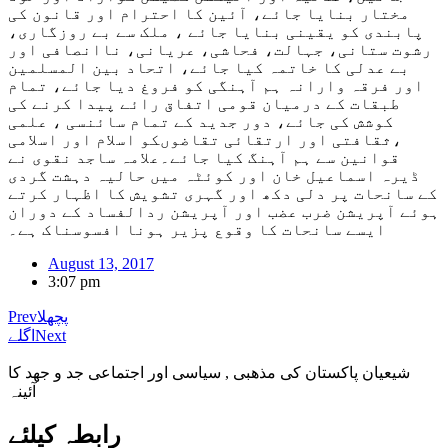
مختار بنایا جائے، آئین کا احترام اور قانون کی
پابندی کو یقینی بنایا جائے ، ملک سے بے روزگاری،
رشوت ستانی، جہالت، فحاشی، عریانی، ناانصافی اور
بے عدلی کا خاتمہ کیا جائے، اتحاد بین المسلمین
اور فرقہ وارانہ ہم آہنگی کو فروغ دیا جائے، تمام
طبقات کے درمیان قومی اتفاق رائے پیدا کرنے کی
کوشش کی جائے، دور جدید کے تمام سائنسی ، علمی
،ثقافتی اور ارتقائی تقاضوںکو اسلام اور اسلامی
قوانین سے ہم آہنگ کیا جائے۔علامہ ساجد نقوی نے
ڈیرہ اسماعیل خان اور کوئٹہ میں حالیہ دہشت گردی
کے سانحات پر دلی دکھ اور گہری تشویش کا اظہار کرتے
ہوئے آپریشن ضرب عضب اور آپریشن ردالفساد کے دوران
ایسے سانحات کا وقوع پزیر ہونا افسوسناک ہے۔
August 13, 2017
3:07 pm
پچھلا
Prev
Next
اگلے
شیعیان پاکستان کی مذهبی , سیاسی اور اجتماعی جد و جهد کا
آئینہ