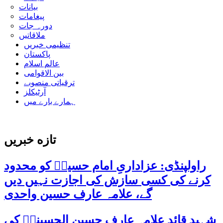
بیانات
پیغامات
دورہ جات
ملاقاتیں
تنظیمی خبریں
پاکستان
عالم اسلام
بین الاقوامی
ترقیاتی منصوبے
آرٹیکلز
ہمارے بارے میں
تازه خبریں
راولپنڈی: عزاداریِ امام حسینؑ کو محدود
کرنے کی کسی سازش کی اجازت نہیں دیں
گے، علامہ عارف حسین واحدی
شہید قائد علامہ عارف حسین الحسینیؒ کی