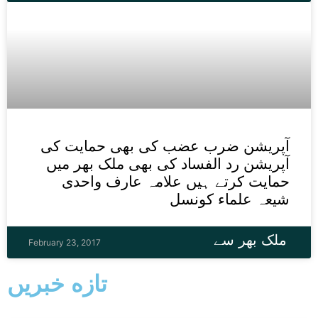
آپریشن ضرب عضب کی بھی حمایت کی
آپریشن رد الفساد کی بھی ملک بھر میں
حمایت کرتے ہیں علامہ عارف واحدی
شیعہ علماء کونسل
ملک بھر سے
February 23, 2017
تازه خبریں