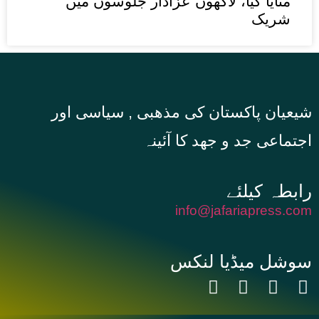
منایا گیا، لاکھوں عزادار جلوسوں میں
شریک
شیعیان پاکستان کی مذهبی , سیاسی اور
اجتماعی جد و جهد کا آئینہ
info@jafariapress.com​
سوشل میڈیا لنکس