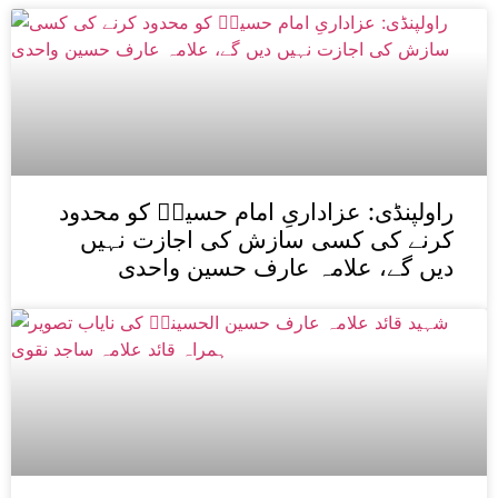
راولپنڈی: عزاداریِ امام حسینؑ کو محدود
کرنے کی کسی سازش کی اجازت نہیں
دیں گے، علامہ عارف حسین واحدی