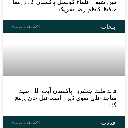
میں شیعہ علماء کونسل پاکستان کے رہنما
حافظ کاظم رضا شریک
پنجاب
February 23, 2017
قائد ملت جعفریہ پاکستان آیت اللہ سید
ساجد علی نقوی ڈیرہ اسماعیل خان پہنچ
گئے
قیادت
February 23, 2017