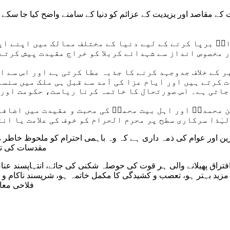
یت کے مقاصد اور یزیدیت کے عزائم کو دنیا کے سامنے واضح کیا جا س
اءؑ برپا کرنے کے لیے دنیا کے مختلف ممالک میں اپنے ا
 مخصوص انداز سے شہدائے کربلا کو خراج عقیدت پیش کرتے 
 کے خلاف جدوجہد کرنے کا جذبہ عطا کرتی ہے اور اس سے ان
 کرتے ہیں اور ایام عزا کی آمد سے قبل ہی ملک میں سنسن
جاتی ہے۔ اس صورتحال کا خاتمہ کرنا ریاست، حکومت اور 
 محمدیؐ اور اہل بیت محمدؐ کی محبت و عقیدت میں اضافے 
ہٰذا سرکاری سطح پر محرم الحرام کو خوف کی علامت یا ان
کرین اور عوام کی ذمہ داری ہے کہ وہ باہمی احترام کو ملحوظ خاطر
مقدسات کی توہ
افتراق پھیلانے والی ہر قوت کی حوصلہ شکنی کی جائے، انتہاپسند عنا
مزید بہتر ہو، تعصب و کشیدگی کا مکمل خاتمہ ہو، شرپسند ناکام و 
فلاحی معا