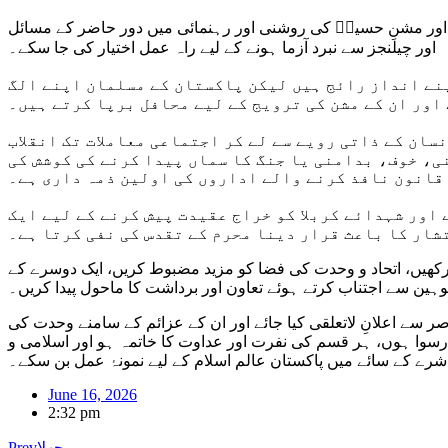
کے اور مشنِ حسینؑ کی روشنی اور رہنمائی میں دور حاضر کے مسائل
اور چیلنجز سے نبرد آزما ہونے کے لیے راہ عمل اختیار کی جا سکے۔
پنے انداز رائج ہیں لیکن پاکستان کے مسلمان اپنے الگ
اور ان کے مشن کی ترویج کے لیے محافل برپا کرتے ہیں۔
سان کے ذاتی رویے سے لے کر اجتماعی معاملات تک انقلاب
ی، خوف، بدامنی یا جنگ کا سماں پیدا کرنے کی کوشش کی
قانون نافذ کرنے والے اداروں کی اولین ذمہ داری ہے۔
اور شہدائے کربلا کو خراج عقیدت پیش کرنے کے لیے ایک
تشار کا باعث قرار دینا محرم کے تقدس کی نفی کرتا ہے۔
 رکھیں، اتحاد و وحدت کی فضا کو مزید مضبوط کریں، ایک دوسرے کے
ین سے اجتناب کرتے ہوئے تعاون اور برداشت کا ماحول پیدا کریں۔
صر سے اعلانِ لاتعلقی کیا جائے اور ان کے عزائم کے سامنے وحدت کی
رسوا ہوں، ہر قسم کی نفرت اور عداوت کا خاتمہ ہو اور اسلامی و
شرے کے سائے میں پاکستان عالم اسلام کے لیے نمونۂ عمل بن سکے۔
June 16, 2026
2:32 pm
پچھلا
Prev