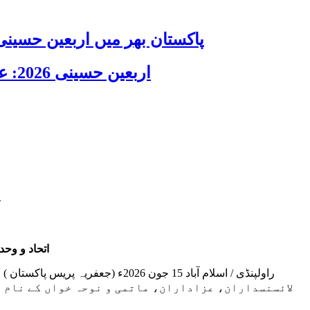
پاکستان بھر میں اربعین حسینی 2026 عقیدت، اتحاد اور جوش و جذبے کے ساتھ منایا گیا، لاکھوں عزادار جلوسوں میں
اربعین حسینی 2026: عزاداری فکر حسینی کی ترویج کا ذریعہ ہے، قائد ملت جعفریہ آیت اللہ سید ساجد علی نقوی
ع
اتحاد و وح
لائسنسداران، عزاداران، ماتمی و نوحہ خواں کے نام ا