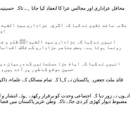
محافل عزاداری اور مجالس عزا کا انعقاد کیا جاتا ہے تاکہ حسین
علامہ ساجد نقوی نے کہا کہ اگرچہ عزاداری سید الشہد
اور
انہوں نے کہا کہ عزاداری سید الشہداءؑ ظلم و جبر
رونما ہوتا ہے۔ بعض عناصر عزاداری کے خلاف اقدامات
انہوں نے کہا کہ ایام عزا مسلمانوں کے درمیان دین
حسین موقع کے طور پر آتے ہیں، ل
قائد ملت جعفریہ پاکستان نے کہا کہ تمام مسالک کے علماء، ذا
انہوں نے زور دیا کہ اجتماعی وحدت کو برقرار رکھتے ہوئے انتشار و 
مضبوط دیوار کھڑی کر دی جائے تاکہ وطن عزیز پاکستان میں فضا 