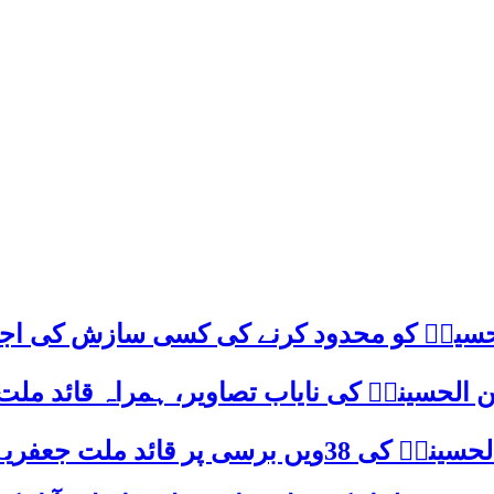
م حسینؑ کو محدود کرنے کی کسی سازش کی اج
 الحسینیؒ کی نایاب تصاویر، ہمراہ قائد ملت
علامہ ساجد علی نقوی کا اہم پیغام