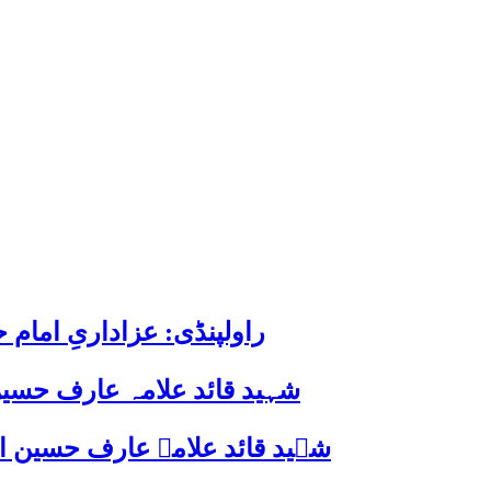
راولپنڈی: عزاداریِ اما
شہید قائد علامہ عارف حسین
شہید قائد علامہ عارف حسین الحسینیؒ کی 38ویں برسی پر قائد ملت جعفریہ پاکستان 