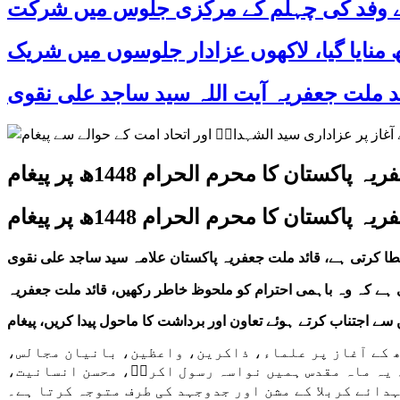
 کے وفد کی چہلم کے مرکزی جلوس میں شرکت
پاکستان کا محرم الحرام 1448ھ پر پیغام
پاکستان کا محرم الحرام 1448ھ پر پیغام
ا کرتی ہے، قائد ملت جعفریہ پاکستان علامہ سید ساجد علی نقوی
ی ہے کہ وہ باہمی احترام کو ملحوظ خاطر رکھیں، قائد ملت جعفریہ
 اجتناب کرتے ہوئے تعاون اور برداشت کا ماحول پیدا کریں، پیغام
اولپنڈی / اسلام آباد 15 جون 2026ء (جعفریہ پریس پاکستان ) قائد ملت جعفریہ پاکستان علامہ سید ساجد علی نقوی نے محرم 1448ھ کے آغاز پر علماء، ذاکرین، واعظین، بانیان مجالس،
 یہ ماہ مقدس ہمیں نواسہ رسول اکرمؐ، محسن انسانیت،
دائے کربلا کے مشن اور جدوجہد کی طرف متوجہ کرتا ہے۔