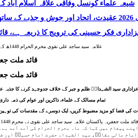
شیعہ علماء کونسل وفاقی علاقہ اسلام آباد
 شریک
قائد ملت جعفریہ 
قائد ملت جعفریہ 
زاداری سید الشہداءؑ ظلم و جبر کے خلاف جدوجہد کرنے کا جذبہ عط
تمام مسالک کے علماء، ذاکرین اور عوام کی ذمہ دار
دت کی فضا کو مزید مضبوط کریں، ایک دوسرے کے مقدسات کی توہین سے
ر
پنے پیغام میں کہا کہ ماہ محرم الحرام کی آمد آمد ہے۔
امام عالی مقامؑ، سید الشہداء حضرت امام حسینؑ اور شہ