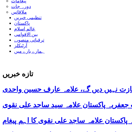
پیغامات
دورہ جات
ملاقاتیں
تنظیمی خبریں
پاکستان
عالم اسلام
بین الاقوامی
ترقیاتی منصوبے
آرٹیکلز
ہمارے بارے میں
تازه خبریں
ازت نہیں دیں گے، علامہ عارف حسین واحدی
 جعفریہ پاکستان علامہ سید ساجد علی نقوی