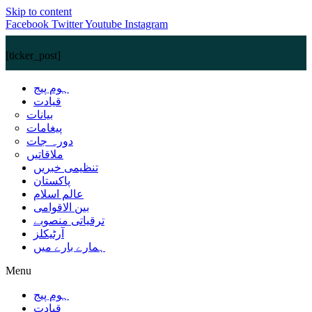
Skip to content
Facebook
Twitter
Youtube
Instagram
[ticker_post]
ہوم پیج
قیادت
بیانات
پیغامات
دورہ جات
ملاقاتیں
تنظیمی خبریں
پاکستان
عالم اسلام
بین الاقوامی
ترقیاتی منصوبے
آرٹیکلز
ہمارے بارے میں
Menu
ہوم پیج
قیادت