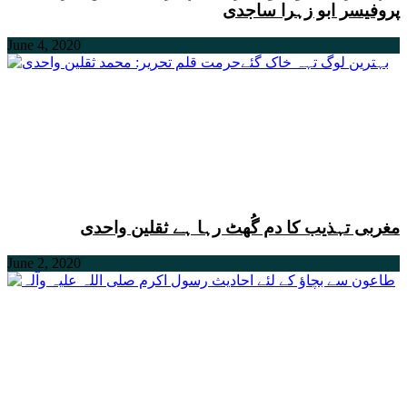
پروفیسر ابو زہرا ساجدی
June 4, 2020
مغربی تہذیب کا دم گُھٹ رہا ہے ثقلین واحدی
June 2, 2020