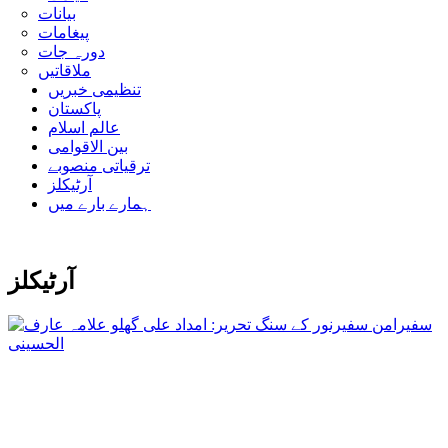
بیانات
پیغامات
دورہ جات
ملاقاتیں
تنظیمی خبریں
پاکستان
عالم اسلام
بین الاقوامی
ترقیاتی منصوبے
آرٹیکلز
ہمارے بارے میں
آرٹیکلز