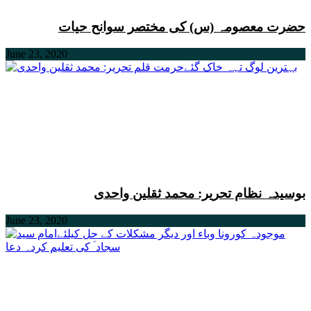
حضرت معصومہ (س) کی مختصر سوانح حیات
June 23, 2020
بوسیدہ نظام تحریر: محمد ثقلین واحدی
June 23, 2020