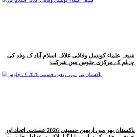
شیعہ علماء کونسل وفاقی علاقہ اسلام آباد کے وفد کی
چہلم کے مرکزی جلوس میں شرکت
پاکستان بھر میں اربعین حسینی 2026 عقیدت، اتحاد اور
جوش و جذبے کے ساتھ منایا گیا، لاکھوں عزادار جلوسوں