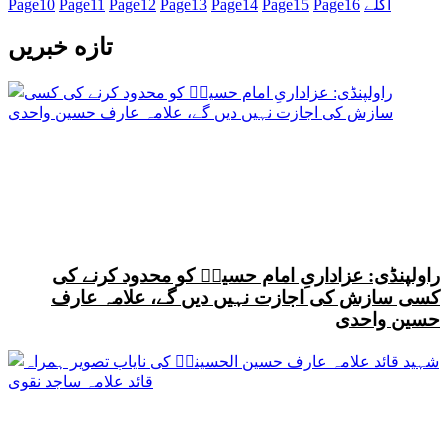
اگلے
16
Page
15
Page
14
Page
13
Page
12
Page
11
Page
10
Page
تازه خبریں
راولپنڈی: عزاداریِ امام حسینؑ کو محدود کرنے کی
کسی سازش کی اجازت نہیں دیں گے، علامہ عارف
حسین واحدی