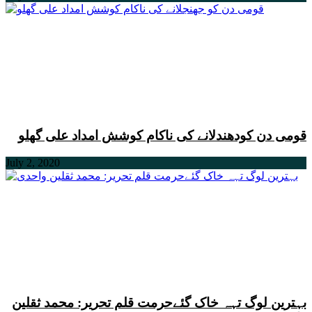
قومی دن کودھندلانے کی ناکام کوشش امداد علی گھلو
July 2, 2020
بہترین لوگ تہہ خاک گئےحرمت قلم تحریر: محمد ثقلین