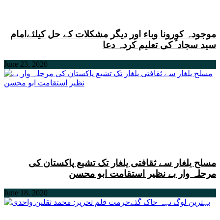
موجودہ کورونا وباء اور دیگر مشکلات کے حل کیلئےامام
سید سجاد ؑ کی تعلیم کردہ دعا
June 23, 2020
مسلح یلغار سے ثقافتی یلغار تک تشیع پاکستان کی
مرحلہ وار بے نظیر استقامت ابو محسن
June 18, 2020