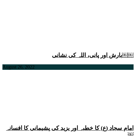
بارش اور پانی، اللہ کی نشانی￼￼
August 26, 2022
امام سجاد (ع) کا خطبہ اور یزید کی پشیمانی کا افسانہ
￼