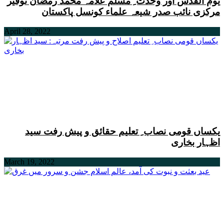
یوم القدس اور وحدت ِ مسلم علامہ محمد رمضان توقیر
مرکزی نائب صدر شیعہ علماء کونسل پاکستان
April 28, 2022
یکساں قومی نصاب ِ تعلیم حقائق و پیش رفت سید
اظہار بخاری
March 19, 2022