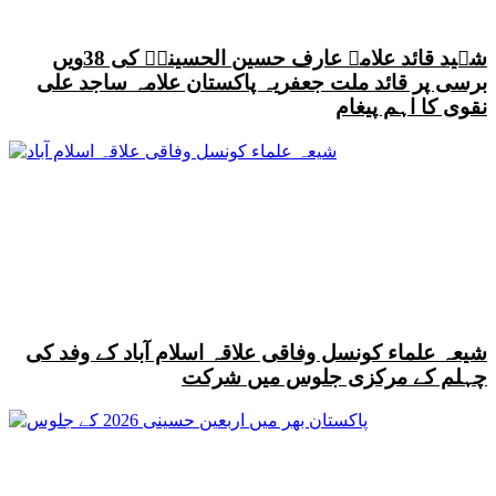
شہید قائد علامہ عارف حسین الحسینیؒ کی 38ویں
برسی پر قائد ملت جعفریہ پاکستان علامہ ساجد علی
نقوی کا اہم پیغام
شیعہ علماء کونسل وفاقی علاقہ اسلام آباد کے وفد کی
چہلم کے مرکزی جلوس میں شرکت