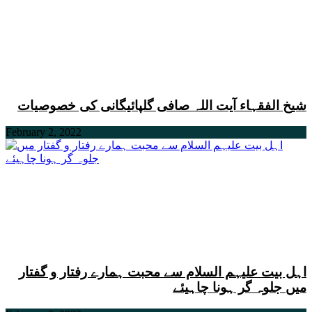
شیخ الفقہاء آیت اللہ صافی گلپائیگانی کی خصوصیات
February 2, 2022
اہل بیت علیہم السلام سے محبت ہمارے رفتار و گفتار
میں جلوہ گر ہونا چاہیئے