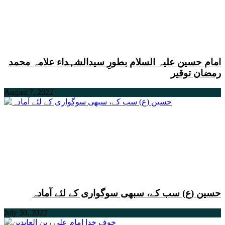
امام حسین علیہ السلام بطورِ سیدالشہداء علامہ محمد
رمضان توقیر
August 7, 2022
حسین (ع) سب کے، سبھی سوگواری کے لئے آمادہ
July 30, 2022