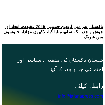
پاکستان بھر میں اربعین حسینی 2026 عقیدت، اتحاد اور
جوش و جذبے کے ساتھ منایا گیا، لاکھوں عزادار جلوسوں
میں شریک
شیعیان پاکستان کی مذهبی , سیاسی اور
اجتماعی جد و جهد کا آئینہ
info@jafariapress.com​