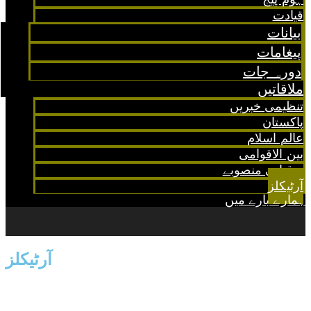
قیادت
بیانات
پیغامات
دورہ جات
ملاقاتیں
تنظیمی خبریں
پاکستان
عالم اسلام
بین الاقوامی
ترقیاتی منصوبے
آرٹیکلز
ہمارے بارے میں
آرٹیکلز