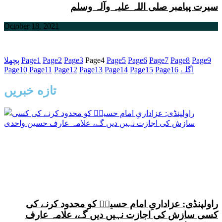
سیرت پیامبر صلی اللہ علیہ وآلہ وسلم
October 18, 2021
9
Page
8
Page
7
Page
6
Page
5
Page
4
Page
3
Page
2
Page
1
Page
پچھلا
اگلے
16
Page
15
Page
14
Page
13
Page
12
Page
11
Page
10
Page
تازه خبریں
راولپنڈی: عزاداریِ امام حسینؑ کو محدود کرنے کی
کسی سازش کی اجازت نہیں دیں گے، علامہ عارف