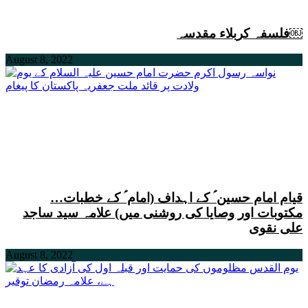
فلسفہ کربلاء مقدسہ￼
August 8, 2022
قیام امام حسین ؑ کے اہداف (امام ؑ کے خطبات…
مکتوبات اور وصایا کی روشنی میں) علامہ سید ساجد
علی نقوی
August 8, 2022