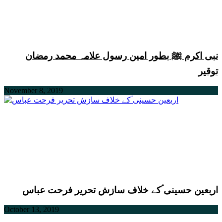
نبی اکرم ﷺ بطور امین رسول علامہ محمد رمضان
توقیر
November 8, 2019
اربعین حسینی ؑکے خلاف سازش تحریر فرحت عباس
October 13, 2019