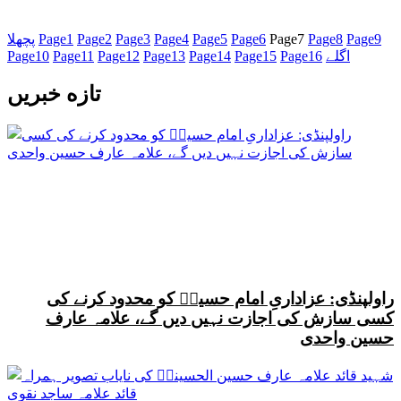
9
Page
8
Page
7
Page
6
Page
5
Page
4
Page
3
Page
2
Page
1
Page
پچھلا
اگلے
16
Page
15
Page
14
Page
13
Page
12
Page
11
Page
10
Page
تازه خبریں
راولپنڈی: عزاداریِ امام حسینؑ کو محدود کرنے کی
کسی سازش کی اجازت نہیں دیں گے، علامہ عارف
حسین واحدی