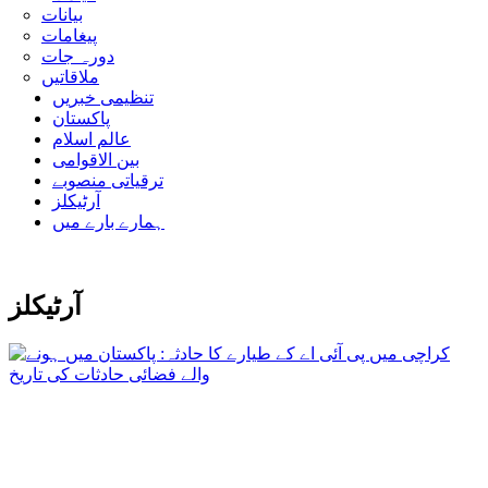
بیانات
پیغامات
دورہ جات
ملاقاتیں
تنظیمی خبریں
پاکستان
عالم اسلام
بین الاقوامی
ترقیاتی منصوبے
آرٹیکلز
ہمارے بارے میں
آرٹیکلز