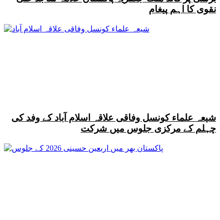
نقوی کا اہم پیغام
شیعہ علماء کونسل وفاقی علاقہ اسلام آباد کے وفد کی
چہلم کے مرکزی جلوس میں شرکت