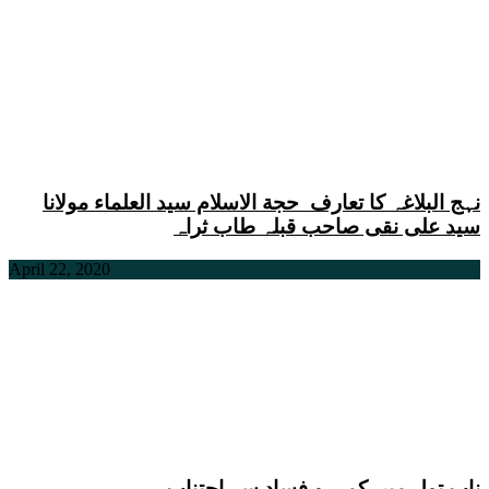
نہج البلاغہ کا تعارف حجة الاسلام سید العلماء مولانا
سید علی نقی صاحب قبلہ طاب ثراہ
April 22, 2020
ناپ تول میں کمی و فساد سے اجتناب