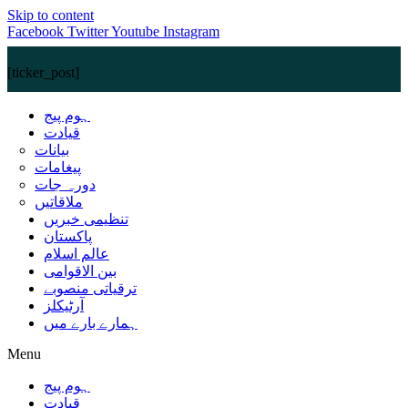
Skip to content
Facebook
Twitter
Youtube
Instagram
[ticker_post]
ہوم پیج
قیادت
بیانات
پیغامات
دورہ جات
ملاقاتیں
تنظیمی خبریں
پاکستان
عالم اسلام
بین الاقوامی
ترقیاتی منصوبے
آرٹیکلز
ہمارے بارے میں
Menu
ہوم پیج
قیادت