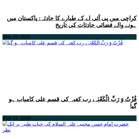
کراچی میں پی آئی اے کے طیارے کا حادثہ: پاکستان میں
ہونے والے فضائی حادثات کی تاریخ
May 23, 2020
فُزْتُ وَ رَبِّ الْکَعْبَہ، رب کعبہ کی قسم علی کامیاب ہو
گیا
May 12, 2020