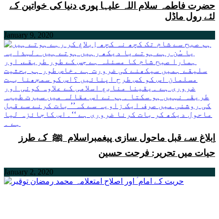
حضرت فاطمہ سلام اللہ علیہا پوری دنیا کی خواتین کے
لئے رول ماڈل
January 9, 2020
اِبلاغ سے قبل ماحول سازی پیغمبراسلام ﷺ کے طرز
حیات میں تحریر: فرحت حسین
January 2, 2020