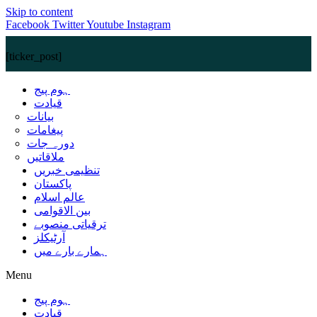
Skip to content
Facebook
Twitter
Youtube
Instagram
[ticker_post]
ہوم پیج
قیادت
بیانات
پیغامات
دورہ جات
ملاقاتیں
تنظیمی خبریں
پاکستان
عالم اسلام
بین الاقوامی
ترقیاتی منصوبے
آرٹیکلز
ہمارے بارے میں
Menu
ہوم پیج
قیادت