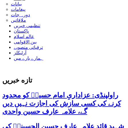
بیانات
پیغامات
دورہ جات
ملاقاتیں
تنظیمی خبریں
پاکستان
عالم اسلام
بین الاقوامی
ترقیاتی منصوبے
آرٹیکلز
ہمارے بارے میں
تازه خبریں
راولپنڈی: عزاداریِ امام حسینؑ کو محدود
کرنے کی کسی سازش کی اجازت نہیں دیں
گے، علامہ عارف حسین واحدی
شہید قائد علامہ عارف حسین الحسینیؒ کی