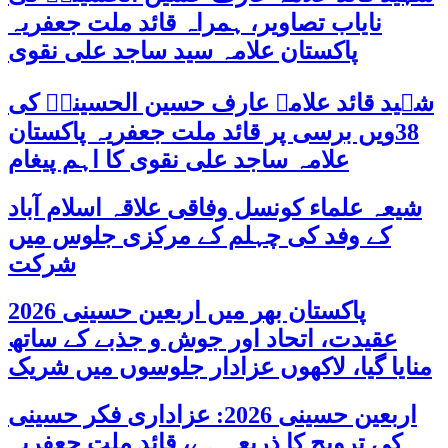
نایاب تصاویر، ہمراہ قائد ملت جعفریہ
پاکستان علامہ سید ساجد علی نقوی
شہید قائد علامہ عارف حسین الحسینیؒ کی
38ویں برسی پر قائد ملت جعفریہ پاکستان
علامہ ساجد علی نقوی کا اہم پیغام
شیعہ علماء کونسل وفاقی علاقہ اسلام آباد
کے وفد کی چہلم کے مرکزی جلوس میں
شرکت
پاکستان بھر میں اربعین حسینی 2026
عقیدت، اتحاد اور جوش و جذبے کے ساتھ
منایا گیا، لاکھوں عزادار جلوسوں میں شریک
اربعین حسینی 2026: عزاداری فکر حسینی
کی ترویج کا ذریعہ ہے، قائد ملت جعفریہ