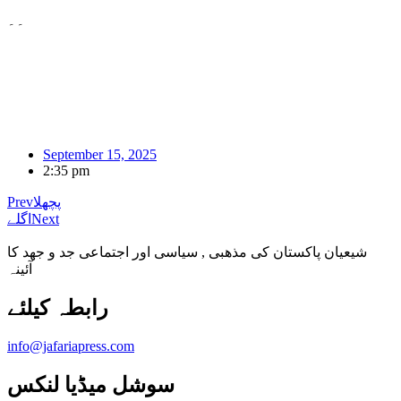
۔۔
September 15, 2025
2:35 pm
پچھلا
Prev
Next
اگلے
شیعیان پاکستان کی مذهبی , سیاسی اور اجتماعی جد و جهد کا
آئینہ
info@jafariapress.com​
سوشل میڈیا لنکس