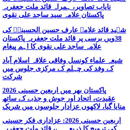
نایاب تصاویر، ہمراہ قائد ملت جعفریہ
پاکستان علامہ سید ساجد علی نقوی
شہید قائد علامہ عارف حسین الحسینیؒ کی
38ویں برسی پر قائد ملت جعفریہ پاکستان
علامہ ساجد علی نقوی کا اہم پیغام
شیعہ علماء کونسل وفاقی علاقہ اسلام آباد
کے وفد کی چہلم کے مرکزی جلوس میں
شرکت
پاکستان بھر میں اربعین حسینی 2026
عقیدت، اتحاد اور جوش و جذبے کے ساتھ
منایا گیا، لاکھوں عزادار جلوسوں میں شریک
اربعین حسینی 2026: عزاداری فکر حسینی
کی ترویج کا ذریعہ ہے، قائد ملت جعفریہ