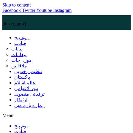
Skip to content
Facebook
Twitter
Youtube
Instagram
[ticker_post]
ہوم پیج
قیادت
بیانات
پیغامات
دورہ جات
ملاقاتیں
تنظیمی خبریں
پاکستان
عالم اسلام
بین الاقوامی
ترقیاتی منصوبے
آرٹیکلز
ہمارے بارے میں
Menu
ہوم پیج
قیادت