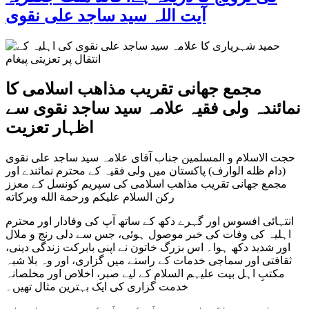
آیت اللہ سید ساجد علی نقوی
مجمع جهانی تقریب مذاهب اسلامی کا
نمائندہ ولی فقیہ علامہ سید ساجد نقوی سے
اظہار تعزیت
حجت الاسلام و المسلمین جناب آقای علامہ سید ساجد علی نقوی
(دام ظله الوارف) پاکستان میں ولی فقیہ کے محترم نمائندے اور
مجمع جهانی تقریب مذاهب اسلامی کی سپریم کونسل کے معزز
رکن السلام عليكم ورحمة الله وبركاته
انتہائی افسوس اور گہرے دکھ کے ساتھ آپ کی وفادار اور محترم
اہلیہ کی وفات کی خبر موصول ہوئی، جس سے دلی رنج و ملال
اور شدید دکھ ہوا۔ اس بزرگ خاتون نے اپنی بابرکت زندگی دینی،
ثقافتی اور سماجی خدمات کے راستے میں گزاری، اور وہ بلا شبہ
مکتبِ اہل بیت علیہم السلام کے لیے صبر، اخلاص اور مخلصانہ
خدمت گزاری کی ایک بہترین مثال تھیں۔