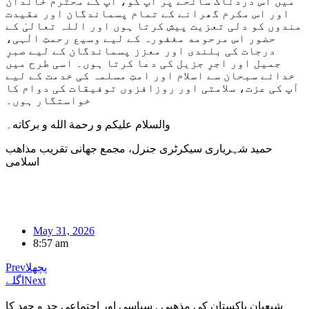
میں اس دردناک سانحے پر آپ کو، آپ کے محترم خاندان
اور اس مکرم گھرانے کے تمام پسماندگان اور عقیدت
مندوں کو دلی تعزیت پیش کرتا ہوں اور اللہ تعالیٰ کے
حضور اس مرحومه مغفورہ کے لیے وسیع رحمتِ الٰہی،
درجات کی بلندی اور معزز پسماندگان کے لیے صبرِ
جمیل اور اجرِ جزیل کی دعا کرتا ہوں۔ اسی طرح میں
خدائے سبحان سے اسلام اور امتِ مسلمہ کی خدمت کے لیے
آپ کی عزت، سلامتی اور روزافزوں توفیقات کی دوام کا
خواستگار ہوں۔
والسلام عليكم و رحمة الله و بركاته۔
حمید شہریاری سیکرٹری جنرل، مجمع جهانی تقریب مذاهب
اسلامی
May 31, 2026
8:57 am
پچھلا
Prev
Next
اگلے
شیعیان پاکستان کی مذهبی , سیاسی اور اجتماعی جد و جهد کا