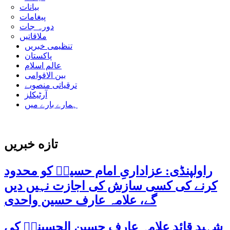
بیانات
پیغامات
دورہ جات
ملاقاتیں
تنظیمی خبریں
پاکستان
عالم اسلام
بین الاقوامی
ترقیاتی منصوبے
آرٹیکلز
ہمارے بارے میں
تازه خبریں
راولپنڈی: عزاداریِ امام حسینؑ کو محدود
کرنے کی کسی سازش کی اجازت نہیں دیں
گے، علامہ عارف حسین واحدی
شہید قائد علامہ عارف حسین الحسینیؒ کی