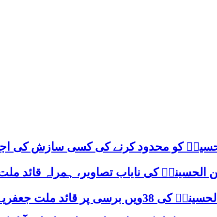
م حسینؑ کو محدود کرنے کی کسی سازش کی اج
 الحسینیؒ کی نایاب تصاویر، ہمراہ قائد ملت
علامہ ساجد علی نقوی کا اہم پیغام