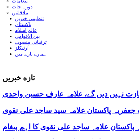
پیغامات
دورہ جات
ملاقاتیں
تنظیمی خبریں
پاکستان
عالم اسلام
بین الاقوامی
ترقیاتی منصوبے
آرٹیکلز
ہمارے بارے میں
تازه خبریں
ازت نہیں دیں گے، علامہ عارف حسین واحدی
 جعفریہ پاکستان علامہ سید ساجد علی نقوی