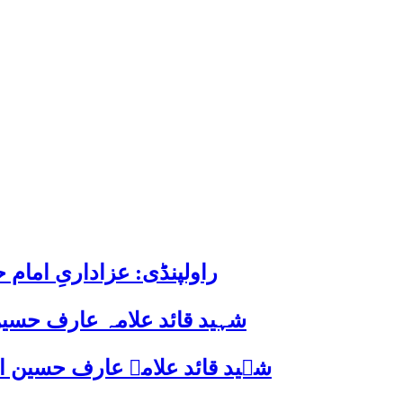
راولپنڈی: عزاداریِ اما
شہید قائد علامہ عارف حسین
شہید قائد علامہ عارف حسین الحسینیؒ کی 38ویں برسی پر قائد ملت جعفریہ پاکستان 