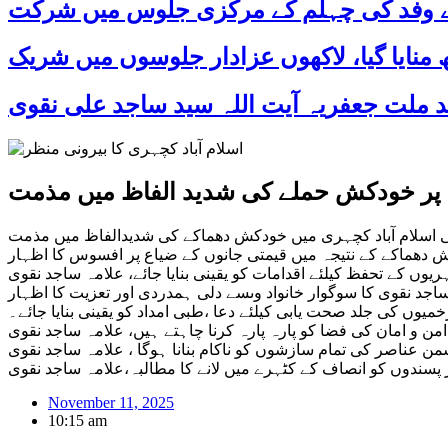
 کے وفد کی چہلم کے مرکزی جلوس میں شرکت
ری پر خودکش حملے کی شدید الفاظ میں مذمت
 کی اسلام آباد کچہری میں خودکش دھماکے کی شدیدالفاظ میں مذمت
د کش دھماکے کے نتیجہ میں قیمتی جانوں کے ضیاع پر افسوس کا اظہار
یوں کے تحفظ کیلئے اقدامات کو یقینی بنایا جائے، علامہ ساجد نقوی
 ساجد نقوی کا سوگوار خانواد وںسے دلی ہمدردی اور تعزیت کا اظہار
زخمیوں کی جلد صحت یابی کیلئے دعا ،طبی امداد کو یقینی بنایا جائے۔
امن و امان کی فضا کو پارہ پارہ کرنا چاہتے ہیں، علامہ ساجد نقوی
من عناصر کی تمام سازشوں کو ناکام بنانا ہوگا ، علامہ ساجد نقوی
 شر پسندوں کو انصاف کے کٹہرے میں لانے کا مطالبہ،علامہ ساجد نقوی
November 11, 2025
10:15 am