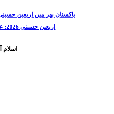
پاکستان بھر میں اربعین حسینی 2026 عقیدت، اتحاد اور جوش و جذبے کے ساتھ منایا گیا، لاکھوں عزادار جلوسوں میں
اربعین حسینی 2026: عزاداری فکر حسینی کی ترویج کا ذریعہ ہے، قائد ملت جعفریہ آیت اللہ سید ساجد علی نقوی
اسلام آ