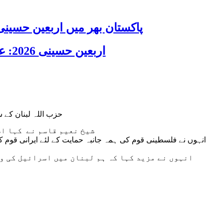
پاکستان بھر میں اربعین حسینی 2026 عقیدت، اتحاد اور جوش و جذبے کے ساتھ منایا گیا، لاکھوں عزادار جلوسوں میں
اربعین حسینی 2026: عزاداری فکر حسینی کی ترویج کا ذریعہ ہے، قائد ملت جعفریہ آیت اللہ سید ساجد علی نقوی
حزب اللہ لبنان کے 
شیخ نعیم قاسم نے کہا اس
انہوں نے فلسطینی قوم کی ہمہ جانبہ حمایت کے لئے ایرانی قوم ک
انہوں نے مزید کہا کہ ہم لبنان میں اسرائیل کی و