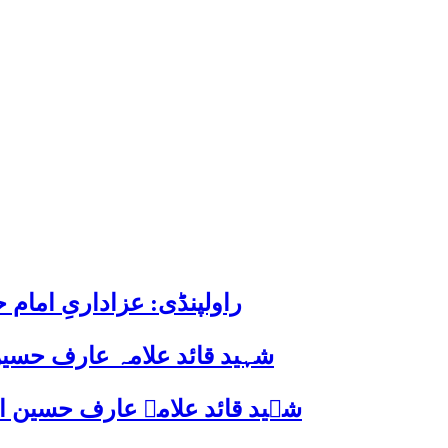
راولپنڈی: عزاداریِ اما
شہید قائد علامہ عارف حسین
شہید قائد علامہ عارف حسین الحسینیؒ کی 38ویں برسی پر قائد ملت جعفریہ پاکستان 