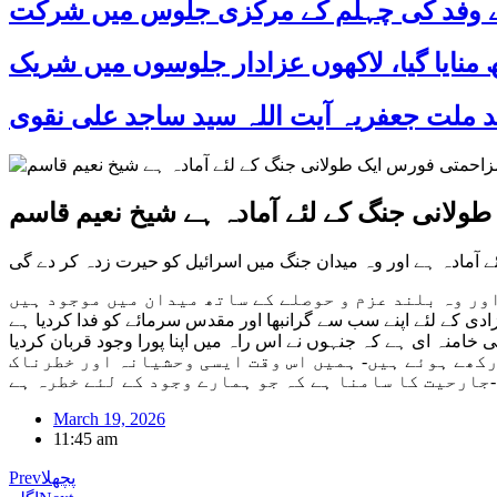
 کے وفد کی چہلم کے مرکزی جلوس میں شرکت
ولانی جنگ کے لئے آمادہ ہے شیخ نعیم قاسم
 آمادہ ہے اور وہ میدان جنگ میں اسرائیل کو حیرت زدہ کر دے گی
ر وہ بلند عزم و حوصلے کے ساتھ میدان میں موجود ہيں
دی کے لئے اپنے سب سے گرانبھا اور مقدس سرمائے کو فدا کردیا ہے
کھے ہوئے ہیں- ہمیں اس وقت ایسی وحشیانہ اور خطرناک
جارحیت کا سامنا ہے کہ جو ہمارے وجود کے لئے خطرہ ہے-
March 19, 2026
11:45 am
پچھلا
Prev