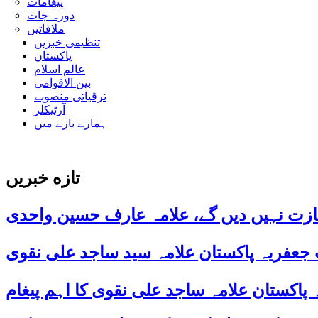
پیغامات
دورہ جات
ملاقاتیں
تنظیمی خبریں
پاکستان
عالم اسلام
بین الاقوامی
ترقیاتی منصوبے
آرٹیکلز
ہمارے بارے میں
تازه خبریں
ازت نہیں دیں گے، علامہ عارف حسین واحدی
 جعفریہ پاکستان علامہ سید ساجد علی نقوی