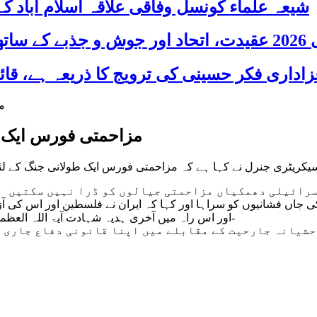
شیعہ علماء کونسل وفاقی علاقہ اسلام آباد
 شریک
مزاحمتی فورس ایک ط
سیکریٹری جنرل نے کہا ہے کہ مزاحمتی فورس ایک طولانی جنگ کے لئے
رائیلی دھمکیاں مزاحمتی جیالوں کو ڈرا نہیں سکتیں او
ی جاں فشانیوں کو سراہا اور کہا کہ ایران نے فلسطین اور اس کی آزا
اور اس راہ میں آخری ہدیہ شہادت آیۃ اللہ العظمی خامنہ ای ہے کہ جنہوں نے اس راہ میں اپنا پورا وجود قربان کردیا-
حشیانہ جارحیت کے مقابلے میں اپنا قانونی دفاع جاری ر