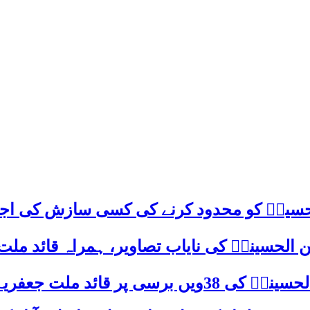
م حسینؑ کو محدود کرنے کی کسی سازش کی اج
 الحسینیؒ کی نایاب تصاویر، ہمراہ قائد ملت
علامہ ساجد علی نقوی کا اہم پیغام