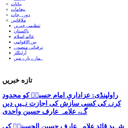
بیانات
پیغامات
دورہ جات
ملاقاتیں
تنظیمی خبریں
پاکستان
عالم اسلام
بین الاقوامی
ترقیاتی منصوبے
آرٹیکلز
ہمارے بارے میں
تازه خبریں
راولپنڈی: عزاداریِ امام حسینؑ کو محدود
کرنے کی کسی سازش کی اجازت نہیں دیں
گے، علامہ عارف حسین واحدی
شہید قائد علامہ عارف حسین الحسینیؒ کی