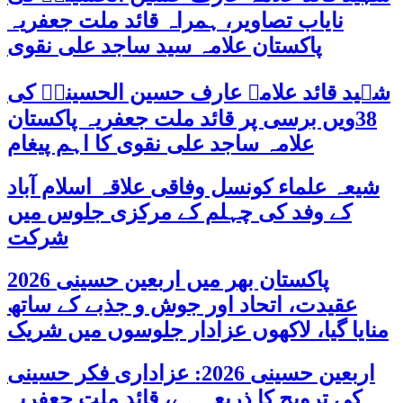
نایاب تصاویر، ہمراہ قائد ملت جعفریہ
پاکستان علامہ سید ساجد علی نقوی
شہید قائد علامہ عارف حسین الحسینیؒ کی
38ویں برسی پر قائد ملت جعفریہ پاکستان
علامہ ساجد علی نقوی کا اہم پیغام
شیعہ علماء کونسل وفاقی علاقہ اسلام آباد
کے وفد کی چہلم کے مرکزی جلوس میں
شرکت
پاکستان بھر میں اربعین حسینی 2026
عقیدت، اتحاد اور جوش و جذبے کے ساتھ
منایا گیا، لاکھوں عزادار جلوسوں میں شریک
اربعین حسینی 2026: عزاداری فکر حسینی
کی ترویج کا ذریعہ ہے، قائد ملت جعفریہ