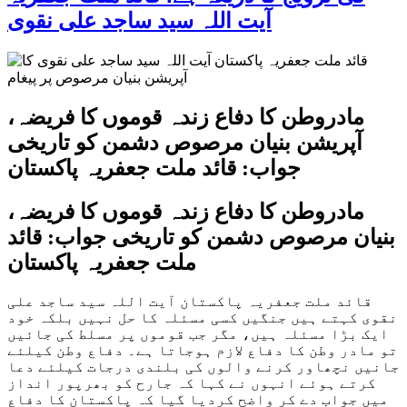
آیت اللہ سید ساجد علی نقوی
مادروطن کا دفاع زندہ قوموں کا فریضہ،
آپریشن بنیان مرصوص دشمن کو تاریخی
جواب: قائد ملت جعفریہ پاکستان
مادروطن کا دفاع زندہ قوموں کا فریضہ،
بنیان مرصوص دشمن کو تاریخی جواب: قائد
ملت جعفریہ پاکستان
قائد ملت جعفریہ پاکستان آیت اللہ سید ساجد علی
نقوی کہتے ہیں جنگیں کسی مسئلہ کا حل نہیں بلکہ خود
ایک بڑا مسئلہ ہیں، مگر جب قوموں پر مسلط کی جائیں
تو مادر وطن کا دفاع لازم ہوجاتا ہے۔ دفاع وطن کیلئے
جانیں نچھاور کرنے والوں کی بلندی درجات کیلئے دعا
کرتے ہوئے انہوں نے کہا کہ جارح کو بھرپور انداز
میں جواب دے کر واضح کردیا گیا کہ پاکستان کا دفاع