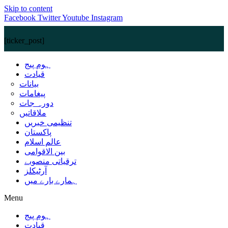
Skip to content
Facebook
Twitter
Youtube
Instagram
[ticker_post]
ہوم پیج
قیادت
بیانات
پیغامات
دورہ جات
ملاقاتیں
تنظیمی خبریں
پاکستان
عالم اسلام
بین الاقوامی
ترقیاتی منصوبے
آرٹیکلز
ہمارے بارے میں
Menu
ہوم پیج
قیادت