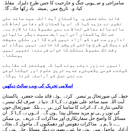
سامراجی و صہیونی جنگ و جارحیت کا جس طرح دلیرانہ مقابلہ
کیا، وہ تاریخ میں ہمیشہ یاد رکھا جائے گا۔
قائد ملت جعفریہ پاکستان آیت اللہ سید ساجد علی
نقوی نے مزید کہا کہ اب پاکستان کو دفاعی لحاظ کے
ساتھ ساتھ معاشی لحاظ سے بھی مضبوط بنانا لازم ہے۔
جب تک پاکستان آئی ایم ایف سمیت دیگر مالیاتی
اداروں سے خود کو آزاد نہیں کرے گا اور ملکی معیشت
کو دیمک کی طرح چاٹتی کرپشن کا خاتمہ نہیں ہوگا، اس
وقت تک مضبوط مملکت کا خواب شرمندۂ تعبیر نہیں
ہوسکتا۔
انہوں نے زور دیتے ہوئے کہا کہ چیلنجز کے مقابلے
کیلئے قومی یکجہتی، جدید ترین علوم اور ٹیکنالوجی
سے نئی نسل کو آراستہ کرنا ہوگا۔
اسلامی تحریک کی ویب سائٹ دیکھیں
خطے کی صورتحال پر تبصرہ کرتے ہوئے قائد ملت جعفریہ پاکستان
آیت اللہ سید ساجد علی نقوی نے کہا کہ دنیا نہ صرف ایک تیسرے
عالمی تنازعے کے اثرات کا سامنا کررہی ہے بلکہ صورتحال جوں
کی توں رہی تو مزید مسائل پیدا ہوں گے۔ انہوں نے کہا کہ ان
مسائل کا واضح حل سفارتکاری اور مذاکرات کے ذریعے ہی ممکن
ہے، تاہم یہ مذاکرات دھونس اور دھمکیوں کے ماحول کے بجائے
آزادانہ ماحول میں ہونے چاہئیں، بصورت دیگر مسائل حل ہونے کے