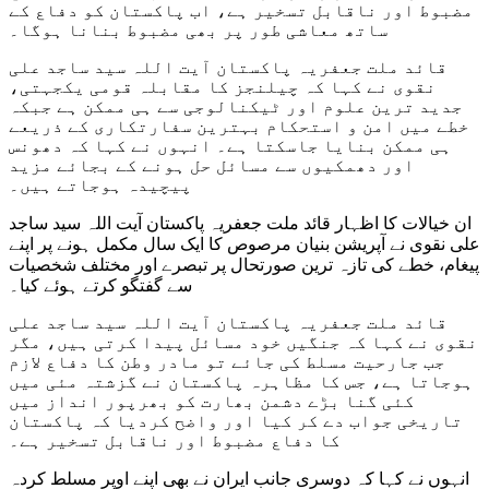
مضبوط اور ناقابل تسخیر ہے، اب پاکستان کو دفاع کے
ساتھ معاشی طور پر بھی مضبوط بنانا ہوگا۔
قائد ملت جعفریہ پاکستان آیت اللہ سید ساجد علی
نقوی نے کہا کہ چیلنجز کا مقابلہ قومی یکجہتی،
جدید ترین علوم اور ٹیکنالوجی سے ہی ممکن ہے جبکہ
خطے میں امن و استحکام بہترین سفارتکاری کے ذریعے
ہی ممکن بنایا جاسکتا ہے۔ انہوں نے کہا کہ دھونس
اور دھمکیوں سے مسائل حل ہونے کے بجائے مزید
پیچیدہ ہوجاتے ہیں۔
ان خیالات کا اظہار قائد ملت جعفریہ پاکستان آیت اللہ سید ساجد
علی نقوی نے آپریشن بنیان مرصوص کا ایک سال مکمل ہونے پر اپنے
پیغام، خطے کی تازہ ترین صورتحال پر تبصرے اور مختلف شخصیات
سے گفتگو کرتے ہوئے کیا۔
قائد ملت جعفریہ پاکستان آیت اللہ سید ساجد علی
نقوی نے کہا کہ جنگیں خود مسائل پیدا کرتی ہیں، مگر
جب جارحیت مسلط کی جائے تو مادر وطن کا دفاع لازم
ہوجاتا ہے، جس کا مظاہرہ پاکستان نے گزشتہ مئی میں
کئی گنا بڑے دشمن بھارت کو بھرپور انداز میں
تاریخی جواب دے کر کیا اور واضح کردیا کہ پاکستان
کا دفاع مضبوط اور ناقابل تسخیر ہے۔
انہوں نے کہا کہ دوسری جانب ایران نے بھی اپنے اوپر مسلط کردہ