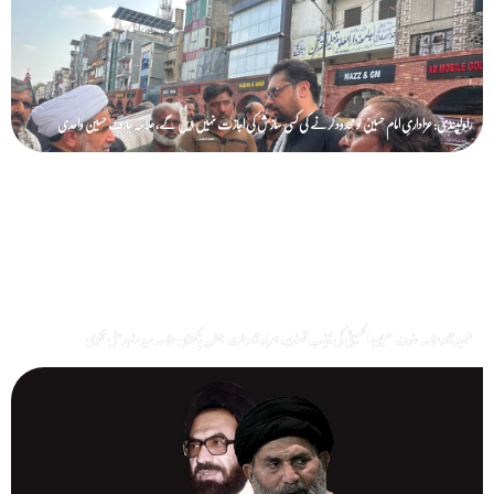
راولپنڈی: عزاداریِ امام حسینؑ کو محدود کرنے کی کسی سازش کی اجازت نہیں دیں گے، علامہ عارف حسین واحدی
شہید قائد علامہ عارف حسین الحسینیؒ کی نایاب تصاویر، ہمراہ قائد ملت جعفریہ پاکستان علامہ سید ساجد علی نقوی