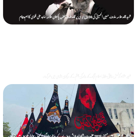
شہید قائد علامہ عارف حسین الحسینیؒ کی 38ویں برسی پر قائد ملت جعفریہ پاکستان علامہ ساجد علی نقوی کا اہم پیغام
شیعہ علماء کونسل وفاقی علاقہ اسلام آباد کے وفد کی چہلم کے مرکزی جلوس میں شرکت
پاکستان بھر میں اربعین حسینی 2026 عقیدت، اتحاد اور جوش و جذبے کے ساتھ منایا گیا، لاکھوں عزادار جلوسوں میں شریک