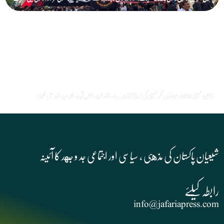
اربعین حسینی 2026: عزاداری فکر حسینی کی ترویج کا ذریعہ ہے، قائد ملت جعفریہ آیت اللہ سید ساجد علی نقوی
شیعیان پاکستان کی مذهبی , سیاسی اور اجتماعی جد و جهد کا آئینہ
info@jafariapress.com​