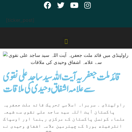
[ticker_post]
قائد ملت جعفریہ آیت اللہ سید ساجد علی نقوی
سے علامہ اشفاق وحیدی کی ملاقات
راولپنڈی ۔ سربراہ اسلامی تحریک قائد ملت جعفریہ
پاکستان آیت اللہ سید ساجد علی نقوی سے شیعہ
علماء کونسل پاکستان کے مرکزی رہنما اور اوسپاک
انٹرفیتھ بورڈ کے چیئرمین علامہ اشفاق وحیدی نے