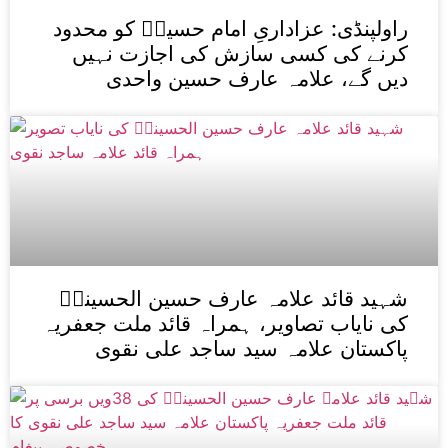
راولپنڈی: عزاداریِ امام حسینؑ کو محدود
کرنے کی کسی سازش کی اجازت نہیں
دیں گے، علامہ عارف حسین واحدی
شہید قائد علامہ عارف حسین الحسینیؒ
کی نایاب تصاویر، ہمراہ قائد ملت جعفریہ
پاکستان علامہ سید ساجد علی نقوی