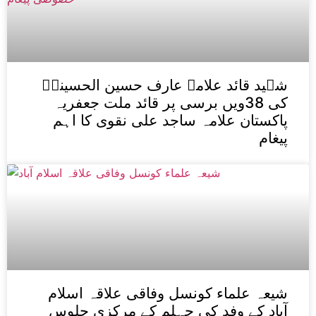
شہید قائد علامہ عارف حسین الحسینیؒ
کی 38ویں برسی پر قائد ملت جعفریہ
پاکستان علامہ ساجد علی نقوی کا اہم
پیغام
شیعہ علماء کونسل وفاقی علاقہ اسلام
آباد کے وفد کی چہلم کے مرکزی جلوس