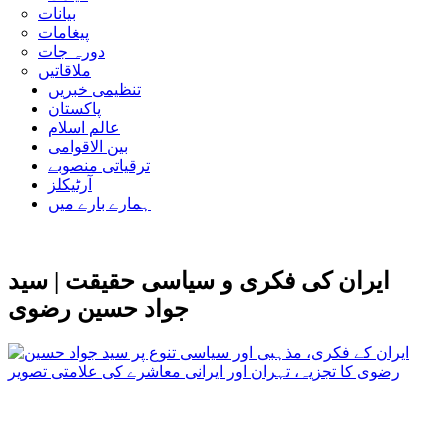
بیانات
پیغامات
دورہ جات
ملاقاتیں
تنظیمی خبریں
پاکستان
عالم اسلام
بین الاقوامی
ترقیاتی منصوبے
آرٹیکلز
ہمارے بارے میں
ایران کی فکری و سیاسی حقیقت | سید
جواد حسین رضوی