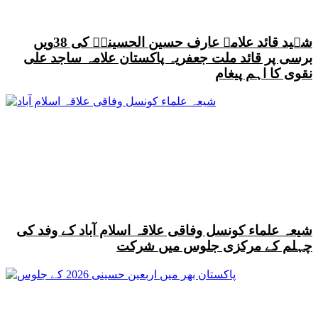
شہید قائد علامہ عارف حسین الحسینیؒ کی 38ویں
برسی پر قائد ملت جعفریہ پاکستان علامہ ساجد علی
نقوی کا اہم پیغام
شیعہ علماء کونسل وفاقی علاقہ اسلام آباد کے وفد کی
چہلم کے مرکزی جلوس میں شرکت