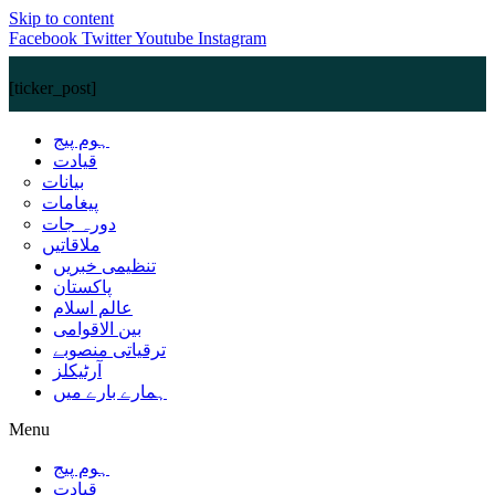
Skip to content
Facebook
Twitter
Youtube
Instagram
[ticker_post]
ہوم پیج
قیادت
بیانات
پیغامات
دورہ جات
ملاقاتیں
تنظیمی خبریں
پاکستان
عالم اسلام
بین الاقوامی
ترقیاتی منصوبے
آرٹیکلز
ہمارے بارے میں
Menu
ہوم پیج
قیادت