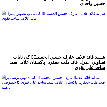
حسین واحدی
شہید قائد علامہ عارف حسین الحسینیؒ کی نایاب
تصاویر، ہمراہ قائد ملت جعفریہ پاکستان علامہ سید
ساجد علی نقوی