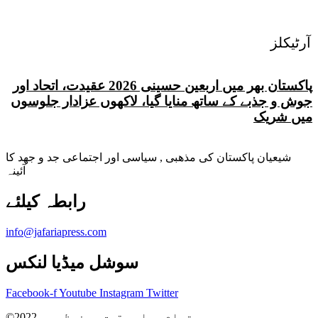
آرٹیکلز
پاکستان بھر میں اربعین حسینی 2026 عقیدت، اتحاد اور
جوش و جذبے کے ساتھ منایا گیا، لاکھوں عزادار جلوسوں
میں شریک
شیعیان پاکستان کی مذهبی , سیاسی اور اجتماعی جد و جهد کا
آئینہ
info@jafariapress.com​
سوشل میڈیا لنکس
Facebook-f
Youtube
Instagram
Twitter
©2022 تمام جملہ حقوق محفوظ ہیں