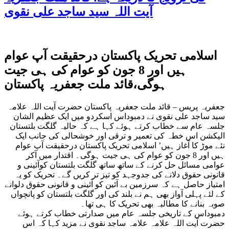
آیت اللہ سید ساجد علی نقوی
اسلامی تحریک پاکستان درحقیقت آپ عوام
ہیں اور 8 جون کو عوام کی ہی جیت
ہوگی،قائد ملت جعفریہ پاکستان
جعفریہ پریس – قائد ملت جعفریہ پاکستان حضرت آیت اللہ علامہ
سید ساجد علی نقوی نے دمبوداس اسکردو میں ایک عظیم الشان
جلسہ عام سے خطاب کرتے ہوئے کہا ہے کہ حالیہ گلگت بلتستان
الیکشن اس خطہ کی تعمیر و ترقی اور خوشحالی کی جانب ایک
نئے موڑ کا آغاز ہیں’ اسلامی تحریک پاکستان درحقیقت آپ عوام
ہیں اور 8 جون کو عوام کی ہی جیت ہوگی۔ اقتدار میں آکر
عوامی مسائل حل کرنے کے ساتھ ساتھ گلگت بلتستان کوآئینی و
قانونی حقوق دلانے کی جدوجہد کو تیز تر کریں گے۔ تحریک کو یہ
امتیاز حاصل ہے کہ سرزمین بے آئین کو آئینی و قانونی حقوق دلوانے
کے لئے پہلی آواز بھی ہم نے بلند کی اور گلگت بلتستان کو پانچواں
صوبہ بنانے کا مطالبہ بھی تحریک کا ہی تھا۔
دمبوداس کے تاریخی جلسہ عام میں صدارتی خطاب کرتے ہوئے
حضرت آیت اللہ علامہ علامہ ساجد نقوی نے مزید کہا کہ اس