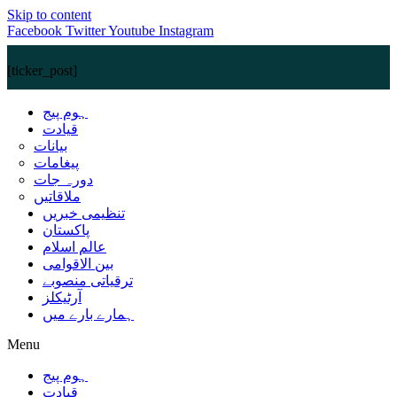
Skip to content
Facebook
Twitter
Youtube
Instagram
[ticker_post]
ہوم پیج
قیادت
بیانات
پیغامات
دورہ جات
ملاقاتیں
تنظیمی خبریں
پاکستان
عالم اسلام
بین الاقوامی
ترقیاتی منصوبے
آرٹیکلز
ہمارے بارے میں
Menu
ہوم پیج
قیادت