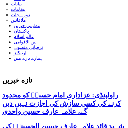
بیانات
پیغامات
دورہ جات
ملاقاتیں
تنظیمی خبریں
پاکستان
عالم اسلام
بین الاقوامی
ترقیاتی منصوبے
آرٹیکلز
ہمارے بارے میں
تازه خبریں
راولپنڈی: عزاداریِ امام حسینؑ کو محدود
کرنے کی کسی سازش کی اجازت نہیں دیں
گے، علامہ عارف حسین واحدی
شہید قائد علامہ عارف حسین الحسینیؒ کی