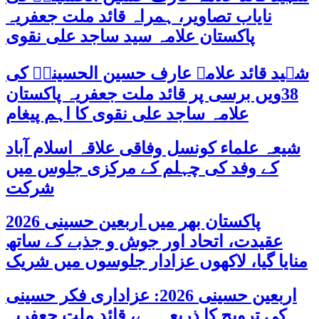
نایاب تصاویر، ہمراہ قائد ملت جعفریہ
پاکستان علامہ سید ساجد علی نقوی
شہید قائد علامہ عارف حسین الحسینیؒ کی
38ویں برسی پر قائد ملت جعفریہ پاکستان
علامہ ساجد علی نقوی کا اہم پیغام
شیعہ علماء کونسل وفاقی علاقہ اسلام آباد
کے وفد کی چہلم کے مرکزی جلوس میں
شرکت
پاکستان بھر میں اربعین حسینی 2026
عقیدت، اتحاد اور جوش و جذبے کے ساتھ
منایا گیا، لاکھوں عزادار جلوسوں میں شریک
اربعین حسینی 2026: عزاداری فکر حسینی
کی ترویج کا ذریعہ ہے، قائد ملت جعفریہ