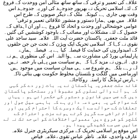
علاقے کی تعمیر و ترقی کے ساتھ ساتھ مثالی امن ووحدت کے فروغ
کے لئے اسلامی تحریک نے بھرپور جدوجہد کی اور یہ جدوجہد اس
وقت بھی جاری ہے کیونکہ ملک کے دیگر صوبوں کے طرح اس
علاقہ میں بھی ہمارا دستور و منشور علاقائی تعمیر و ترقی’
عوامی خوشحالی اور وحدت و اتحاد کا فروغ ہے اور ان اہداف کے
حصول کے لئے مشکلات اور مصائب کے باوجود کوششیں کی گئیں۔
قائد ملت جعفریہ پاکستان حضرت آیت اللہ علامہ سید ساجد علی
نقوی نے کہا کہ اسلامی تحریک ایک ویژن کے تحت جن جن حلقوں
کے امیدواروں کی حمایت کا فیصلہ کیا ہے یہ فیصلہ ہمارے
پارلیمانی بورڈ کی مشاورت سے ہوا البتہ اس کی منظوری ہم نے
دی۔ انہوں نے مزید کہا کہ ہم سیاست میں پہلی بار حصہ نہیں
لے رہے بلکہ ہم شروع سے ہی میدان سیاست میں موجود ہیں
اورماضی میں گلگت و بلتستان مخلوط حکومت بھی بنائی تاکہ
ہارس ٹریڈنگ کا راستہ روکاجائے-
قائد ملت جعفریہ پاکستان نے یہ بات زور دے کر کہی
کہ ہم آنے والی نسلوں کو مضبوط اور مستحکم پاکستان
دیں گے جس میں قانون و دستور کی حکمرانی ہو ۔ یہاں
کے عوام کی یہ بھی ذمہ داری ہے کہ باہمی میل جول اور
تعلقات کے حوالے سے ایک دوسرے کا احترام کریں اور
الزام تراشی سے گریز کرتے ہوئے عزت و احترام کے
کلچر کو فروغ دیں’ معمولی اختلافات کو اس حد تک نہ لے
جائیں جس سے کشیدگی پیدا ہو۔
اس موقع پر اسلامی تحریک کے مرکزی سیکریٹری جنرل علامہ
عارف واحدی، علامہ ناظر عباس تقوی ،علامہ فیاض