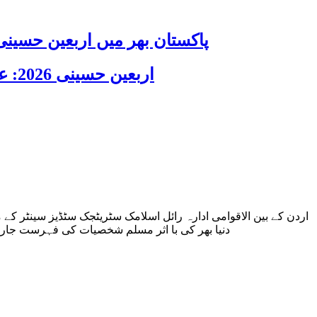
پاکستان بھر میں اربعین حسینی 2026 عقیدت، اتحاد اور جوش و جذبے کے ساتھ منایا گیا، لاکھوں عزادار جلوسوں میں
اربعین حسینی 2026: عزاداری فکر حسینی کی ترویج کا ذریعہ ہے، قائد ملت جعفریہ آیت اللہ سید ساجد علی نقوی
دنیا بھر کی با اثر مسلم شخصیات کی فہرست جاری کرتا ہے گزشتہ 10 سال سے زائد قائد ملت جعفریہ پاکستان آیت اللہ س