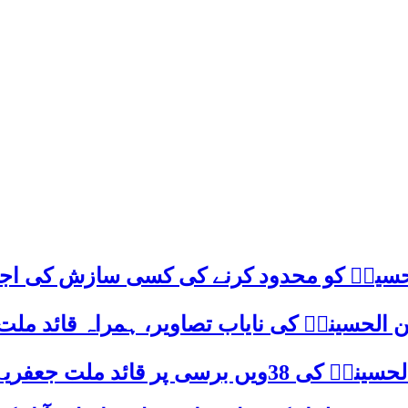
م حسینؑ کو محدود کرنے کی کسی سازش کی اج
 الحسینیؒ کی نایاب تصاویر، ہمراہ قائد ملت
علامہ ساجد علی نقوی کا اہم پیغام