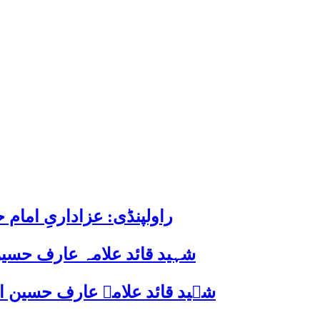
راولپنڈی: عزاداریِ اما
شہید قائد علامہ عارف حسین
شہید قائد علامہ عارف حسین الحسینیؒ کی 38ویں برسی پر قائد ملت جعفریہ پاکستان 