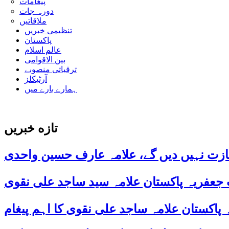
پیغامات
دورہ جات
ملاقاتیں
تنظیمی خبریں
پاکستان
عالم اسلام
بین الاقوامی
ترقیاتی منصوبے
آرٹیکلز
ہمارے بارے میں
تازه خبریں
ازت نہیں دیں گے، علامہ عارف حسین واحدی
 جعفریہ پاکستان علامہ سید ساجد علی نقوی