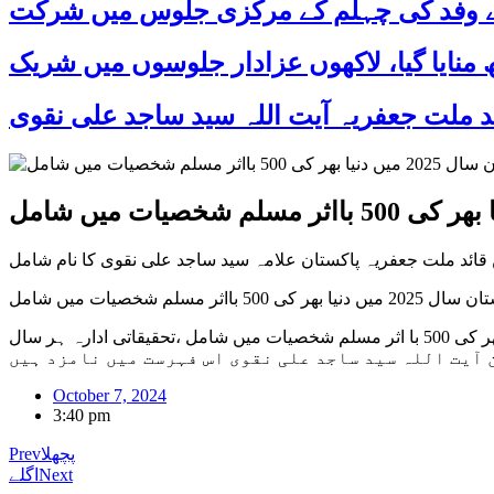
 کے وفد کی چہلم کے مرکزی جلوس میں شرکت
اثر مسلم شخصیات میں شامل
اردن کے بین الاقوامی ادارہ رائل اسلامک سٹریٹجک سٹڈیز سینٹر کے مطابق قائد ملت جعفریہ پاکستان آیت اللہ سید ساجد علی نقوی دنیا بھر کی 500 با اثر مسلم شخصیات میں شامل ،تحقیقاتی ادارہ ہر سال
October 7, 2024
3:40 pm
پچھلا
Prev
Next
اگلے