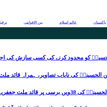
پاکستان
عالم اسلام
بین الاقوامی
ترقی
م حسینؑ کو محدود کرنے کی کسی سازش کی اج
 الحسینیؒ کی نایاب تصاویر، ہمراہ قائد ملت
علامہ ساجد علی نقوی کا اہم پیغام