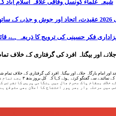
شیعہ علماء کونسل وفاقی علاقہ اسلام آباد
 شریک
جلانے اور بیگناہ افرد کی گرفتاری کے خلاف 
ور امام بارگاہ جلانے اور بیگناہ افرد کی گرفتاری کے خلاف تمام ش
ہے-شیعہ علما کونسل پاکستان کر
 خلاف بمقام پاک محرم ھال میں ہنگامی پریس کانفرنس کا