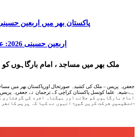
پاکستان بھر میں اربعین حسینی 2026 عقیدت، اتحاد اور جوش و جذبے کے ساتھ منایا گیا، لاکھوں عزادار جلوسوں میں
اربعین حسینی 2026: عزاداری فکر حسینی کی ترویج کا ذریعہ ہے، قائد ملت جعفریہ آیت اللہ سید ساجد علی نقوی
ملک بھر میں مساجد ، امام بارگاہوں کو 
جعفریہ پریس – ملک کی کشیدہ صورتحال اورپاکستان بھر میں مساجد ا
امام بارگاہوں کو جلانے اور بیگناہ افرد کی گرفتاری کے
تنظیمیں شرکت کریں گیں- انہوں نے کہا کہ پریس کانفرنس میں مرحلہ وار بھر پور احتجاج کا اعلان بھی متوقع ہے-