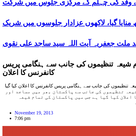
 کے وفد کی چہلم کے مرکزی جلوس میں شرکت
تمام شیعہ تنظیموں کی جانب سے ہنگامی پریس
کانفرنس کا اعلان
یعہ تنظیموں کی جانب سے ہنگامی پریس کانفرنس کا اعلان کیا گیا
اچی کے ترجمان نے جعفریہ پریس کے نمائندے سے گفتگو کرتے ہوئے کہا کہ کل بروز بدھ ٣ بجے تمام شیعہ تنظیموں کی جانب سے پاکستان بھر میں مساجد اور
 اعلان کیا گیا ہے جس میں پاکستان کی تمام شیعہ
November 19, 2013
7:06 pm