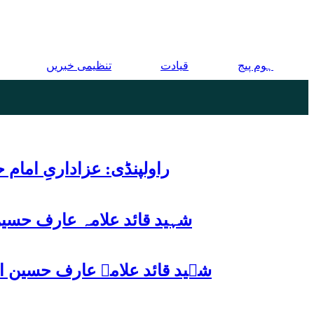
ہوم پیج
قیادت
تنظیمی خبریں
راولپنڈی: عزاداریِ اما
شہید قائد علامہ عارف حسین
شہید قائد علامہ عارف حسین الحسینیؒ کی 38ویں برسی پر قائد ملت جعفریہ پاکستان 