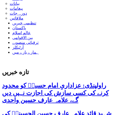
بیانات
پیغامات
دورہ جات
ملاقاتیں
تنظیمی خبریں
پاکستان
عالم اسلام
بین الاقوامی
ترقیاتی منصوبے
آرٹیکلز
ہمارے بارے میں
تازه خبریں
راولپنڈی: عزاداریِ امام حسینؑ کو محدود
کرنے کی کسی سازش کی اجازت نہیں دیں
گے، علامہ عارف حسین واحدی
شہید قائد علامہ عارف حسین الحسینیؒ کی