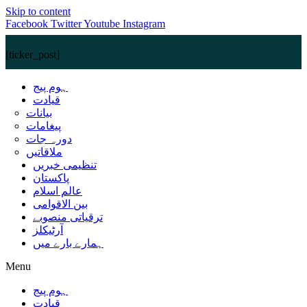
Skip to content
Facebook
Twitter
Youtube
Instagram
[ticker_post]
ہوم پیج
قیادت
بیانات
پیغامات
دورہ جات
ملاقاتیں
تنظیمی خبریں
پاکستان
عالم اسلام
بین الاقوامی
ترقیاتی منصوبے
آرٹیکلز
ہمارے بارے میں
Menu
ہوم پیج
قیادت