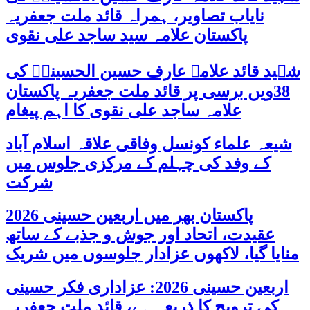
نایاب تصاویر، ہمراہ قائد ملت جعفریہ
پاکستان علامہ سید ساجد علی نقوی
شہید قائد علامہ عارف حسین الحسینیؒ کی
38ویں برسی پر قائد ملت جعفریہ پاکستان
علامہ ساجد علی نقوی کا اہم پیغام
شیعہ علماء کونسل وفاقی علاقہ اسلام آباد
کے وفد کی چہلم کے مرکزی جلوس میں
شرکت
پاکستان بھر میں اربعین حسینی 2026
عقیدت، اتحاد اور جوش و جذبے کے ساتھ
منایا گیا، لاکھوں عزادار جلوسوں میں شریک
اربعین حسینی 2026: عزاداری فکر حسینی
کی ترویج کا ذریعہ ہے، قائد ملت جعفریہ