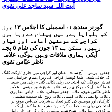
آیت اللہ سید ساجد علی نقوی
گورنر سندھ نے اسمبلی کا اجلاس ١٣ جون
کو بلوایا ہے، میں پیغام دے رہا ہوں
کراچی کے مومنین آمادہ اور تیار
رہیں، ممکن ہے ١٣ جون کی شام ٥ بجے
آپکی ہماری ملاقات وہیں ہوگی، علامہ
ناظر عبّاس تقوی
جعفریہ پریس – آج سانحہ تفتان اور کراچی میں جاری ٹارگٹ کلنگ
کے خلاف شیعہ علما کونسل کراچی کے زیر اہتمام خراسان سے
نماش چورنگی تک احتجاجی ریلی نکالی گئی – ریلی میں شیعہ
علما کونسل کے مرکزی رہنما علامہ شیخ شبیر میثمی ، علامہ
ناظر عبّاس تقوی، علامہ جعفر سبحانی، علامہ فیاض مطہری
،علامہ واعظی ،علامہ امینی ،علامہ روح الله سمیت تنظیمی
کارکنان اور مومنین کی کثیر تعداد نے شرکت کی-اس موقع پر
احتجاجی ریلی سے خطاب کرتے ہوئے شیعہ علما کونسل کے
مرکزی رہنما علامہ شیخ شبیر میثمی نے کہا کہ جو ادارے اپنا