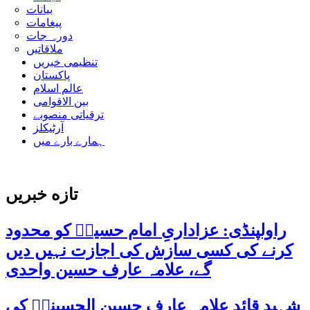
بیانات
پیغامات
دورہ جات
ملاقاتیں
تنظیمی خبریں
پاکستان
عالم اسلام
بین الاقوامی
ترقیاتی منصوبے
آرٹیکلز
ہمارے بارے میں
تازه خبریں
راولپنڈی: عزاداریِ امام حسینؑ کو محدود
کرنے کی کسی سازش کی اجازت نہیں دیں
گے، علامہ عارف حسین واحدی
شہید قائد علامہ عارف حسین الحسینیؒ کی