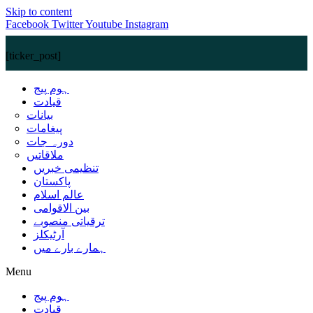
Skip to content
Facebook
Twitter
Youtube
Instagram
[ticker_post]
ہوم پیج
قیادت
بیانات
پیغامات
دورہ جات
ملاقاتیں
تنظیمی خبریں
پاکستان
عالم اسلام
بین الاقوامی
ترقیاتی منصوبے
آرٹیکلز
ہمارے بارے میں
Menu
ہوم پیج
قیادت