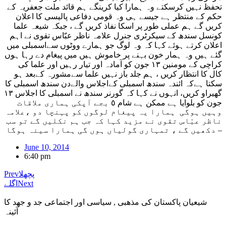
تحفظ نہیں کرسکتے وہ ہمارا کیا کرینگے ہم قائد ملت جعفریہ کے
حکم کے منتظر ہے جیسے ہی وہ قومی دفاعی پالیسی کا اعلان
کریں گے ہم عملی طور پر اسکا نفاذ کریں گے ، جبکہ شیعہ علما
کونسل سندھ کے سیکرٹری جنرل علامہ ناظر عبّاس تقوی نے اہم
اعلان کرتے ہوئے کہا کہ وہ لوگ جو ہمارے ووٹوں سےاسمبلی میں
گئے ہیں وہ ہمار خون بہنے پر خاموش ہیں میں پیغام دے رہا ہوں
کراچی کے مومنین ١٣ جون کو آمادہ اور تیار رہیں اور علما کی
کال کا انتظار کریں ، ہم جلد باز نہیں علما سےمشورہ کےبعد ہو
سکتا ہےکہ ائندہ سندھ اسمبلی کےاجلاس والےدن سندھ اسمبلی کا
گھیراو کریں، انہوں نے کہا کہ گورنر سندھ نے اسمبلی کا اجلاس ١٣
جون کو بلوایا ہے ممکن ہے شام ٥ بجے آپکی ہماری ملاقات
وہیں ہوگی ہمارا یہ پیغام لوگوں کو پہنچا دو ،علامہ
ناظر عبّاس تقوی نے مزید کہا کہ جب ہم نکلیں گے تو سب
دکھیں گے ، تمہاری گولیاں ہوں گی ہمارا سینہ ہوگا –
June 10, 2014
6:40 pm
پچھلا
Prev
Next
اگلے
شیعیان پاکستان کی مذهبی , سیاسی اور اجتماعی جد و جهد کا
آئینہ