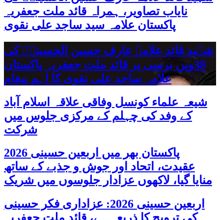
نایاب تصاویر، ہمراہ قائد ملت جعفریہ
پاکستان علامہ سید ساجد علی نقوی
شہید قائد علامہ عارف حسین الحسینیؒ کی
38ویں برسی پر قائد ملت جعفریہ پاکستان
علامہ ساجد علی نقوی کا اہم پیغام
شیعہ علماء کونسل وفاقی علاقہ اسلام آباد
کے وفد کی چہلم کے مرکزی جلوس میں
شرکت
پاکستان بھر میں اربعین حسینی 2026
عقیدت، اتحاد اور جوش و جذبے کے ساتھ
منایا گیا، لاکھوں عزادار جلوسوں میں شریک
اربعین حسینی 2026: عزاداری فکر حسینی
کی ترویج کا ذریعہ ہے، قائد ملت جعفریہ