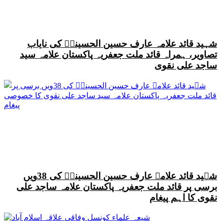
شہید قائد علامہ عارف حسین الحسینیؒ کی نایاب
تصاویر، ہمراہ قائد ملت جعفریہ پاکستان علامہ سید
ساجد علی نقوی
شہید قائد علامہ عارف حسین الحسینیؒ کی 38ویں
برسی پر قائد ملت جعفریہ پاکستان علامہ ساجد علی
نقوی کا اہم پیغام