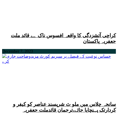
کراچی آتشزدگی کا واقعہ افسوس ناک ہے قائد ملت
جعفریہ پاکستان
December 7, 2023
سانحہ چلاس میں ملو ث شرپسند عناصر کو کیفر و
کردارتک پہنچایا جائے،ترجمان قائدملت جعفریہ