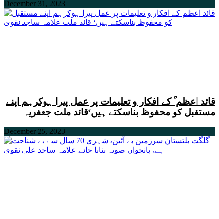
December 31, 2023
قائد اعظم ؒ کے افکار و تعلیمات پر عمل پیرا ہوکرہم اپنے
مستقبل کو محفوظ بناسکتے ہیں‘قائد ملت جعفریہ
December 25, 2023