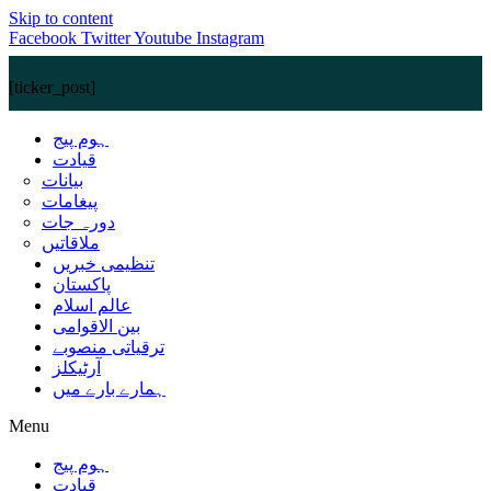
Skip to content
Facebook
Twitter
Youtube
Instagram
[ticker_post]
ہوم پیج
قیادت
بیانات
پیغامات
دورہ جات
ملاقاتیں
تنظیمی خبریں
پاکستان
عالم اسلام
بین الاقوامی
ترقیاتی منصوبے
آرٹیکلز
ہمارے بارے میں
Menu
ہوم پیج
قیادت