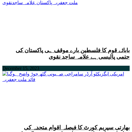
بابائے قوم کا فلسطین بارے موقف ہی پاکستان کی
حتمی پالیسی ہے علامہ ساجد نقوی
December 15, 2023
بھارتی سپریم کورٹ کا فیصلہ اقوام متحدہ کی