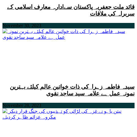
قائد ملت جعفریہ پاکستان سےادارہ معارف اسلامی کے
سربراہ کی ملاقات
November 30, 2023
سیدہ فاطمہ زہرا کی ذات خواتین عالم کیلئے بہترین
نمونہ عمل ہے علامہ سید ساجد نقوی
November 28, 2023