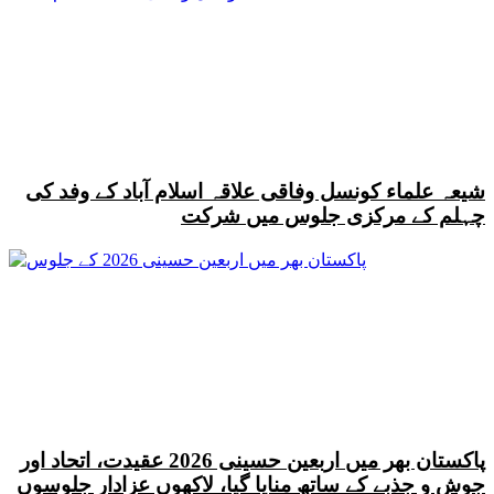
شیعہ علماء کونسل وفاقی علاقہ اسلام آباد کے وفد کی
چہلم کے مرکزی جلوس میں شرکت
پاکستان بھر میں اربعین حسینی 2026 عقیدت، اتحاد اور
جوش و جذبے کے ساتھ منایا گیا، لاکھوں عزادار جلوسوں