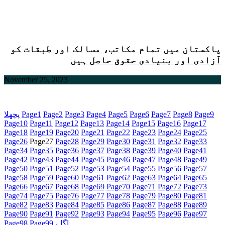
پاکستان میں تمام مکاتب، مسالک اور طبقات کو
آزادی اور بنیادی حقوق حاصل ہیں
November 25, 2023
9
Page
8
Page
7
Page
6
Page
5
Page
4
Page
3
Page
2
Page
1
Page
پچھلا
Page
10
Page
11
Page
12
Page
13
Page
14
Page
15
Page
16
Page
17
Page
18
Page
19
Page
20
Page
21
Page
22
Page
23
Page
24
Page
25
Page
26
Page
27
Page
28
Page
29
Page
30
Page
31
Page
32
Page
33
Page
34
Page
35
Page
36
Page
37
Page
38
Page
39
Page
40
Page
41
Page
42
Page
43
Page
44
Page
45
Page
46
Page
47
Page
48
Page
49
Page
50
Page
51
Page
52
Page
53
Page
54
Page
55
Page
56
Page
57
Page
58
Page
59
Page
60
Page
61
Page
62
Page
63
Page
64
Page
65
Page
66
Page
67
Page
68
Page
69
Page
70
Page
71
Page
72
Page
73
Page
74
Page
75
Page
76
Page
77
Page
78
Page
79
Page
80
Page
81
Page
82
Page
83
Page
84
Page
85
Page
86
Page
87
Page
88
Page
89
Page
90
Page
91
Page
92
Page
93
Page
94
Page
95
Page
96
Page
97
اگلے
99
Page
98
Page