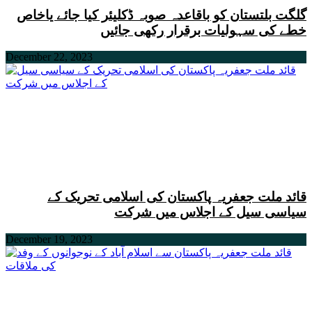
گلگت بلتستان کو باقاعدہ صوبہ ڈکلیئر کیا جائے یاخاص
خطے کی سہولیات برقرار رکھی جائیں
December 22, 2023
قائد ملت جعفریہ پاکستان کی اسلامی تحریک کے
سیاسی سیل کے اجلاس میں شرکت
December 19, 2023