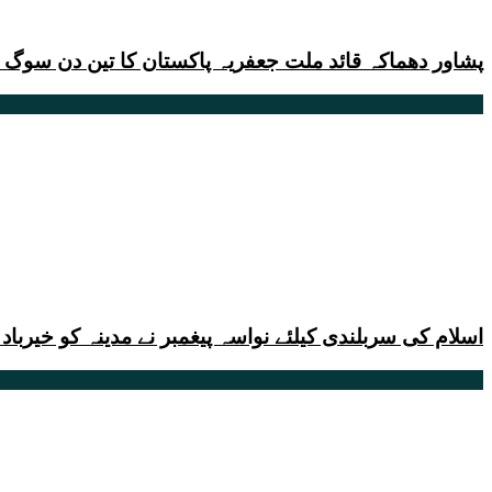
پشاور دھماکہ قائد ملت جعفریہ پاکستان کا تین دن سوگ اور
اسلام کی سربلندی کیلئے نواسہ پیغمبر نے مدینہ کو خیرباد