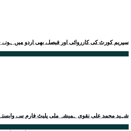
سپریم کورٹ کی کارروائی اور فیصلے بھی اردو میں ہونے 
شہید محمد علی نقوی ہمیشہ ملی پلیٹ فارم سے وابستہ و