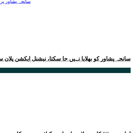
سانحہ پشاور کو بھلایا نہیں جا سکتا، نیشنل ایکشن پلان 