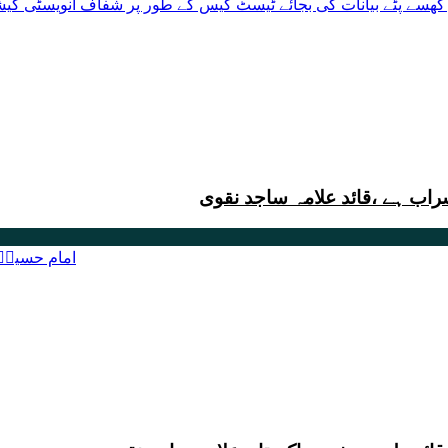
سراب ہے ،قائد علامہ ساجد نقوی