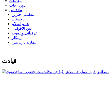
پیغامات
دورہ جات
ملاقاتیں
تنظیمی خبریں
پاکستان
عالم اسلام
بین الاقوامی
ترقیاتی منصوبے
آرٹیکلز
ہمارے بارے میں
قیادت