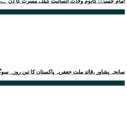
امام حسینؑ کایوم ولادت انسانیت کیلئے مسرت کا دن ہے،
سانحہ پشاور ،قائد ملت جعفریہ پاکستان کا تین روزہ سوگ 