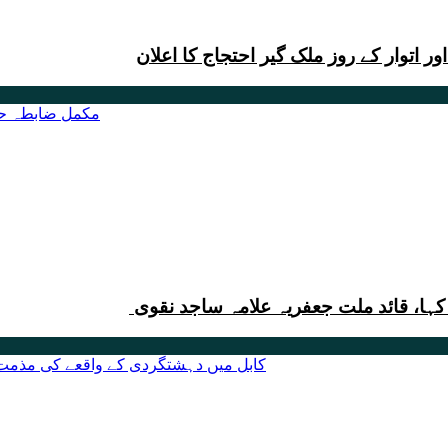
 اتوار کے روز ملک گیر احتجاج کا اعلان
 کہا، قائد ملت جعفریہ علامہ ساجد نقوی