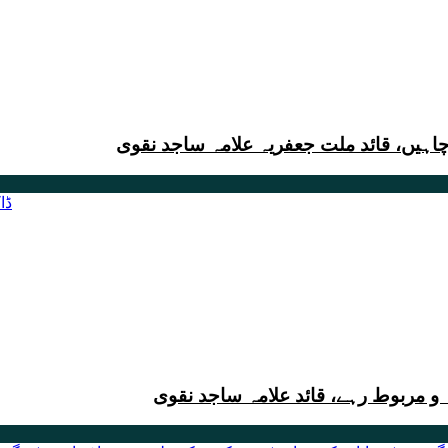
چاہیں، قائد ملت جعفریہ علامہ ساجد نقوی
 مربوط رہے، قائد علامہ ساجد نقوی