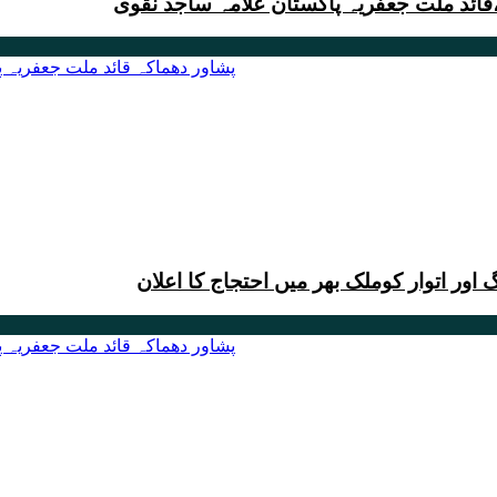
قائد ملت جعفریہ پاکستان علامہ ساجد نقوی
اور اتوار کوملک بھر میں احتجاج کا اعلان