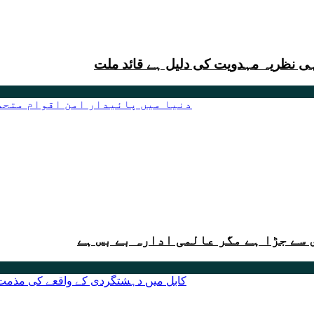
 ہی نظریہ مہدویت کی دلیل ہے قائد ملت
سے جڑا ہے مگر عالمی ادارہ بے بس ہے