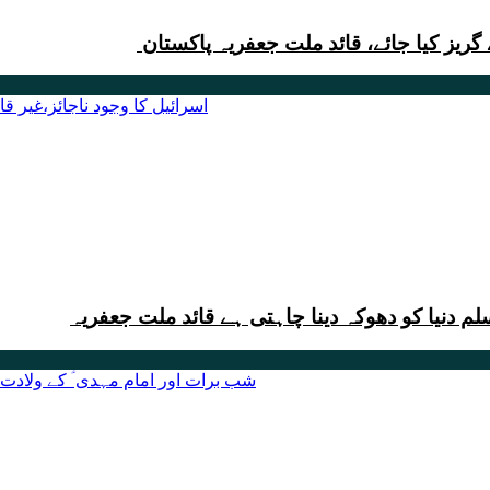
یز کیا جائے، قائد ملت جعفریہ پاکستان
لم دنیا کو دھوکہ دینا چاہتی ہے قائد ملت جعفریہ