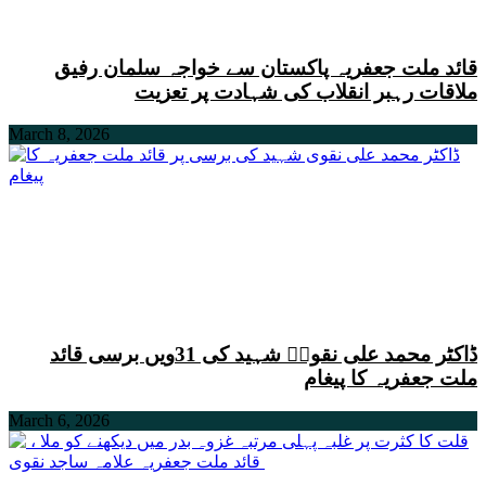
قائد ملت جعفریہ پاکستان سے خواجہ سلمان رفیق
ملاقات رہبر انقلاب کی شہادت پر تعزیت
March 8, 2026
ڈاکٹر محمد علی نقویؒ شہید کی 31ویں برسی قائد
ملت جعفریہ کا پیغام
March 6, 2026