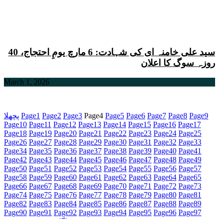
سید علی خامنہ ای کی شہادت: 6 مارچ یومِ احتجاج، 40
روزہ سوگ کا اعلان
March 1, 2026
9
Page
8
Page
7
Page
6
Page
5
Page
4
Page
3
Page
2
Page
1
Page
پچھلا
Page
10
Page
11
Page
12
Page
13
Page
14
Page
15
Page
16
Page
17
Page
18
Page
19
Page
20
Page
21
Page
22
Page
23
Page
24
Page
25
Page
26
Page
27
Page
28
Page
29
Page
30
Page
31
Page
32
Page
33
Page
34
Page
35
Page
36
Page
37
Page
38
Page
39
Page
40
Page
41
Page
42
Page
43
Page
44
Page
45
Page
46
Page
47
Page
48
Page
49
Page
50
Page
51
Page
52
Page
53
Page
54
Page
55
Page
56
Page
57
Page
58
Page
59
Page
60
Page
61
Page
62
Page
63
Page
64
Page
65
Page
66
Page
67
Page
68
Page
69
Page
70
Page
71
Page
72
Page
73
Page
74
Page
75
Page
76
Page
77
Page
78
Page
79
Page
80
Page
81
Page
82
Page
83
Page
84
Page
85
Page
86
Page
87
Page
88
Page
89
Page
90
Page
91
Page
92
Page
93
Page
94
Page
95
Page
96
Page
97