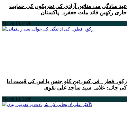
عید سادگی سے منائیں آزادی کی تحریکوں کی حمایت
جاری رکھیں قائد ملت جعفریہ پاکستان
March 19, 2026
زکوٰۃ فطرہ فی کس تین کلو جنس یا اس کی قیمت ادا
کی جائے: علامہ سید ساجد علی نقوی
March 19, 2026