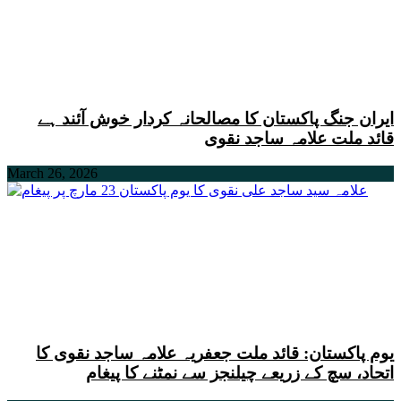
ایران جنگ پاکستان کا مصالحانہ کردار خوش آئند ہے
قائد ملت علامہ ساجد نقوی
March 26, 2026
یوم پاکستان: قائد ملت جعفریہ علامہ ساجد نقوی کا
اتحاد، سچ کے زریعے چیلنجز سے نمٹنے کا پیغام