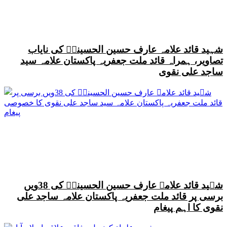
شہید قائد علامہ عارف حسین الحسینیؒ کی نایاب
تصاویر، ہمراہ قائد ملت جعفریہ پاکستان علامہ سید
ساجد علی نقوی
شہید قائد علامہ عارف حسین الحسینیؒ کی 38ویں
برسی پر قائد ملت جعفریہ پاکستان علامہ ساجد علی
نقوی کا اہم پیغام