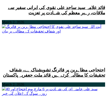
قائد علامہ سید ساجد علی نقوی کی ایرانی سفیر سے
ملاقات، رہبر معظم کی شہادت پر تعزیت
March 2, 2026
احتجاجی مظاہرین پر فائرنگ تشویشناک ہے، شفاف
تحقیقات کا مطالبہ کرتے ہیں قائد ملت جعفریہ پاکستان
March 2, 2026