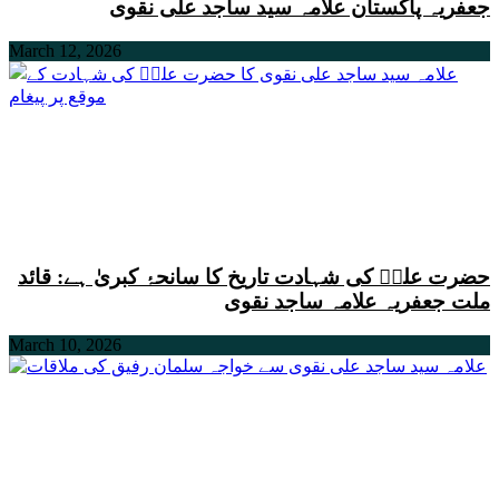
جعفریہ پاکستان علامہ سید ساجد علی نقوی
March 12, 2026
حضرت علیؑ کی شہادت تاریخ کا سانحۂ کبریٰ ہے: قائد
ملت جعفریہ علامہ ساجد نقوی
March 10, 2026