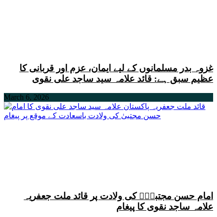
غزوہ بدر مسلمانوں کے لیے ایمان، عزم اور قربانی کا
عظیم سبق ہے: قائد علامہ سید ساجد علی نقوی
March 6, 2026
امام حسن مجتبیٰؑ کی ولادت پر قائد ملت جعفریہ
علامہ ساجد نقوی کا پیغام