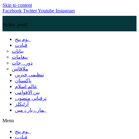
Skip to content
Facebook
Twitter
Youtube
Instagram
[ticker_post]
ہوم پیج
قیادت
بیانات
پیغامات
دورہ جات
ملاقاتیں
تنظیمی خبریں
پاکستان
عالم اسلام
بین الاقوامی
ترقیاتی منصوبے
آرٹیکلز
ہمارے بارے میں
Menu
ہوم پیج
قیادت