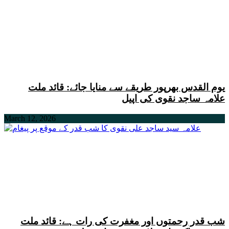
یوم القدس بھرپور طریقے سے منایا جائے: قائد ملت
علامہ ساجد نقوی کی اپیل
March 12, 2026
شب قدر رحمتوں اور مغفرت کی رات ہے: قائد ملت