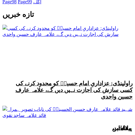
اگلے
99
Page
98
Page
تازه خبریں
راولپنڈی: عزاداریِ امام حسینؑ کو محدود کرنے کی
کسی سازش کی اجازت نہیں دیں گے، علامہ عارف
حسین واحدی
بیانات
بیانات
بیانات
پیغامات
پیغامات
پیغامات
پیغامات
پیغامات
پیغامات
پیغامات
پیغامات
پیغامات
پیغامات
پیغامات
پیغامات
پیغامات
پیغامات
ملاقاتیں
ملاقاتیں
ملاقاتیں