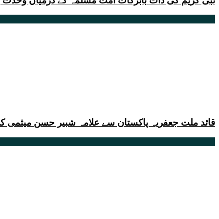
نبی کریم کی ذات بابرکات اُمت مسلمہ کے درمیان وحدت 
قائد ملت جعفریہ پاکستان سے علامہ شبیر حسن میثمی ک