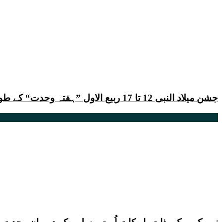
جشن میلاد النبی 12 تا 17 ربیع الاول ”ہفتہ وحدت“ کے طور پر منایا جائے ، قائد ملت جعفریہ پاکستان علامہ ساجد نقوی