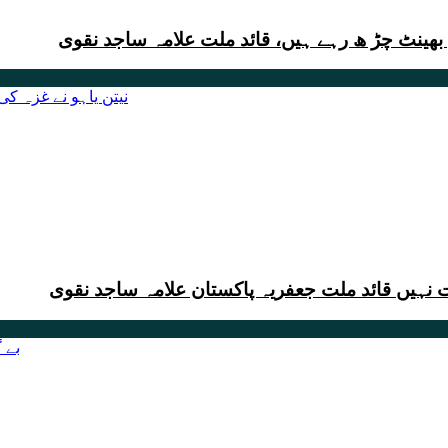
ھینٹ چڑ ھ رہے ہیں، قائد ملت علامہ ساجد نقوی
نہیں قائد ملت جعفریہ پاکستان علامہ ساجد نقوی