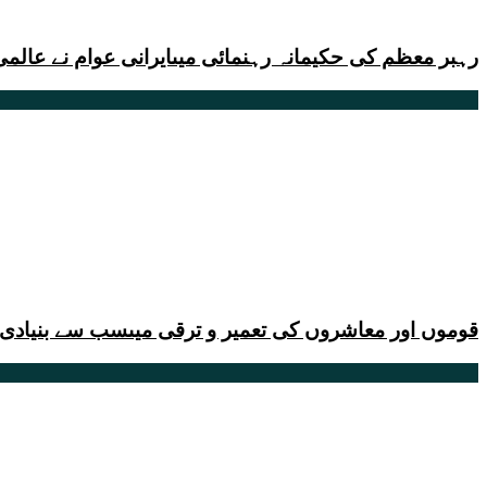
رہبر معظم کی حکیمانہ رہنمائی میںایرانی عوام نے عالمی 
قوموں اور معاشروں کی تعمیر و ترقی میںسب سے بنیادی ک