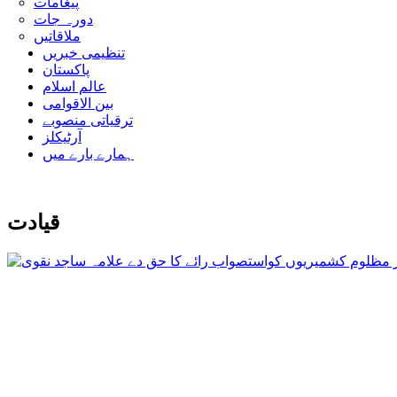
پیغامات
دورہ جات
ملاقاتیں
تنظیمی خبریں
پاکستان
عالم اسلام
بین الاقوامی
ترقیاتی منصوبے
آرٹیکلز
ہمارے بارے میں
قیادت