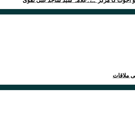
و اُخوت کا مرکز ہے۔علامہ سید ساجد علی نقوی
ی ملاقات