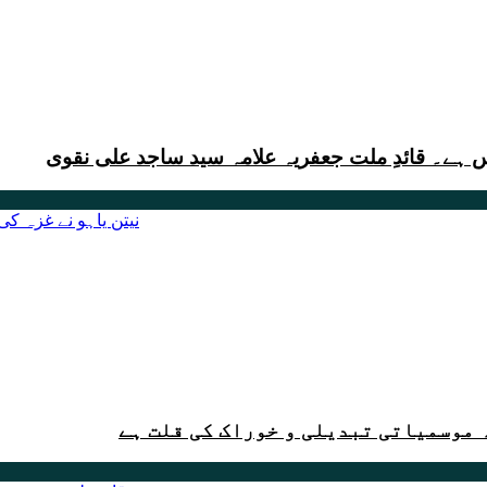
س ہے۔ قائدِ ملت جعفریہ علامہ سید ساجد علی نقوی
 موسمیاتی تبدیلی و خوراک کی قلت ہے