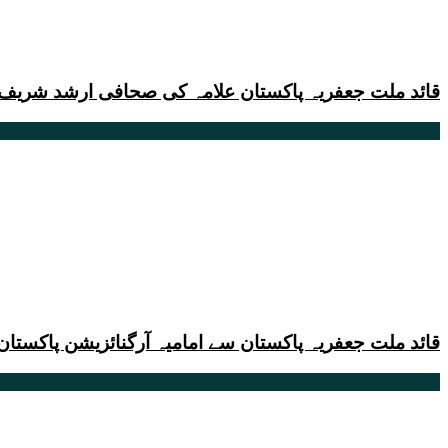
قائد ملت جعفریہ پاکستان علامہ کی صحافی ارشد شریف ک
قائد ملت جعفریہ پاکستان سے امامیہ آرگنائزیشن پاکست