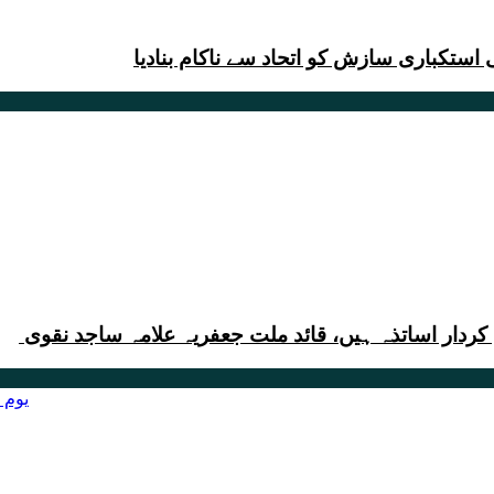
استکباری سازش کو اتحاد سے ناکام بنادیا
ردار اساتذہ ہیں، قائد ملت جعفریہ علامہ ساجد نقوی