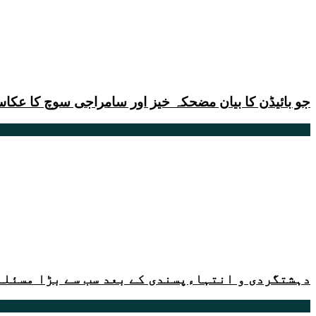
جو بائیڈن کا بیان مضحکہ خیز اور سامراجی سوچ کا عکا
دہشتگردی و انتہاءپسندی کے بعد سب سے بڑا مسئلہ