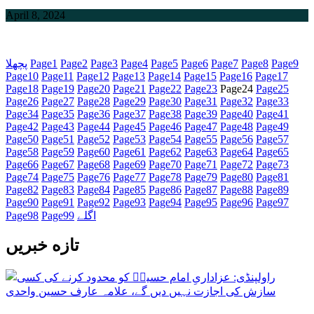
April 8, 2024
9
Page
8
Page
7
Page
6
Page
5
Page
4
Page
3
Page
2
Page
1
Page
پچھلا
Page
10
Page
11
Page
12
Page
13
Page
14
Page
15
Page
16
Page
17
Page
18
Page
19
Page
20
Page
21
Page
22
Page
23
Page
24
Page
25
Page
26
Page
27
Page
28
Page
29
Page
30
Page
31
Page
32
Page
33
Page
34
Page
35
Page
36
Page
37
Page
38
Page
39
Page
40
Page
41
Page
42
Page
43
Page
44
Page
45
Page
46
Page
47
Page
48
Page
49
Page
50
Page
51
Page
52
Page
53
Page
54
Page
55
Page
56
Page
57
Page
58
Page
59
Page
60
Page
61
Page
62
Page
63
Page
64
Page
65
Page
66
Page
67
Page
68
Page
69
Page
70
Page
71
Page
72
Page
73
Page
74
Page
75
Page
76
Page
77
Page
78
Page
79
Page
80
Page
81
Page
82
Page
83
Page
84
Page
85
Page
86
Page
87
Page
88
Page
89
Page
90
Page
91
Page
92
Page
93
Page
94
Page
95
Page
96
Page
97
اگلے
99
Page
98
Page
تازه خبریں