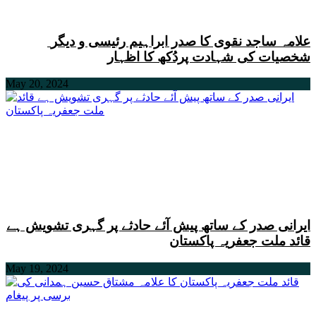
علامہ ساجد نقوی کا صدر ابراہیم رئیسی و دیگر
شخصیات کی شہادت پردُکھ کا اظہار
May 20, 2024
ایرانی صدر کے ساتھ پیش آئے حادثے پر گہری تشویش ہے
قائد ملت جعفریہ پاکستان
May 19, 2024