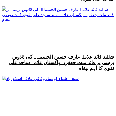
شہید قائد علامہ عارف حسین الحسینیؒ کی 38ویں
برسی پر قائد ملت جعفریہ پاکستان علامہ ساجد علی
نقوی کا اہم پیغام