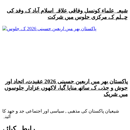
شیعہ علماء کونسل وفاقی علاقہ اسلام آباد کے وفد کی
چہلم کے مرکزی جلوس میں شرکت
پاکستان بھر میں اربعین حسینی 2026 عقیدت، اتحاد اور
جوش و جذبے کے ساتھ منایا گیا، لاکھوں عزادار جلوسوں
میں شریک
شیعیان پاکستان کی مذهبی , سیاسی اور اجتماعی جد و جهد کا
آئینہ