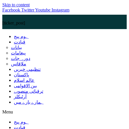
Skip to content
Facebook
Twitter
Youtube
Instagram
[ticker_post]
ہوم پیج
قیادت
بیانات
پیغامات
دورہ جات
ملاقاتیں
تنظیمی خبریں
پاکستان
عالم اسلام
بین الاقوامی
ترقیاتی منصوبے
آرٹیکلز
ہمارے بارے میں
Menu
ہوم پیج
قیادت