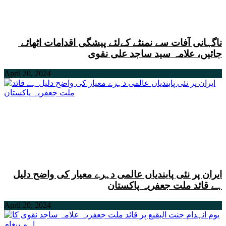
ناگہانی آفات سے نمنٹے کےلئے پیشگی اقدامات اٹھائے
جائیں، علامہ سید ساجد علی نقوی
April 20, 2024
ایران پر نئی پابندیاں عالمی دہرے معیار کی واضح دلیل
ہے قائد ملت جعفریہ پاکستان
April 20, 2024