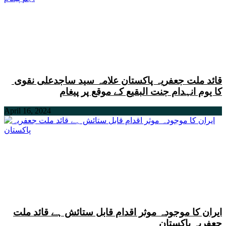
قائد ملت جعفریہ پاکستان علامہ سید ساجدعلی نقوی
کا یوم انہدام جنت البقیع کے موقع پر پیغام
April 16, 2024
ایران کا موجودہ موثر اقدام قابل ستائش ہے قائد ملت
جعفریہ پاکستان