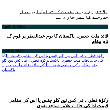
بلا تفریق عوامی خدمت کا تسلسل اور عملی
جدوجہد کا سفر جار ی ہے
April 12, 2024
قائد ملت جعفریہ پاکستان کا یوم عیدالفطر پر قوم کے
نام پیغام
April 9, 2024
زکوٰة فطرہ، فی کس تین کلو جنس یا اس کی مقامی
قیمت ادا کی جائے ، علامہ ساجد نقوی