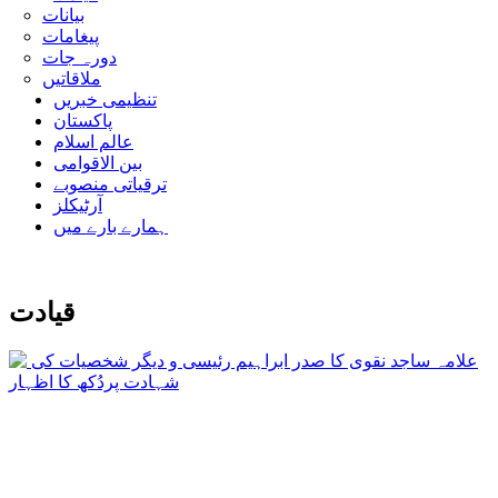
بیانات
پیغامات
دورہ جات
ملاقاتیں
تنظیمی خبریں
پاکستان
عالم اسلام
بین الاقوامی
ترقیاتی منصوبے
آرٹیکلز
ہمارے بارے میں
قیادت