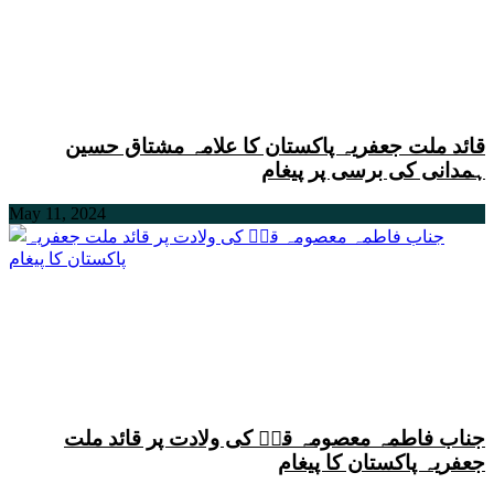
قائد ملت جعفریہ پاکستان کا علامہ مشتاق حسین
ہمدانی کی برسی پر پیغام
May 11, 2024
جناب فاطمہ معصومہ قمؑ کی ولادت پر قائد ملت
جعفریہ پاکستان کا پیغام