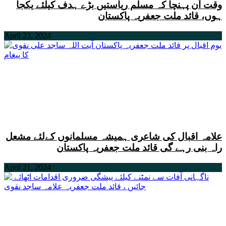
وقت آن پہنچا کہ مسلم ریاستیں بڑے ہدف کیلئے یکجا
ہوں، قائد ملت جعفریہ پاکستان
April 23, 2024
علامہ اقبال کی شاعری ہمیشہ مسلمانوں کےلئے مشعل
راہ بنی رہے گی قائد ملت جعفریہ پاکستان
April 21, 2024