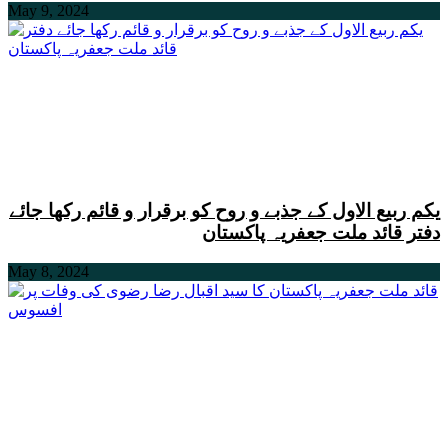
May 9, 2024
یکم ربیع الاول کے جذبے و روح کو برقرار و قائم رکھا جائے
دفتر قائد ملت جعفریہ پاکستان
May 8, 2024